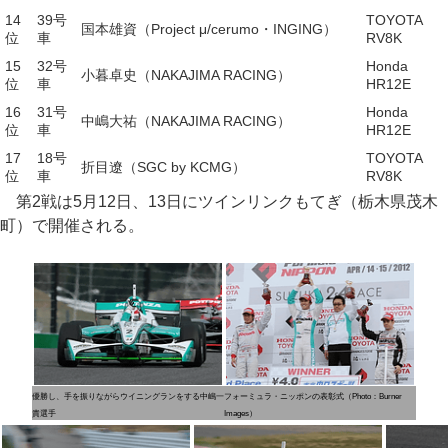
14
39号
TOYOTA
国本雄資（Project μ/cerumo・INGING）
位
車
RV8K
15
32号
Honda
小暮卓史（NAKAJIMA RACING）
位
車
HR12E
16
31号
Honda
中嶋大祐（NAKAJIMA RACING）
位
車
HR12E
17
18号
TOYOTA
折目遼（SGC by KCMG）
位
車
RV8K
第2戦は5月12日、13日にツインリンクもてぎ（栃木県茂木
町）で開催される。
優勝し、手を振りながらウイニングランをする中嶋一
フォーミュラ・ニッポンの表彰式（Photo：Burner
貴選手
Images）