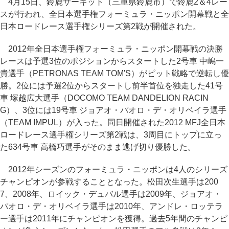
4月15日、鈴鹿サーキット（三重県鈴鹿市）で鈴鹿2＆4レー
スが行われ、全日本選手権フォーミュラ・ニッポン開幕戦と全
日本ロードレース選手権シリーズ第2戦が開催された。
2012年全日本選手権フォーミュラ・ニッポン開幕戦の決勝
レースは予選3位のポジションからスタートした2号車 中嶋一
貴選手（PETRONAS TEAM TOM'S）がピット戦略で逆転し優
勝。2位には予選2位からスタートし前半首位を独走した41号
車 塚越広大選手（DOCOMO TEAM DANDELION RACIN
G）、3位には19号車 ジョアオ・パオロ・デ・オリベイラ選手
（TEAM IMPUL）が入った。同日開催された2012 MFJ全日本
ロードレース選手権シリーズ第2戦は、3周目にトップに立っ
た634号車 高橋巧選手がそのまま逃げ切り優勝した。
2012年シーズンのフォーミュラ・ニッポンは4人のシリーズ
チャンピオンが参戦することとなった。松田次生選手は200
7、2008年、ロイック・デュバル選手は2009年、ジョアオ・
パオロ・デ・オリベイラ選手は2010年、アンドレ・ロッテラ
ー選手は2011年にチャンピオンを獲得。過去5年間のチャンピ