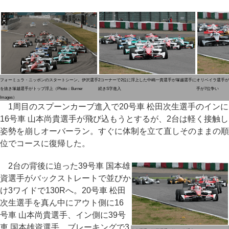
フォーミュラ・ニッポンのスタートシーン。伊沢選手
2コーナーで2位に浮上した中嶋一貴選手が塚越選手に
オリベイラ選手が
を抜き塚越選手がトップ浮上（Photo：Burner
続きS字進入
手が7位争い
Images）
1周目のスプーンカーブ進入で20号車 松田次生選手のインに
16号車 山本尚貴選手が飛び込もうとするが、2台は軽く接触し
姿勢を崩しオーバーラン。すぐに体制を立て直しそのままの順
位でコースに復帰した。
2台の背後に迫った39号車 国本雄
資選手がバックストレートで並びか
け3ワイドで130Rへ。20号車 松田
次生選手を真ん中にアウト側に16
号車 山本尚貴選手、イン側に39号
車 国本雄資選手。ブレーキングで3