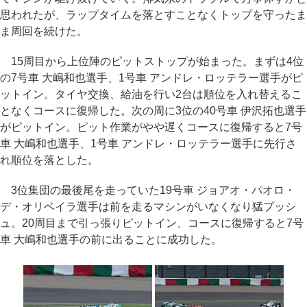
思われたが、ラップタイムを落とすことなくトップを守ったま
ま周回を続けた。
15周目から上位陣のピットストップが始まった。まずは4位
の7号車 大嶋和也選手、1号車 アンドレ・ロッテラー選手がピ
ットイン。タイヤ交換、給油を行い2台は順位を入れ替えるこ
となくコースに復帰した。次の周に3位の40号車 伊沢拓也選手
がピットイン。ピット作業がやや遅くコースに復帰すると7号
車 大嶋和也選手、1号車 アンドレ・ロッテラー選手に先行さ
れ順位を落とした。
3位集団の最後尾を走っていた19号車 ジョアオ・パオロ・
デ・オリベイラ選手は前を走るマシンがいなくなり猛プッシ
ュ。20周目まで引っ張りピットイン、コースに復帰すると7号
車 大嶋和也選手の前に出ることに成功した。