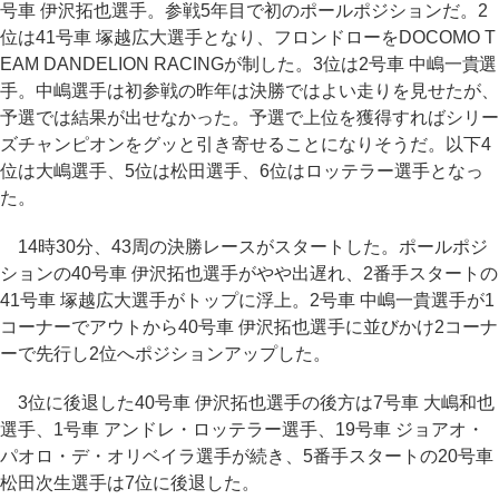
号車 伊沢拓也選手。参戦5年目で初のポールポジションだ。2
位は41号車 塚越広大選手となり、フロンドローをDOCOMO T
EAM DANDELION RACINGが制した。3位は2号車 中嶋一貴選
手。中嶋選手は初参戦の昨年は決勝ではよい走りを見せたが、
予選では結果が出せなかった。予選で上位を獲得すればシリー
ズチャンピオンをグッと引き寄せることになりそうだ。以下4
位は大嶋選手、5位は松田選手、6位はロッテラー選手となっ
た。
14時30分、43周の決勝レースがスタートした。ポールポジ
ションの40号車 伊沢拓也選手がやや出遅れ、2番手スタートの
41号車 塚越広大選手がトップに浮上。2号車 中嶋一貴選手が1
コーナーでアウトから40号車 伊沢拓也選手に並びかけ2コーナ
ーで先行し2位へポジションアップした。
3位に後退した40号車 伊沢拓也選手の後方は7号車 大嶋和也
選手、1号車 アンドレ・ロッテラー選手、19号車 ジョアオ・
パオロ・デ・オリベイラ選手が続き、5番手スタートの20号車
松田次生選手は7位に後退した。