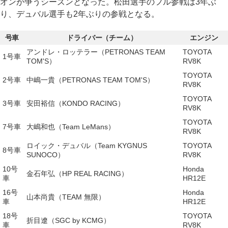
オンが争うシーズンとなった。松田選手のフル参戦は3年ぶ
り、デュバル選手も2年ぶりの参戦となる。
号車
ドライバー（チーム）
エンジン
アンドレ・ロッテラー（PETRONAS TEAM
TOYOTA
1号車
TOM'S）
RV8K
TOYOTA
2号車
中嶋一貴（PETRONAS TEAM TOM'S）
RV8K
TOYOTA
3号車
安田裕信（KONDO RACING）
RV8K
TOYOTA
7号車
大嶋和也（Team LeMans）
RV8K
ロイック・デュバル（Team KYGNUS
TOYOTA
8号車
SUNOCO）
RV8K
10号
Honda
金石年弘（HP REAL RACING）
車
HR12E
16号
Honda
山本尚貴（TEAM 無限）
車
HR12E
18号
TOYOTA
折目遼（SGC by KCMG）
車
RV8K