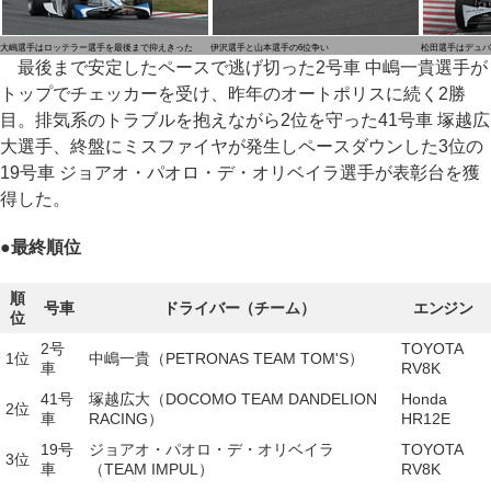
大嶋選手はロッテラー選手を最後まで抑えきった
伊沢選手と山本選手の6位争い
松田選手はデュバ
最後まで安定したペースで逃げ切った2号車 中嶋一貴選手が
トップでチェッカーを受け、昨年のオートポリスに続く2勝
目。排気系のトラブルを抱えながら2位を守った41号車 塚越広
大選手、終盤にミスファイヤが発生しペースダウンした3位の
19号車 ジョアオ・パオロ・デ・オリベイラ選手が表彰台を獲
得した。
●
最終順位
順
号車
ドライバー（チーム）
エンジン
位
2号
TOYOTA
1位
中嶋一貴（PETRONAS TEAM TOM'S）
車
RV8K
41号
塚越広大（DOCOMO TEAM DANDELION
Honda
2位
車
RACING）
HR12E
19号
ジョアオ・パオロ・デ・オリベイラ
TOYOTA
3位
車
（TEAM IMPUL）
RV8K