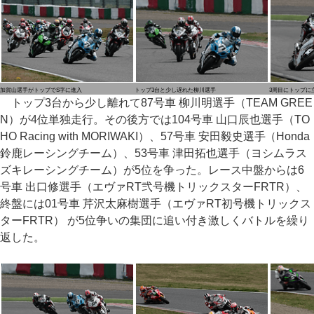
加賀山選手がトップでS字に進入
トップ3台と少し遅れた柳川選手
3周目にトップに
トップ3台から少し離れて87号車 柳川明選手（TEAM GREE
N）が4位単独走行。その後方では104号車 山口辰也選手（TO
HO Racing with MORIWAKI）、57号車 安田毅史選手（Honda
鈴鹿レーシングチーム）、53号車 津田拓也選手（ヨシムラス
ズキレーシングチーム）が5位を争った。レース中盤からは6
号車 出口修選手（エヴァRT弐号機トリックスターFRTR）、
終盤には01号車 芹沢太麻樹選手（エヴァRT初号機トリックス
ターFRTR） が5位争いの集団に追い付き激しくバトルを繰り
返した。