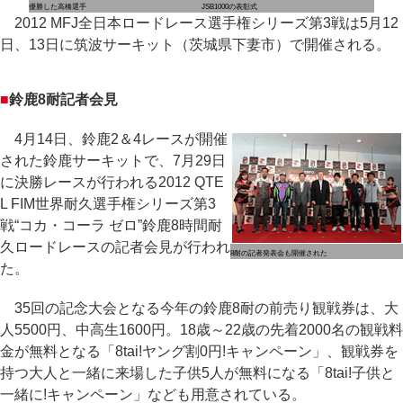
優勝した高橋選手
JSB1000の表彰式
2012 MFJ全日本ロードレース選手権シリーズ第3戦は5月12
日、13日に筑波サーキット（茨城県下妻市）で開催される。
■
鈴鹿8耐記者会見
4月14日、鈴鹿2＆4レースが開催
された鈴鹿サーキットで、7月29日
に決勝レースが行われる2012 QTE
L FIM世界耐久選手権シリーズ第3
戦“コカ・コーラ ゼロ”鈴鹿8時間耐
久ロードレースの記者会見が行われ
8耐の記者発表会も開催された
た。
35回の記念大会となる今年の鈴鹿8耐の前売り観戦券は、大
人5500円、中高生1600円。18歳～22歳の先着2000名の観戦料
金が無料となる「8tai!ヤング割0円!キャンペーン」、観戦券を
持つ大人と一緒に来場した子供5人が無料になる「8tai!子供と
一緒に!キャンペーン」なども用意されている。