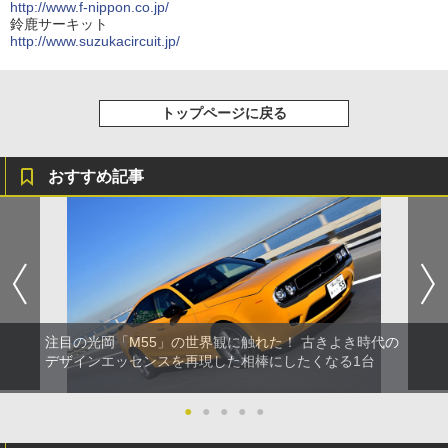
http://www.f-nippon.co.jp/
鈴鹿サーキット
http://www.suzukacircuit.jp/
トップページに戻る
おすすめ記事
注目の光岡「M55」の世界観に触れた！ 古きよき時代の
デザインエッセンスを再現した相棒にしたくなる1台
●
●
●
●
●