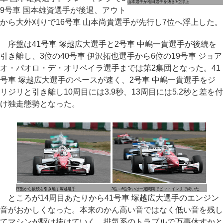
山本選手が松田選手を抜き7位浮上
9号車 国本雄資選手が後退、アウト
から大外刈りで16号車 山本尚貴選手が先行し7位へ浮上した。
序盤は41号車 塚越広大選手と2号車 中嶋一貴選手が後続を
引き離し、3位の40号車 伊沢拓也選手から6位の19号車 ジョア
オ・パオロ・デ・オリベイラ選手までは第2集団となった。41
号車 塚越広大選手のペースが速く、2号車 中嶋一貴選手をジ
リジリと引き離し10周目には3.9秒、13周目には5.2秒と差を付
け独走態勢となった。
序盤から後続を引き離す塚越選手
3位～6位争いは一定間隔でピットインまで続いた
ところが14周目あたりから41号車 塚越広大選手のエンジン
音がおかしくなった。本来のかん高い音ではなく低い音を残し
てマシンが駆け抜けていく。排気系のトラブルで万事休すかと