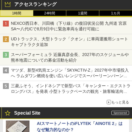
アクセスランキング
1時間
24時間
1週間
1カ月
NEXCO西日本、川田橋（下り線）の復旧状況公開 九州道 宮原
SA〜八代ICで8月9日中に緊急車両を通行可能に
UDトラックス、大型トラック「クオン」に車両運搬用ショート
キャブトラクタ追加
スーパーフォーミュラ 近藤真彦会長、2027年のスケジュールや
熊本地震についての募金活動を紹介
マツダ、新型4気筒エンジン「SKYACTIV-Z」2027年中市場投入
へ ラムダワン燃焼を使い広いレンジでスーパーリーンバーン燃
焼を実現
三菱ふそう、インドネシアで新型バス「キャンター・エクストラ
ロングバス」を発表 小型トラックベースの観光・旅客輸送向け
バス
もっと見る
Special Site
AIスマートノートのiFLYTEK「AINOTE 2」は
なぜ魅力的なのか？