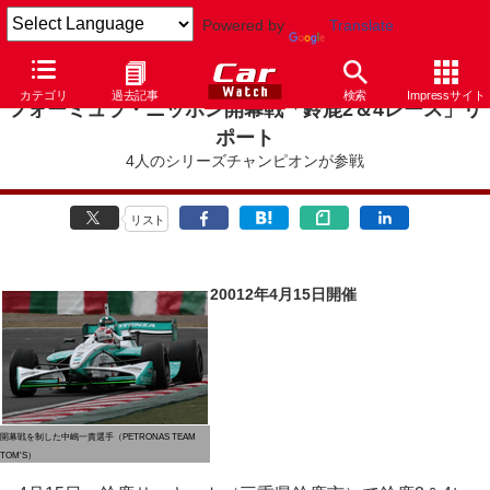
Powered by
Translate
カテゴリ
過去記事
検索
Impressサイト
フォーミュラ・ニッポン開幕戦「鈴鹿2＆4レース」リ
ポート
4人のシリーズチャンピオンが参戦
リスト
20012年4月15日開催
開幕戦を制した中嶋一貴選手（PETRONAS TEAM
TOM'S）