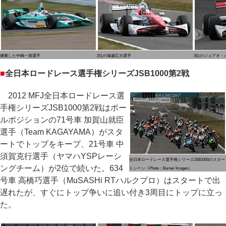
優勝した中嶋一貴選手
2位の塚越広大選手
3位のジョアオ・
■
全日本ロードレース選手権シリーズJSB1000第2戦
2012 MFJ全日本ロードレース選
手権シリーズJSB1000第2戦はポー
ルポジションの71号車 加賀山就臣
選手（Team KAGAYAMA）がスタ
ートでトップをキープ、21号車 中
須賀克行選手（ヤマハYSPレーシ
全日本ロードレース選手権シリーズJSB1000のスター
ングチーム）が2位で続いた。634
トシーン（Photo：Burner Images）
号車 高橋巧選手（MuSASHi RTハルクプロ）はスタートで出
遅れたが、すぐにトップ争いに追い付き3周目にトップに立っ
た。