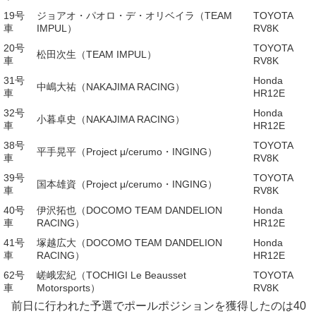
19号
ジョアオ・パオロ・デ・オリベイラ（TEAM
TOYOTA
車
IMPUL）
RV8K
20号
TOYOTA
松田次生（TEAM IMPUL）
車
RV8K
31号
Honda
中嶋大祐（NAKAJIMA RACING）
車
HR12E
32号
Honda
小暮卓史（NAKAJIMA RACING）
車
HR12E
38号
TOYOTA
平手晃平（Project μ/cerumo・INGING）
車
RV8K
39号
TOYOTA
国本雄資（Project μ/cerumo・INGING）
車
RV8K
40号
伊沢拓也（DOCOMO TEAM DANDELION
Honda
車
RACING）
HR12E
41号
塚越広大（DOCOMO TEAM DANDELION
Honda
車
RACING）
HR12E
62号
嵯峨宏紀（TOCHIGI Le Beausset
TOYOTA
車
Motorsports）
RV8K
前日に行われた予選でポールポジションを獲得したのは40