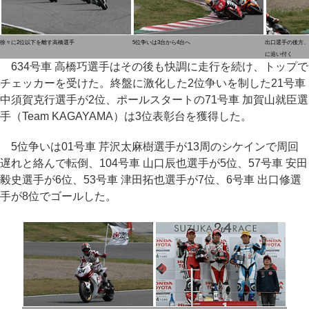
徐々に2位以下を離す高橋選手
5位争いは3台から4台へ
出口選手の後方、
に追い付く
634号車 高橋巧選手はその後も快調に走行を続け、トップで
チェッカーを受けた。終盤に激化した2位争いを制した21号車
中須賀克行選手が2位、ポールスタートの71号車 加賀山就臣選
手（Team KAGAYAMA）は3位表彰台を獲得した。
5位争いは01号車 芹沢太麻樹選手が13周のシケインで周回
遅れと絡んで転倒、104号車 山口辰也選手が5位、57号車 安田
毅史選手が6位、53号車 津田拓也選手が7位、6号車 出口修選
手が8位でゴールした。