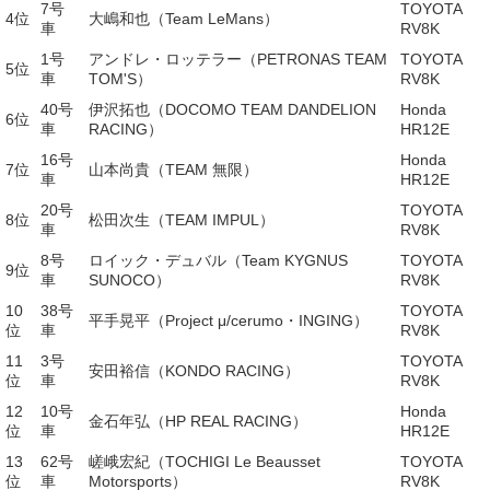
7号
TOYOTA
4位
大嶋和也（Team LeMans）
車
RV8K
1号
アンドレ・ロッテラー（PETRONAS TEAM
TOYOTA
5位
車
TOM'S）
RV8K
40号
伊沢拓也（DOCOMO TEAM DANDELION
Honda
6位
車
RACING）
HR12E
16号
Honda
7位
山本尚貴（TEAM 無限）
車
HR12E
20号
TOYOTA
8位
松田次生（TEAM IMPUL）
車
RV8K
8号
ロイック・デュバル（Team KYGNUS
TOYOTA
9位
車
SUNOCO）
RV8K
10
38号
TOYOTA
平手晃平（Project μ/cerumo・INGING）
位
車
RV8K
11
3号
TOYOTA
安田裕信（KONDO RACING）
位
車
RV8K
12
10号
Honda
金石年弘（HP REAL RACING）
位
車
HR12E
13
62号
嵯峨宏紀（TOCHIGI Le Beausset
TOYOTA
位
車
Motorsports）
RV8K