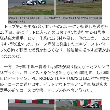
大嶋選手とロッテラー選手が先にピットイン。順位は
オリベイラ選手がピット戦略で大嶋選手の前に立った
変わらずコース復帰
トップ争いをする2台が動いたのはレースが折返しを過ぎた
23周目。先にピットに入ったのはおよそ5秒先行する41号車
塚越広大選手。ピット作業は22.6秒を要し、他の上位チームよ
り4～5秒遅かった。レース序盤に発生したエキゾーストパイ
プの割れが原因で燃費がわるくなり、給油量を増やす必要があ
ったためだ。
一方、2号車 中嶋一貴選手は燃料が減り軽くなったマシンで
猛プッシュ。自己ベストをたたき出しながら3周を周回し26周
目にピットイン。PETRONAS TEAM TOM'Sは18.1秒で作業を
終えコースに送り出す。ピットアウトすると41号車 塚越広大
選手の前でコースに復帰、トップの座を奪い取った。