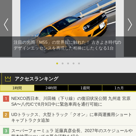
注目の光岡「M55」の世界観に触れた！ 古きよき時代の
デザインエッセンスを再現した相棒にしたくなる1台
●
●
●
●
●
アクセスランキング
1時間
24時間
1週間
1カ月
NEXCO西日本、川田橋（下り線）の復旧状況公開 九州道 宮原
SA〜八代ICで8月9日中に緊急車両を通行可能に
UDトラックス、大型トラック「クオン」に車両運搬用ショート
キャブトラクタ追加
スーパーフォーミュラ 近藤真彦会長、2027年のスケジュールや