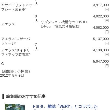
人
X“サイドリフトアッ
3,917,000
プシート装着車”
円
8
4,022,000
人
円
リダクション機構付のTHS II＋
アエラス
E-Four（電気式４輪駆動）
4,062,000
円
アエラス“レザーパ
5,137,000
ッケージ”
円
7
人
アエラス“サイドリ
4,138,000
フトアップ装着車”
円
5,047,000
G
円
（編集部：小林 隆）
2012年 5月 9日
編集部のおすすめ記事
トヨタ、雑誌「VERY」とコラボした