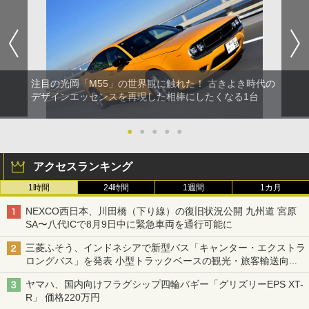
注目の光岡「M55」の世界観に触れた！ 古きよき時代の
デザインエッセンスを再現した相棒にしたくなる1台
●
●
●
●
●
アクセスランキング
1時間
24時間
1週間
1カ月
NEXCO西日本、川田橋（下り線）の復旧状況公開 九州道 宮原
SA〜八代ICで8月9日中に緊急車両を通行可能に
三菱ふそう、インドネシアで新型バス「キャンター・エクストラ
ロングバス」を発表 小型トラックベースの観光・旅客輸送向け
バス
ヤマハ、国内向けフラグシップ四輪バギー「グリズリーEPS XT-
R」 価格220万円