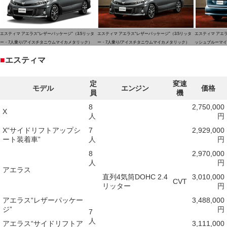
エスティマ アエラス“レザーパッケージ”（3.5リッタ
エスティマ アエラス“レザーパッケージ”（3.5リッタ
エスティマ アエラ
ー・7人乗り/アイスチタニウムマイカメタリック）
ー・7人乗り/アイスチタニウムマイカメタリック）
ッシュブルーマイ
■
エスティマ
定
変速
モデル
エンジン
価格
員
機
8
2,750,000
X
人
円
X“サイドリフトアップシ
7
2,929,000
ート装着車”
人
円
8
2,970,000
人
円
アエラス
直列4気筒DOHC 2.4
3,010,000
CVT
リッター
円
アエラス“レザーパッケー
3,488,000
ジ”
円
7
人
アエラス“サイドリフトア
3,111,000