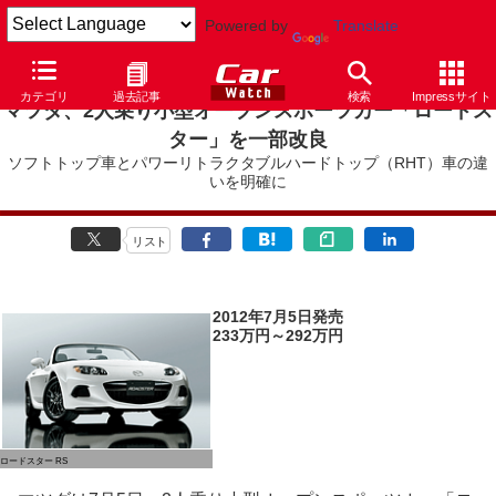
Powered by
Translate
カテゴリ
過去記事
検索
Impressサイト
マツダ、2人乗り小型オープンスポーツカー「ロードス
ター」を一部改良
ソフトトップ車とパワーリトラクタブルハードトップ（RHT）車の違
いを明確に
リスト
2012年7月5日発売
233万円～292万円
ロードスター RS