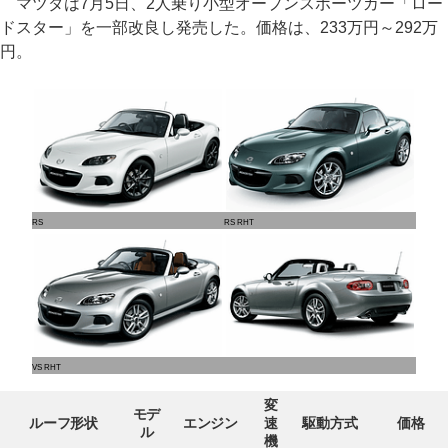
マツダは7月5日、2人乗り小型オープンスポーツカー「ロー
ドスター」を一部改良し発売した。価格は、233万円～292万
円。
RS
RS RHT
VS RHT
変
モデ
ルーフ形状
エンジン
速
駆動方式
価格
ル
機