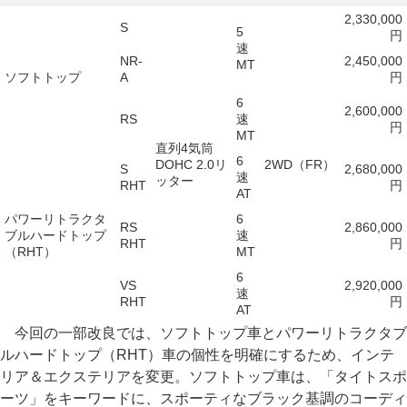
2,330,000
S
5
円
速
NR-
2,450,000
MT
ソフトトップ
A
円
6
2,600,000
RS
速
円
MT
直列4気筒
6
DOHC 2.0リ
2WD（FR）
S
2,680,000
速
ッター
RHT
円
AT
パワーリトラクタ
6
RS
2,860,000
ブルハードトップ
速
RHT
円
（RHT）
MT
6
VS
2,920,000
速
RHT
円
AT
今回の一部改良では、ソフトトップ車とパワーリトラクタブ
ルハードトップ（RHT）車の個性を明確にするため、インテ
リア＆エクステリアを変更。ソフトトップ車は、「タイトスポ
ーツ」をキーワードに、スポーティなブラック基調のコーディ