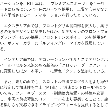
ネーションを、RHT車は、「プレミアムスポーツ」をキーワ
ードに各所にシルバー色のパーツを採用し、上質で心豊かな走
りを予感させるコーディネーションを行ったとしている。
エクステリア面では、フロントグリル開口部を拡大し、奥行
きのあるデザインに変更したほか、新デザインのフロントフォ
グランプベゼルの採用、フロントチンスポイラーの新採用を行
い、ボディーカラーにドルフィングレーマイカを採用してい
る。
インテリア面では、デコレーションパネルとステアリングホ
イールベゼルを光沢のある新色の「グロッシーダークグレー」
に変更したほか、本革シートに新色「タン」を追加している。
また、走りの面でも、スロットル制御プログラムをより緻密
に設定して加速性を向上（MT車）。減速コントロール性につ
いても、ブレーキブースター（制動倍力装置）の特性を変更
し、車両の前後荷重のコントロールをより容易することで、操
る楽しさを実感できるドライビングフィールを提供するとして