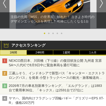
注目の光岡「M55」の世界観に触れた！ 古きよき時代の
デザインエッセンスを再現した相棒にしたくなる1台
●
●
●
●
●
アクセスランキング
1時間
24時間
1週間
1カ月
NEXCO西日本、川田橋（下り線）の復旧状況公開 九州道 宮原
SA〜八代ICで8月9日中に緊急車両を通行可能に
三菱ふそう、インドネシアで新型バス「キャンター・エクストラ
ロングバス」を発表 小型トラックベースの観光・旅客輸送向け
バス
2026年7月の車名別新車ランキング、「エルグランド」は1883
台で乗用車36位、「キックス」は2591台で27位に
ヤマハ、国内向けフラグシップ四輪バギー「グリズリーEPS XT-
R」 価格220万円