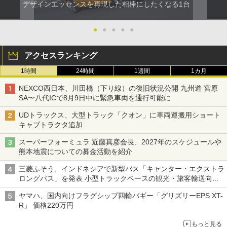
デザインエッセンスを再現した相棒にしたくなる1台
●
●
●
●
●
アクセスランキング
1時間
24時間
1週間
1カ月
NEXCO西日本、川田橋（下り線）の復旧状況公開 九州道 宮原
SA〜八代ICで8月9日中に緊急車両を通行可能に
UDトラックス、大型トラック「クオン」に車両運搬用ショート
キャブトラクタ追加
スーパーフォーミュラ 近藤真彦会長、2027年のスケジュールや
熊本地震についての募金活動を紹介
三菱ふそう、インドネシアで新型バス「キャンター・エクストラ
ロングバス」を発表 小型トラックベースの観光・旅客輸送向け
バス
ヤマハ、国内向けフラグシップ四輪バギー「グリズリーEPS XT-
R」 価格220万円
もっと見る