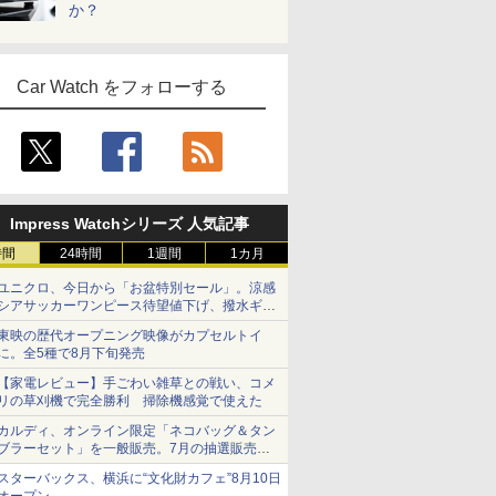
か？
Car Watch をフォローする
Impress Watchシリーズ 人気記事
時間
24時間
1週間
1カ月
ユニクロ、今日から「お盆特別セール」。涼感
シアサッカーワンピース待望値下げ、撥水ギア
ショーツは1990円に
東映の歴代オープニング映像がカプセルトイ
に。全5種で8月下旬発売
【家電レビュー】手ごわい雑草との戦い、コメ
リの草刈機で完全勝利 掃除機感覚で使えた
カルディ、オンライン限定「ネコバッグ＆タン
ブラーセット」を一般販売。7月の抽選販売の
当選無効分
スターバックス、横浜に“文化財カフェ”8月10日