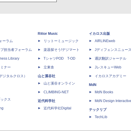
Rittor Music
イカロス出版
dフォーラム
リットーミュージック
AIRLINEweb
ップ担当者フォーラム
楽器探そう!デジマート
Jディフェンスニュー
ness Library
TシャツPOD T-OD
通訳翻訳ジャーナル
セミナー
立東舎
JレスキューWeb
 X（デジタルクロス）
山と溪谷社
イカロスアカデミー
山と溪谷オンライン
MdN
CLIMBING-NET
MdN Books
ブックス
近代科学社
MdN Design Interactiv
ing
近代科学社Digital
テックリブ
TechLib