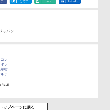
ェア
はてブ
note
LinkedIn
ジャパン
、コン
ラボレ
豪華宿
アルテ
年6月11日
トップページに戻る