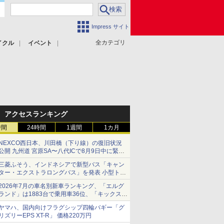
Impress サイト
全カテゴリ
イクル
イベント
アクセスランキング
時間
24時間
1週間
1カ月
NEXCO西日本、川田橋（下り線）の復旧状況
公開 九州道 宮原SA〜八代ICで8月9日中に緊急
車両を通行可能に
三菱ふそう、インドネシアで新型バス「キャン
ター・エクストラロングバス」を発表 小型トラ
ックベースの観光・旅客輸送向けバス
2026年7月の車名別新車ランキング、「エルグ
ランド」は1883台で乗用車36位、「キックス」
は2591台で27位に
ヤマハ、国内向けフラグシップ四輪バギー「グ
リズリーEPS XT-R」 価格220万円