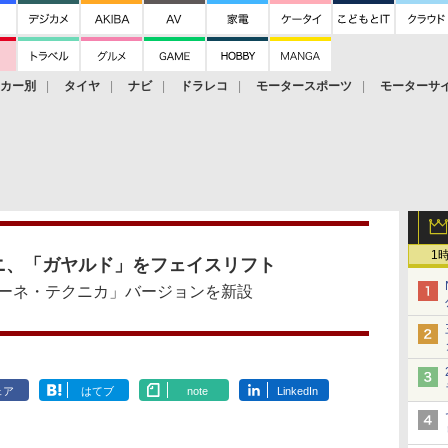
ーカー別
タイヤ
ナビ
ドラレコ
モータースポーツ
モーターサ
1
ニ、「ガヤルド」をフェイスリフト
ーネ・テクニカ」バージョンを新設
ェア
はてブ
note
LinkedIn