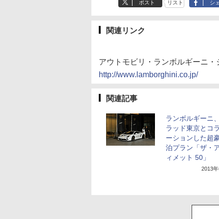
ポスト
リスト
シ
関連リンク
アウトモビリ・ランボルギーニ・
http://www.lamborghini.co.jp/
関連記事
ランボルギーニ
ラッド東京とコ
ーションした超
泊プラン「ザ・
ィメット 50」
2013