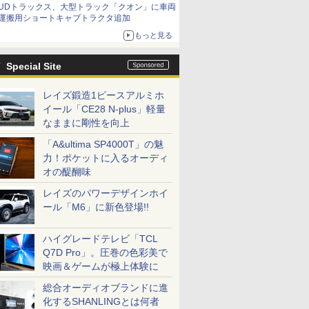
UDトラックス、大型トラック「クオン」に車両
運搬用ショートキャブトラクタ追加
もっと見る
Special Site
レイズ鍛造1ピースアルミホ
イール「CE28 N-plus」軽量
なままに剛性を向上
「A&ultima SP4000T」の魅
力！ポケットに入るオーディ
オの醍醐味
レイズのパワーデザインホイ
ール「M6」に新色登場!!
ハイグレードテレビ「TCL
Q7D Pro」。圧巻の色彩美で
映画＆ゲームが極上体験に
総合オーディオブランドに進
化するSHANLINGとは何者