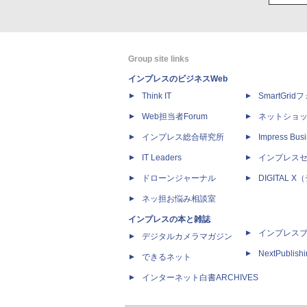
Group site links
インプレスのビジネスWeb
Think IT
SmartGri
Web担当者Forum
ネットショ
インプレス総合研究所
Impress Busi
IT Leaders
インプレス
ドローンジャーナル
DIGITAL
ネッ担お悩み相談室
インプレスの本と雑誌
インプレス
デジタルカメラマガジン
NextPublish
できるネット
インターネット白書ARCHIVES