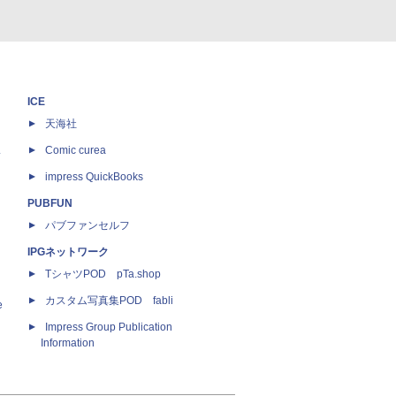
ICE
天海社
ス
Comic curea
impress QuickBooks
PUBFUN
パブファンセルフ
IPGネットワーク
TシャツPOD pTa.shop
カスタム写真集POD fabli
e
Impress Group Publication
Information