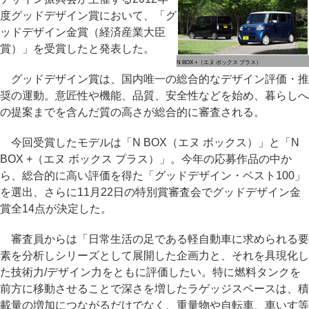
度グッドデザイン賞において、「グ
ッドデザイン金賞（経済産業大臣
賞）」を受賞したと発表した。
N BOX +（エヌ ボックス プラス）
グッドデザイン賞は、国内唯一の総合的なデザイン評価・推
奨の運動。意匠性や機能、品質、安全性などを始め、暮らしへ
の提案までを含んだ質の高さが総合的に審査される。
今回受賞したモデルは「N BOX（エヌ ボックス）」と「N
BOX +（エヌ ボックス プラス）」。今年の応募作品の中か
ら、総合的に高い評価を得た「グッドデザイン・ベスト100」
を選出、さらに11月22日の特別賞審査会でグッドデザイン金
賞全14点が決定した。
審査員からは「日常生活の足である軽自動車に求められる要
素を分析しシリーズとして展開した企画力と、それを具現化し
た技術力/デザイン力をともに評価したい。特に燃料タンクを
前方に移動させることで深さを増したラゲッジスペースは、積
載量の増加につながるだけでなく、重量物や自転車、車いす等