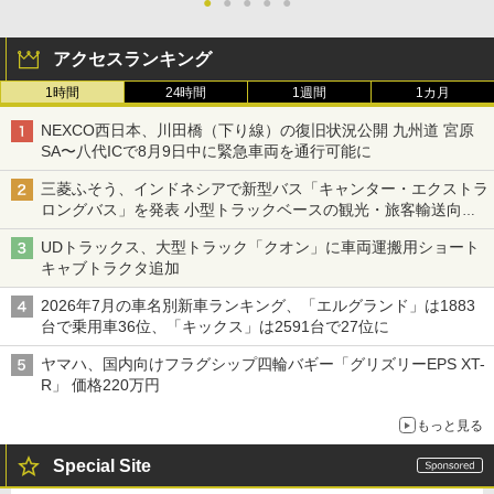
●
●
●
●
●
アクセスランキング
1時間
24時間
1週間
1カ月
NEXCO西日本、川田橋（下り線）の復旧状況公開 九州道 宮原
SA〜八代ICで8月9日中に緊急車両を通行可能に
三菱ふそう、インドネシアで新型バス「キャンター・エクストラ
ロングバス」を発表 小型トラックベースの観光・旅客輸送向け
バス
UDトラックス、大型トラック「クオン」に車両運搬用ショート
キャブトラクタ追加
2026年7月の車名別新車ランキング、「エルグランド」は1883
台で乗用車36位、「キックス」は2591台で27位に
ヤマハ、国内向けフラグシップ四輪バギー「グリズリーEPS XT-
R」 価格220万円
もっと見る
Special Site