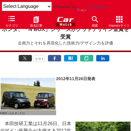
Powered by
Translate
カテゴリ
過去記事
検索
Impressサイト
ホンダ、「N BOX」シリーズがグッドデザイン金賞を
受賞
企画力とそれを具現化した技術力/デザイン力を評価
リスト
2012年11月26日発表
N BOX（エヌ ボックス）
本田技研工業は11月26日、日本
デザイン振興会が主催する2012年