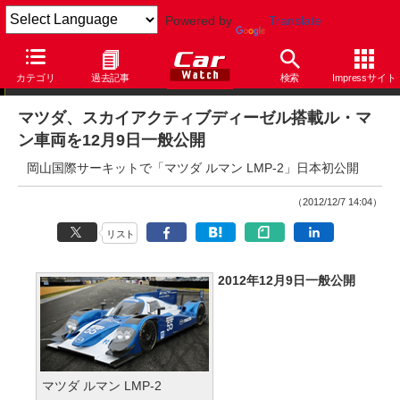
Powered by
Translate
ニュース
カテゴリ
過去記事
検索
Impressサイト
マツダ、スカイアクティブディーゼル搭載ル・マ
ン車両を12月9日一般公開
岡山国際サーキットで「マツダ ルマン LMP-2」日本初公開
（2012/12/7 14:04）
リスト
2012年12月9日一般公開
マツダ ルマン LMP-2