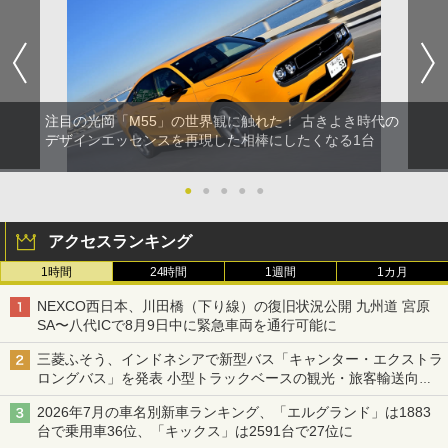
注目の光岡「M55」の世界観に触れた！ 古きよき時代の
デザインエッセンスを再現した相棒にしたくなる1台
●
●
●
●
●
アクセスランキング
1時間
24時間
1週間
1カ月
NEXCO西日本、川田橋（下り線）の復旧状況公開 九州道 宮原
SA〜八代ICで8月9日中に緊急車両を通行可能に
三菱ふそう、インドネシアで新型バス「キャンター・エクストラ
ロングバス」を発表 小型トラックベースの観光・旅客輸送向け
バス
2026年7月の車名別新車ランキング、「エルグランド」は1883
台で乗用車36位、「キックス」は2591台で27位に