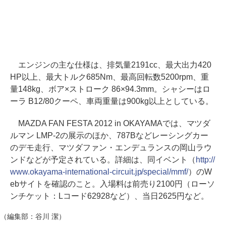
エンジンの主な仕様は、排気量2191cc、最大出力420
HP以上、最大トルク685Nm、最高回転数5200rpm、重
量148kg、ボア×ストローク 86×94.3mm。シャシーはロ
ーラ B12/80クーペ、車両重量は900kg以上としている。
MAZDA FAN FESTA 2012 in OKAYAMAでは、マツダ
ルマン LMP-2の展示のほか、787Bなどレーシングカー
のデモ走行、マツダファン・エンデュランスの岡山ラウ
ンドなどが予定されている。詳細は、同イベント（
http://
www.okayama-international-circuit.jp/special/mmf/
）のW
ebサイトを確認のこと。入場料は前売り2100円（ローソ
ンチケット：Lコード62928など）、当日2625円など。
（編集部：谷川 潔）