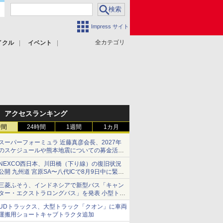
Impress サイト
全カテゴリ
イクル
イベント
アクセスランキング
時間
24時間
1週間
1カ月
スーパーフォーミュラ 近藤真彦会長、2027年
のスケジュールや熊本地震についての募金活動
を紹介
NEXCO西日本、川田橋（下り線）の復旧状況
公開 九州道 宮原SA〜八代ICで8月9日中に緊急
車両を通行可能に
三菱ふそう、インドネシアで新型バス「キャン
ター・エクストラロングバス」を発表 小型トラ
ックベースの観光・旅客輸送向けバス
UDトラックス、大型トラック「クオン」に車両
運搬用ショートキャブトラクタ追加