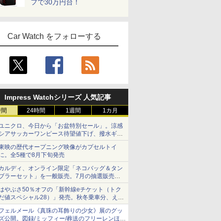
フで30万円台！
Car Watch をフォローする
Impress Watchシリーズ 人気記事
時間
24時間
1週間
1カ月
ユニクロ、今日から「お盆特別セール」。涼感
シアサッカーワンピース待望値下げ、撥水ギア
ショーツは1990円に
東映の歴代オープニング映像がカプセルトイ
に。全5種で8月下旬発売
カルディ、オンライン限定「ネコバッグ＆タン
ブラーセット」を一般販売。7月の抽選販売の
当選無効分
はやぶさ50％オフの「新幹線eチケット（トク
だ値スペシャル28）」発売。秋冬乗車分、えき
ねっと限定
フェルメール《真珠の耳飾りの少女》展のグッ
ズ公開。図録/ミッフィー/葬送のフリーレンほ