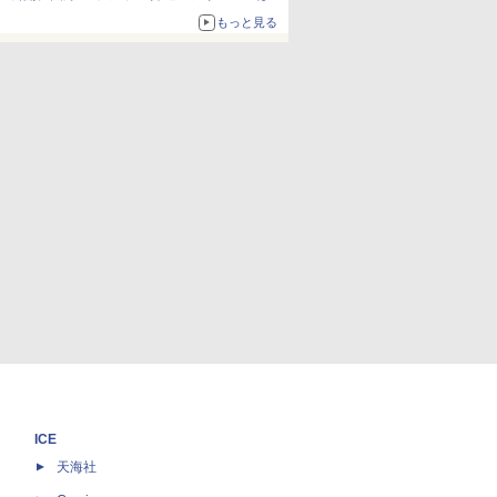
か、注目ブランドコラボが実現
もっと見る
ICE
天海社