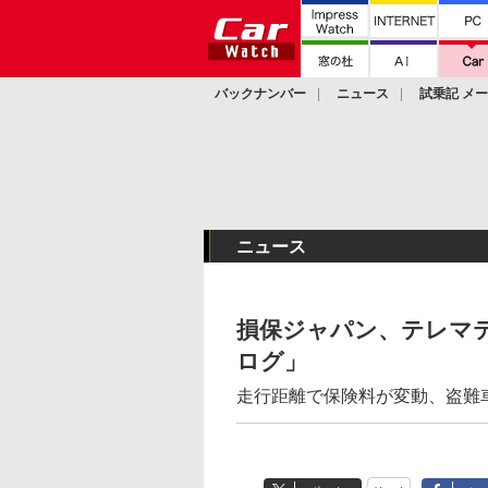
バックナンバー
ニュース
試乗記 メ
カスタム
ニュース
損保ジャパン、テレマ
ログ」
走行距離で保険料が変動、盗難