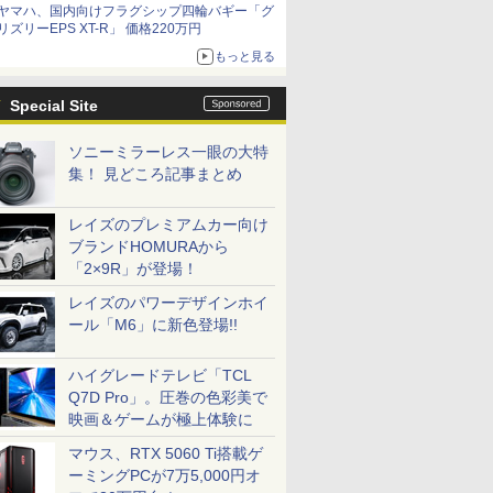
ヤマハ、国内向けフラグシップ四輪バギー「グ
リズリーEPS XT-R」 価格220万円
もっと見る
Special Site
ソニーミラーレス一眼の大特
集！ 見どころ記事まとめ
レイズのプレミアムカー向け
ブランドHOMURAから
「2×9R」が登場！
レイズのパワーデザインホイ
ール「M6」に新色登場!!
ハイグレードテレビ「TCL
Q7D Pro」。圧巻の色彩美で
映画＆ゲームが極上体験に
マウス、RTX 5060 Ti搭載ゲ
ーミングPCが7万5,000円オ