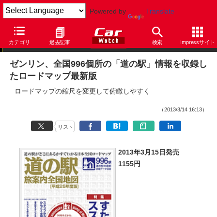
Powered by
Translate
ニュース
カテゴリ
過去記事
検索
Impressサイト
ゼンリン、全国996個所の「道の駅」情報を収録し
たロードマップ最新版
ロードマップの縮尺を変更して俯瞰しやすく
（2013/3/14 16:13）
リスト
2013年3月15日発売
1155円