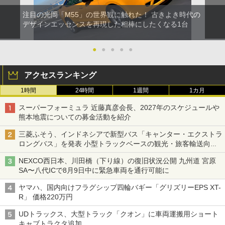
注目の光岡「M55」の世界観に触れた！ 古きよき時代の
デザインエッセンスを再現した相棒にしたくなる1台
●
●
●
●
●
アクセスランキング
1時間
24時間
1週間
1カ月
スーパーフォーミュラ 近藤真彦会長、2027年のスケジュールや
熊本地震についての募金活動を紹介
三菱ふそう、インドネシアで新型バス「キャンター・エクストラ
ロングバス」を発表 小型トラックベースの観光・旅客輸送向け
バス
NEXCO西日本、川田橋（下り線）の復旧状況公開 九州道 宮原
SA〜八代ICで8月9日中に緊急車両を通行可能に
ヤマハ、国内向けフラグシップ四輪バギー「グリズリーEPS XT-
R」 価格220万円
UDトラックス、大型トラック「クオン」に車両運搬用ショート
キャブトラクタ追加