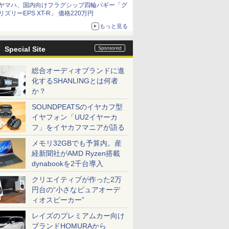
ヤマハ、国内向けフラグシップ四輪バギー「グ
リズリーEPS XT-R」 価格220万円
もっと見る
Special Site
総合オーディオブランドに進
化するSHANLINGとは何者
か？
SOUNDPEATSのイヤカフ型
イヤフォン「UU2イヤーカ
フ」をイヤカフマニアが語る
メモリ32GBでも予算内。産
経新聞社がAMD Ryzen搭載
dynabookを2千台導入
クリエイティブが作った2万
円台の“小さなピュアオーデ
ィオスピーカー”
レイズのプレミアムカー向け
ブランドHOMURAから