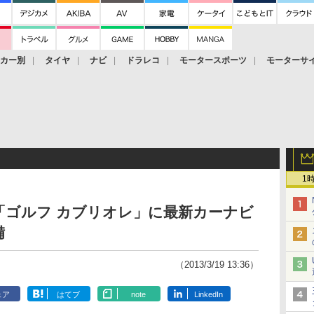
ーカー別
タイヤ
ナビ
ドラレコ
モータースポーツ
モーターサ
1
「ゴルフ カブリオレ」に最新カーナビ
備
（2013/3/19 13:36）
ェア
はてブ
note
LinkedIn