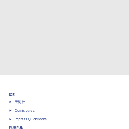
ICE
天海社
ス
Comic curea
impress QuickBooks
PUBFUN