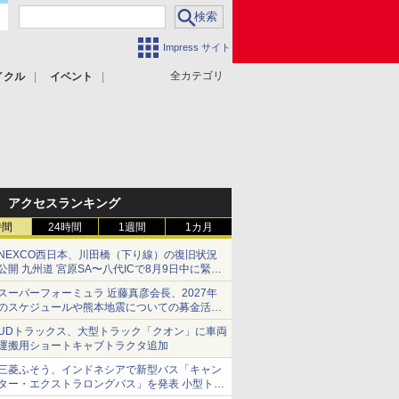
Impress サイト
全カテゴリ
イクル
イベント
アクセスランキング
時間
24時間
1週間
1カ月
NEXCO西日本、川田橋（下り線）の復旧状況
公開 九州道 宮原SA〜八代ICで8月9日中に緊急
車両を通行可能に
スーパーフォーミュラ 近藤真彦会長、2027年
のスケジュールや熊本地震についての募金活動
を紹介
UDトラックス、大型トラック「クオン」に車両
運搬用ショートキャブトラクタ追加
三菱ふそう、インドネシアで新型バス「キャン
ター・エクストラロングバス」を発表 小型トラ
ックベースの観光・旅客輸送向けバス