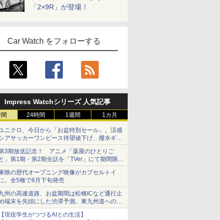
「2×9R」が登場！
Car Watch をフォローする
Impress Watchシリーズ 人気記事
時間
24時間
1週間
1カ月
ユニクロ、今日から「お盆特別セール」。涼感
シアサッカーワンピース待望値下げ、撥水ギア
ショーツは1990円に
第3期放送記念！ アニメ「薬屋のひとりご
と」第1期・第2期全話を「TVer」にて期間限定
で順次無料配信開始
東映の歴代オープニング映像がカプセルトイ
に。全5種で8月下旬発売
九州の高速道路、お盆期間は松橋ICなど通行止
め端末を先頭にした渋滞予測。東九州道への迂
回は料金調整を実施
【現役学生がつづるAIとの生活】