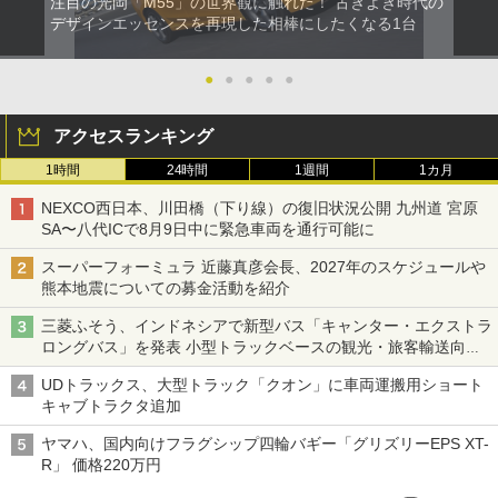
注目の光岡「M55」の世界観に触れた！ 古きよき時代の
デザインエッセンスを再現した相棒にしたくなる1台
●
●
●
●
●
アクセスランキング
1時間
24時間
1週間
1カ月
NEXCO西日本、川田橋（下り線）の復旧状況公開 九州道 宮原
SA〜八代ICで8月9日中に緊急車両を通行可能に
スーパーフォーミュラ 近藤真彦会長、2027年のスケジュールや
熊本地震についての募金活動を紹介
三菱ふそう、インドネシアで新型バス「キャンター・エクストラ
ロングバス」を発表 小型トラックベースの観光・旅客輸送向け
バス
UDトラックス、大型トラック「クオン」に車両運搬用ショート
キャブトラクタ追加
ヤマハ、国内向けフラグシップ四輪バギー「グリズリーEPS XT-
R」 価格220万円