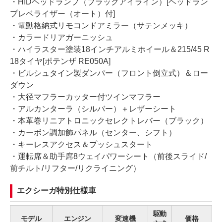
・HIDヘッドランプ（ブラックアイライン）[ヘッドラン
プレベライザー（オート）付]
・電動格納式リモコンドアミラー（サテンメッキ）
・カラードリアガーニッシュ
・ハイラスター塗装18インチアルミホイール＆215/45 R
18タイヤ[ポテンザ RE050A]
・ビルシュタイン製ダンパー（フロント倒立式）＆ロー
ダウン
・大径マフラーカッター付ツインマフラー
・アルカンターラ（シルバー）＋レザーシート
・本革巻リニアトロニックセレクトレバー（ブラック）
・カーボン調加飾パネル（センター、シフト）
・キーレスアクセス＆プッシュスタート
・運転席＆助手席8ウェイパワーシート（前後スライド/
前チルト/リフター/リクライニング）
エクシーガ特別仕様車
駆動
モデル
エンジン
変速機
価格