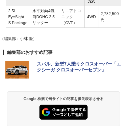
方式
2.5i
水平対向4気
リニアトロ
2,782,500
EyeSight
筒DOHC 2.5
ニック
4WD
円
S Package
リッター
（CVT）
（編集部：小林 隆）
編集部のおすすめ記事
スバル、新型7人乗りクロスオーバー「エ
クシーガ クロスオーバーセブン」
Google 検索で当サイトの記事を優先表示させる