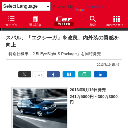
Powered by
Translate
ニュース
カテゴリ
過去記事
検索
Impressサイト
スバル、「エクシーガ」を改良、内外装の質感を
向上
特別仕様車「2.5i EyeSight S Package」を同時発売
（2013/8/19 15:49）
リスト
2013年8月19日発売
241万5000円～300万3000
円