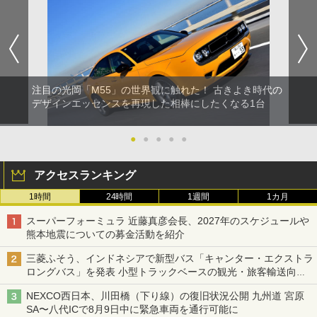
注目の光岡「M55」の世界観に触れた！ 古きよき時代の
デザインエッセンスを再現した相棒にしたくなる1台
●
●
●
●
●
アクセスランキング
1時間
24時間
1週間
1カ月
スーパーフォーミュラ 近藤真彦会長、2027年のスケジュールや
熊本地震についての募金活動を紹介
三菱ふそう、インドネシアで新型バス「キャンター・エクストラ
ロングバス」を発表 小型トラックベースの観光・旅客輸送向け
バス
NEXCO西日本、川田橋（下り線）の復旧状況公開 九州道 宮原
SA〜八代ICで8月9日中に緊急車両を通行可能に