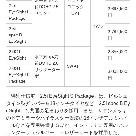
水平対向4気
リニアト
2.5i
筒DOHC 2.5
ロニック
2,698,500
EyeSight L
リッター
（CVT）
円
Package
4WD
2.5i
2,782,500
spec.B
円
EyeSight
2.0GT
2,856,000
水平対向4気
EyeSight
円
筒DOHC 2.0
5速AT
2.0GT
リッターター
3,003,000
EyeSight L
ボ
円
Package
特別仕様車「2.5i EyeSight S Package」は、ビルシュ
タイン製ダンパー＆18インチタイヤなど「2.5i spec.B Ey
eSight」と共通の足まわりを採用。また、サテンメッキ
のドアミラーやハイラスター塗装の18インチアルミホイ
ールなどを専用装備するほか、インテリアに専用のアル
カンターラ（シルバー）＋レザーシートを採用した。