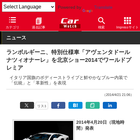
Powered by
Translate
Car Watch
自動車
ランボルギーニ
アヴェンタドール
カテゴリ
過去記事
検索
Impressサイト
ニュース
ランボルギーニ、特別仕様車「アヴェンタドール
ナツィオナーレ」を北京ショー2014でワールドプ
レミア
イタリア国旗のボディーストライプと鮮やかなブルー内装で
「伝統」と「革新性」を表現
（2014/4/21 21:06）
リスト
2014年4月20日（現地時
間）発表