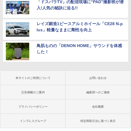
「ドスパラTV」の配信現場に“PAD”撮影班が潜
入!人気の秘訣に迫る!!
レイズ鍛造1ピースアルミホイール「CE28 N-p
lus」軽量なままに剛性を向上
鳥肌ものの「DENON HOME」サウンドを体感
した！
本サイトのご利用について
お問い合わせ
広告掲載のご案内
編集部へのご連絡
プライバシーポリシー
会社概要
インプレスグループ
特定商取引法に基づく表示