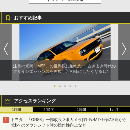
おすすめ記事
注目の光岡「M55」の世界観に触れた！ 古きよき時代の
デザインエッセンスを再現した相棒にしたくなる1台
●
●
●
●
●
アクセスランキング
1時間
24時間
1週間
1カ月
トヨタ、「GR86」一部改良 3眼カメラ採用やMT仕様の5速から
4速へのダウンシフト時の操作性向上など