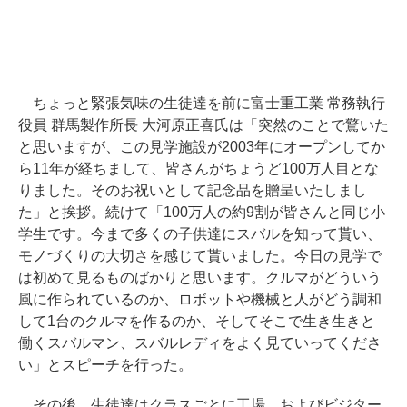
ちょっと緊張気味の生徒達を前に富士重工業 常務執行
役員 群馬製作所長 大河原正喜氏は「突然のことで驚いた
と思いますが、この見学施設が2003年にオープンしてか
ら11年が経ちまして、皆さんがちょうど100万人目とな
りました。そのお祝いとして記念品を贈呈いたしまし
た」と挨拶。続けて「100万人の約9割が皆さんと同じ小
学生です。今まで多くの子供達にスバルを知って貰い、
モノづくりの大切さを感じて貰いました。今日の見学で
は初めて見るものばかりと思います。クルマがどういう
風に作られているのか、ロボットや機械と人がどう調和
して1台のクルマを作るのか、そしてそこで生き生きと
働くスバルマン、スバルレディをよく見ていってくださ
い」とスピーチを行った。
その後、生徒達はクラスごとに工場、およびビジター