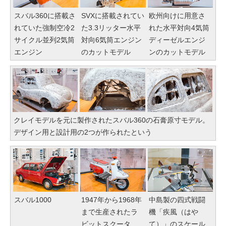
スバル360に搭載さ
SVXに搭載されてい
欧州向けに用意さ
れていた強制空冷2
た3.3リッター水平
れた水平対向4気筒
サイクル並列2気筒
対向6気筒エンジン
ディーゼルエンジ
エンジン
のカットモデル
ンのカットモデル
クレイモデルを元に製作されたスバル360の石膏原寸モデル。
デザイン用と設計用の2つが作られたという
スバル1000
1947年から1968年
中島製の四式戦闘
まで生産されたラ
機「疾風（はや
ビットスクータ
て）」のスケール