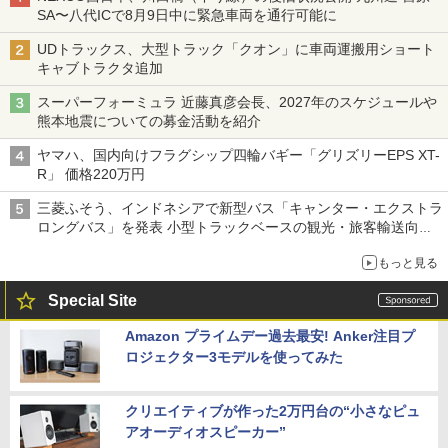
SA〜八代ICで8月9日中に緊急車両を通行可能に
UDトラックス、大型トラック「クオン」に車両運搬用ショート
キャブトラクタ追加
スーパーフォーミュラ 近藤真彦会長、2027年のスケジュールや
熊本地震についての募金活動を紹介
ヤマハ、国内向けフラグシップ四輪バギー「グリズリーEPS XT-
R」 価格220万円
三菱ふそう、インドネシアで新型バス「キャンター・エクストラ
ロングバス」を発表 小型トラックベースの観光・旅客輸送向け
バス
もっと見る
Special Site
Amazon プライムデー過去最安! Anker注目プ
ロジェクター3モデルを使ってみた
クリエイティブが作った2万円台の“小さなピュ
アオーディオスピーカー”