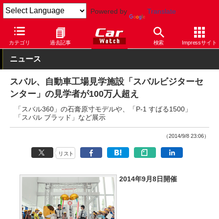
Powered by
Translate
Car Watch
自動車
スバル
その他
カテゴリ
過去記事
検索
Impressサイト
ニュース
スバル、自動車工場見学施設「スバルビジターセ
ンター」の見学者が100万人超え
「スバル360」の石膏原寸モデルや、「P-1 すばる1500」
「スバル ブラッド」など展示
（2014/9/8 23:06）
リスト
2014年9月8日開催