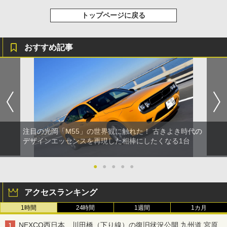
トップページに戻る
おすすめ記事
注目の光岡「M55」の世界観に触れた！ 古きよき時代の
デザインエッセンスを再現した相棒にしたくなる1台
●
●
●
●
●
アクセスランキング
1時間
24時間
1週間
1カ月
NEXCO西日本、川田橋（下り線）の復旧状況公開 九州道 宮原