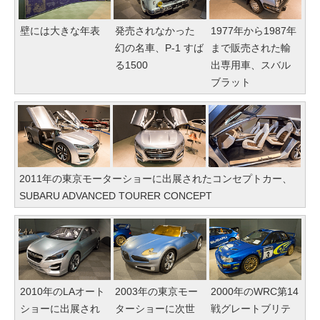
壁には大きな年表
発売されなかった
1977年から1987年
幻の名車、P-1 すば
まで販売された輸
る1500
出専用車、スバル
ブラット
2011年の東京モーターショーに出展されたコンセプトカー、
SUBARU ADVANCED TOURER CONCEPT
2010年のLAオート
2003年の東京モー
2000年のWRC第14
ショーに出展され
ターショーに次世
戦グレートブリテ