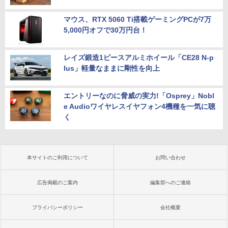
マウス、RTX 5060 Ti搭載ゲーミングPCが7万
5,000円オフで30万円台！
レイズ鍛造1ピースアルミホイール「CE28 N-p
lus」軽量なままに剛性を向上
エントリーなのに脅威の実力!「Osprey」Nobl
e Audioワイヤレスイヤフォン4機種を一気に聴
く
本サイトのご利用について
お問い合わせ
広告掲載のご案内
編集部へのご連絡
プライバシーポリシー
会社概要