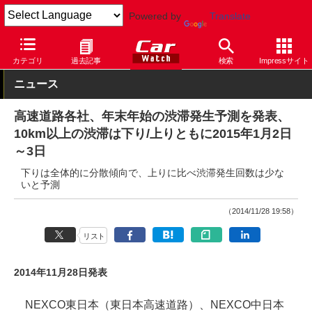
Powered by
Translate
Car Watch
ナビ
その他
カテゴリ
過去記事
検索
Impressサイト
ニュース
高速道路各社、年末年始の渋滞発生予測を発表、
10km以上の渋滞は下り/上りともに2015年1月2日
～3日
下りは全体的に分散傾向で、上りに比べ渋滞発生回数は少な
いと予測
（2014/11/28 19:58）
リスト
2014年11月28日発表
NEXCO東日本（東日本高速道路）、NEXCO中日本