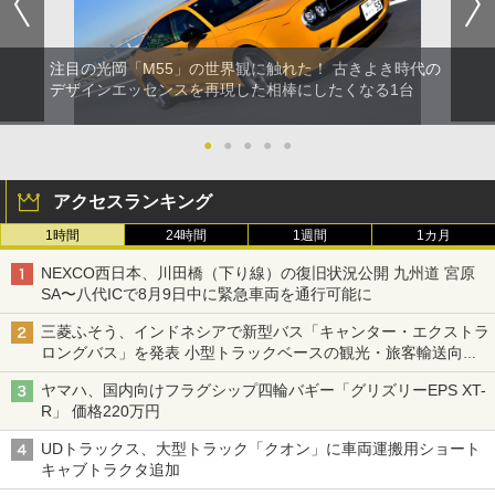
注目の光岡「M55」の世界観に触れた！ 古きよき時代の
デザインエッセンスを再現した相棒にしたくなる1台
●
●
●
●
●
アクセスランキング
1時間
24時間
1週間
1カ月
NEXCO西日本、川田橋（下り線）の復旧状況公開 九州道 宮原
SA〜八代ICで8月9日中に緊急車両を通行可能に
三菱ふそう、インドネシアで新型バス「キャンター・エクストラ
ロングバス」を発表 小型トラックベースの観光・旅客輸送向け
バス
ヤマハ、国内向けフラグシップ四輪バギー「グリズリーEPS XT-
R」 価格220万円
UDトラックス、大型トラック「クオン」に車両運搬用ショート
キャブトラクタ追加