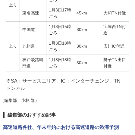
上り
1月3日17時
東名高速
45km
大和TN付近
ごろ
1月3日15時
宝塚西TN付
中国道
30km
ごろ
近
1月3日18時
上り
九州道
30km
広川IC付近
ごろ
神戸淡路鳴
1月3日18時
舞子TN出口
30km
門道
ごろ
付近
※SA：サービスエリア、IC：インターチェンジ、TN：
トンネル
（編集部：小林 隆）
編集部のおすすめ記事
高速道路各社、年末年始における高速道路の渋滞予測