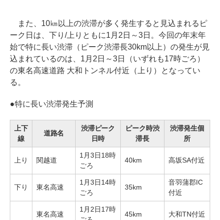
また、10㎞以上の渋滞が多く発生すると見込まれるピ
ーク日は、下り/上りともに1月2日～3日。今回の年末年
始で特に長い渋滞（ピーク渋滞長30km以上）の発生が見
込まれているのは、1月2日～3日（いずれも17時ごろ）
の東名高速道路 大和トンネル付近（上り）となってい
る。
●
特に長い渋滞発生予測
上下
渋滞ピーク
ピーク時渋
渋滞発生個
道路名
線
日時
滞長
所
1月3日18時
上り
関越道
40km
高坂SA付近
ごろ
1月3日14時
音羽蒲郡IC
下り
東名高速
35km
ごろ
付近
1月2日17時
東名高速
45km
大和TN付近
ごろ