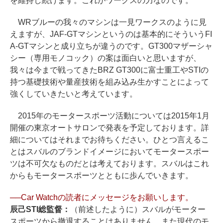
を維持し続けます。これがワークスの力なのです。
WRブルーの我々のマシンは一見ワークスのように見
えますが、JAF-GTマシンというのは基本的にそういうFI
A-GTマシンと成り立ちが違うのです。GT300マザーシャ
シー（専用モノコック）の案は面白いと思いますが、
我々は今まで戦ってきたBRZ GT300に富士重工やSTIの
持つ基礎技術や量産技術を組み込み生かすことによって
強くしていきたいと考えています。
2015年のモータースポーツ活動については2015年1月
開催の東京オートサロンで発表を予定しております。詳
細についてはそれまでお待ちください。ひとつ言えるこ
とはスバルのブランドイメージにおいてモータースポー
ツは不可欠なものだとは考えております。スバルはこれ
からもモータースポーツとともに歩んでいきます。
──Car Watchの読者にメッセージをお願いします。
辰己STI総監督：
（前述したように）スバルがモーター
スポーツから撤退することはありません。また現代のモ