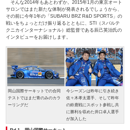
そんな2014年もあとわずか。2015年1月の東京オート
サロンではまた新たな体制が発表されるでしょうから、
その前に今年1年の「SUBARU BRZ R&D SPORTS」の
戦いをちょっとだけ振り返るとともに、STI（スバルテ
クニカインターナショナル）総監督である辰己英治氏の
インタビューをお届けします。
岡山国際サーキットでの合同
今シーズンは昨年に引き続き
テストではまだ青のみのカラ
佐々木孝太選手、そして昨年
ーリングだ
の鈴鹿戦にスポット参戦し共
に勝利を収めた井口卓人選手
が加入した