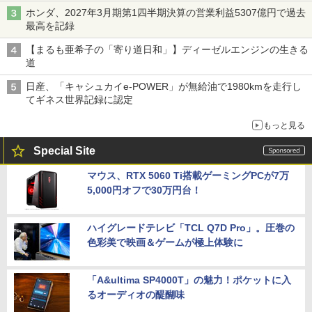
ホンダ、2027年3月期第1四半期決算の営業利益5307億円で過去
最高を記録
【まるも亜希子の「寄り道日和」】ディーゼルエンジンの生きる
道
日産、「キャシュカイe-POWER」が無給油で1980kmを走行し
てギネス世界記録に認定
もっと見る
Special Site
マウス、RTX 5060 Ti搭載ゲーミングPCが7万
5,000円オフで30万円台！
ハイグレードテレビ「TCL Q7D Pro」。圧巻の
色彩美で映画＆ゲームが極上体験に
「A&ultima SP4000T」の魅力！ポケットに入
るオーディオの醍醐味