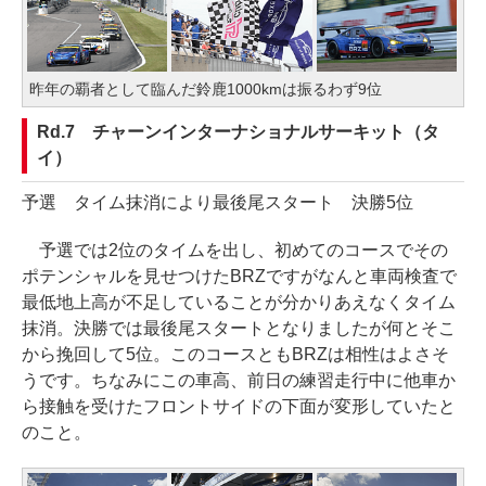
昨年の覇者として臨んだ鈴鹿1000kmは振るわず9位
Rd.7 チャーンインターナショナルサーキット（タ
イ）
予選 タイム抹消により最後尾スタート 決勝5位
予選では2位のタイムを出し、初めてのコースでその
ポテンシャルを見せつけたBRZですがなんと車両検査で
最低地上高が不足していることが分かりあえなくタイム
抹消。決勝では最後尾スタートとなりましたが何とそこ
から挽回して5位。このコースともBRZは相性はよさそ
うです。ちなみにこの車高、前日の練習走行中に他車か
ら接触を受けたフロントサイドの下面が変形していたと
のこと。