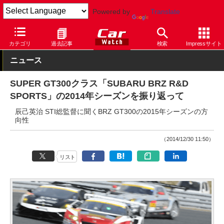
Powered by
Translate
Car Watch
モータースポーツ
SUPER GT
カテゴリ
過去記事
検索
Impressサイト
ニュース
SUPER GT300クラス「SUBARU BRZ R&D
SPORTS」の2014年シーズンを振り返って
辰己英治 STI総監督に聞くBRZ GT300の2015年シーズンの方
向性
（2014/12/30 11:50）
リスト