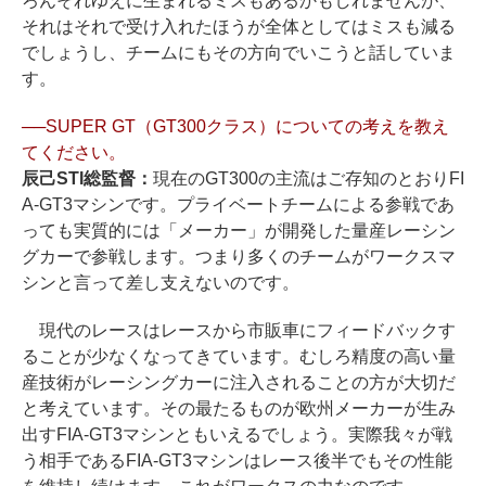
ろんそれゆえに生まれるミスもあるかもしれませんが、
それはそれで受け入れたほうが全体としてはミスも減る
でしょうし、チームにもその方向でいこうと話していま
す。
──SUPER GT（GT300クラス）についての考えを教え
てください。
辰己STI総監督：
現在のGT300の主流はご存知のとおりFI
A-GT3マシンです。プライベートチームによる参戦であ
っても実質的には「メーカー」が開発した量産レーシン
グカーで参戦します。つまり多くのチームがワークスマ
シンと言って差し支えないのです。
現代のレースはレースから市販車にフィードバックす
ることが少なくなってきています。むしろ精度の高い量
産技術がレーシングカーに注入されることの方が大切だ
と考えています。その最たるものが欧州メーカーが生み
出すFIA-GT3マシンともいえるでしょう。実際我々が戦
う相手であるFIA-GT3マシンはレース後半でもその性能