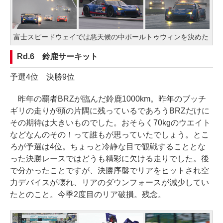
富士スピードウェイでは悪天候の中ポールトゥウィンを決めた
Rd.6 鈴鹿サーキット
予選4位 決勝9位
昨年の覇者BRZが臨んだ鈴鹿1000km。昨年のブッチ
ギリの走りが頭の片隅に残っているであろうBRZだけに
その期待は大きいものでした。おそらく70kgのウエイト
などなんのその！って誰もが思っていたでしょう。とこ
ろが予選は4位。ちょっと冷静な目で観戦することとな
った決勝レースではどうも精彩に欠ける走りでした。後
で分かったことですが、決勝序盤でリアをヒットされ空
力デバイスが壊れ、リアのダウンフォースが減少してい
たとのこと。今季2度目のリア破損。残念。