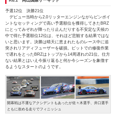
Rd.1 岡山国際サーキット
予選12位 決勝21位
デビュー当時から2.0リッターエンジンながらピンポイ
ントなセッティングで高い予選順位を獲得してきたBRZ
にとってみぞれが降ったり止んだりする不安定な天候の
中で得た予選順位12位は、それほど悲観する結果ではな
いと思います。決勝は晴天に恵まれたものレース中に追
突されリアディフューザーを破損。ピットでの修復作業
で遅れをとったBRZはトップから14周遅れの21位。仕方
ない結果とはいえ今振り返ると何か今シーズンを象徴す
るようなスタートのようです。
開幕戦は不運なアクシデントもあったが佐々木選手、井口選手
ともに攻める走りでフィニッシュ