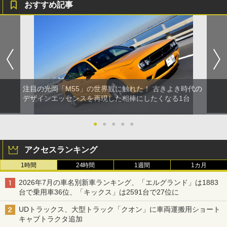
おすすめ記事
注目の光岡「M55」の世界観に触れた！ 古きよき時代の
デザインエッセンスを再現した相棒にしたくなる1台
●
●
●
●
●
アクセスランキング
1時間
24時間
1週間
1カ月
2026年7月の車名別新車ランキング、「エルグランド」は1883
台で乗用車36位、「キックス」は2591台で27位に
UDトラックス、大型トラック「クオン」に車両運搬用ショート
キャブトラクタ追加