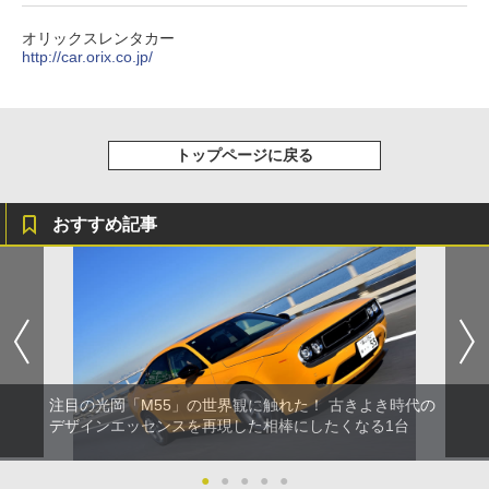
オリックスレンタカー
http://car.orix.co.jp/
トップページに戻る
おすすめ記事
注目の光岡「M55」の世界観に触れた！ 古きよき時代の
デザインエッセンスを再現した相棒にしたくなる1台
●
●
●
●
●