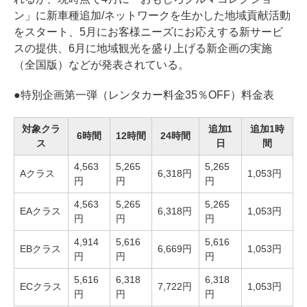
ン」に新車種追加/ネットワークを生かした地域貢献活動
をスタート、5月にお客様ニーズにお応えする新サービ
スの提供、6月に地域観光を盛り上げる新企画の実施
（全国版）などが発表されている。
●
特別企画第一弾（レンタカー料金35％OFF）料金表
対象クラ
追加1
追加1時
6時間
12時間
24時間
ス
日
間
4,563
5,265
5,265
Aクラス
6,318円
1,053円
円
円
円
4,563
5,265
5,265
EAクラス
6,318円
1,053円
円
円
円
4,914
5,616
5,616
EBクラス
6,669円
1,053円
円
円
円
5,616
6,318
6,318
ECクラス
7,722円
1,053円
円
円
円