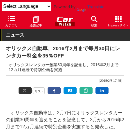
Powered by
Translate
Car Watch
ナビ
その他
カテゴリ
過去記事
検索
Impressサイト
ニュース
オリックス自動車、2016年2月まで毎月30日にレ
ンタカー料金を35％OFF
オリックスレンタカー創業30周年を記念し、2016年2月まで
12カ月連続で特別企画を実施
（2015/2/6 17:45）
リスト
オリックス自動車は、2月7日にオリックスレンタカー
の創業30周年を迎えることを記念して、3月から2016年2
月まで12カ月連続で特別企画を実施すると発表した。