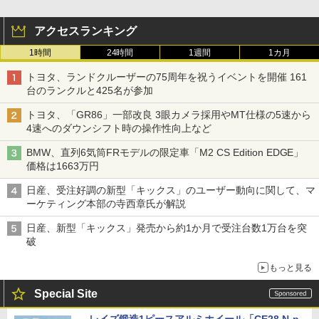
アクセスランキング
1時間
24時間
1週間
1カ月
トヨタ、ランドクルーザーの75周年を祝うイベントを開催 161
台のランクルと425名が参加
トヨタ、「GR86」一部改良 3眼カメラ採用やMT仕様の5速から
4速へのダウンシフト時の操作性向上など
BMW、直列6気筒FRモデルの限定車「M2 CS Edition EDGE」
価格は1663万円
日産、受注好調の新型「キックス」のユーザー動向に関して、マ
ーケティング本部の寺西章氏が解説
日産、新型「キックス」発売から約1か月で受注台数1万台を突
破
もっと見る
Special Site