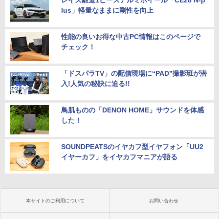
レイズ鍛造1ピースアルミホイール「CE28 N-p
lus」軽量なままに剛性を向上
性能の良いお得な中古PC情報はこのページで
チェック！
「ドスパラTV」の配信現場に“PAD”撮影班が潜
入!人気の秘訣に迫る!!
鳥肌ものの「DENON HOME」サウンドを体感
した！
SOUNDPEATSのイヤカフ型イヤフォン「UU2
イヤーカフ」をイヤカフマニアが語る
本サイトのご利用について
お問い合わせ