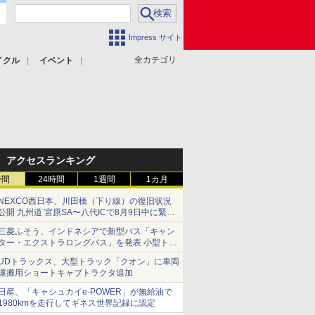
Impress サイト
全カテゴリ
イクル
イベント
アクセスランキング
時間
24時間
1週間
1カ月
NEXCO西日本、川田橋（下り線）の復旧状況
公開 九州道 宮原SA〜八代ICで8月9日中に緊急
車両を通行可能に
三菱ふそう、インドネシアで新型バス「キャン
ター・エクストラロングバス」を発表 小型トラ
ックベースの観光・旅客輸送向けバス
UDトラックス、大型トラック「クオン」に車両
運搬用ショートキャブトラクタ追加
日産、「キャシュカイe-POWER」が無給油で
1980kmを走行してギネス世界記録に認定