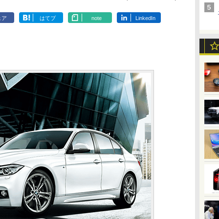
ェア
はてブ
note
LinkedIn