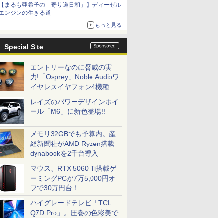
【まるも亜希子の「寄り道日和」】ディーゼル
エンジンの生きる道
もっと見る
Special Site
エントリーなのに脅威の実
力!「Osprey」Noble Audioワ
イヤレスイヤフォン4機種を
一気に聴く
レイズのパワーデザインホイ
ール「M6」に新色登場!!
メモリ32GBでも予算内。産
経新聞社がAMD Ryzen搭載
dynabookを2千台導入
マウス、RTX 5060 Ti搭載ゲ
ーミングPCが7万5,000円オ
フで30万円台！
ハイグレードテレビ「TCL
Q7D Pro」。圧巻の色彩美で