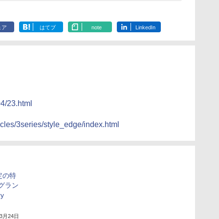
ェア
はてブ
note
LinkedIn
04/23.html
cles/3series/style_edge/index.html
定の特
 グラン
y
年3月24日