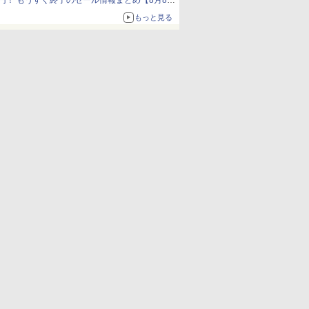
円！ もうすぐ終了のセール情報まとめ【8月8日
更新】
もっと見る
ニンテンドーeショップでは「大神 絶景版」が
67%オフで990円