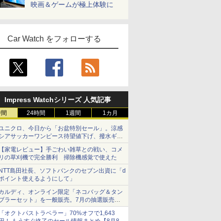
映画＆ゲームが極上体験に
Car Watch をフォローする
Impress Watchシリーズ 人気記事
時間
24時間
1週間
1カ月
ユニクロ、今日から「お盆特別セール」。涼感
シアサッカーワンピース待望値下げ、撥水ギア
ショーツは1990円に
【家電レビュー】手ごわい雑草との戦い、コメ
リの草刈機で完全勝利 掃除機感覚で使えた
NTT島田社長、ソフトバンクのセブン出資に「d
ポイント使えるようにして」
カルディ、オンライン限定「ネコバッグ＆タン
ブラーセット」を一般販売。7月の抽選販売の
当選無効分
「オクトパストラベラー」70%オフで1,643