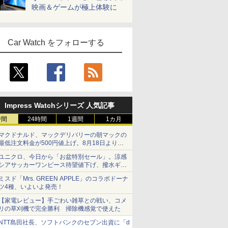
映画＆ゲームが極上体験に
Car Watch をフォローする
Impress Watchシリーズ 人気記事
時間
24時間
1週間
1カ月
マクドナルド、マックデリバリーの朝マックの
最低注文料金が500円値上げ。8月18日より
1,500円から受付
ユニクロ、今日から「お盆特別セール」。涼感
シアサッカーワンピース待望値下げ、撥水ギア
ショーツは1990円に
ミスド「Mrs. GREEN APPLE」のコラボドーナ
ツ4種、いよいよ発売！
【家電レビュー】手ごわい雑草との戦い、コメ
リの草刈機で完全勝利 掃除機感覚で使えた
NTT島田社長、ソフトバンクのセブン出資に「d