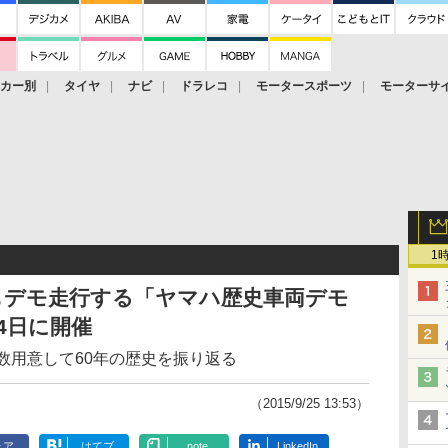
ーカー別
タイヤ
ナビ
ドラレコ
モータースポーツ
モーターサ
1
1」もデモ走行する「ヤマハ歴史車両デモ
4日に開催
数用意して60年の歴史を振り返る
（2015/9/25 13:53）
ェア
はてブ
note
LinkedIn