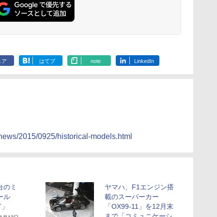
ェア
はてブ
note
LinkedIn
/news/2015/0925/historical-models.html
台のミ
ヤマハ、F1エンジン搭
ール
載のスーパーカー
T」
「OX99-11」を12月末
まで「コミュニケーシ