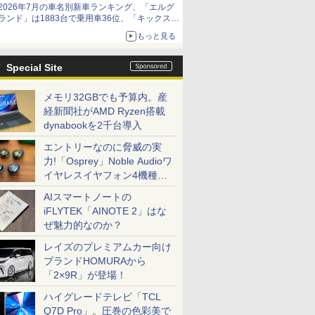
2026年7月の車名別新車ランキング、「エルグ
ランド」は1883台で乗用車36位、「キックス」
は2591台で27位に
もっと見る
Special Site
メモリ32GBでも予算内。産
経新聞社がAMD Ryzen搭載
dynabookを2千台導入
エントリーなのに脅威の実
力!「Osprey」Noble Audioワ
イヤレスイヤフォン4機種を
一気に聴く
AIスマートノートの
iFLYTEK「AINOTE 2」はな
ぜ魅力的なのか？
レイズのプレミアムカー向け
ブランドHOMURAから
「2×9R」が登場！
ハイグレードテレビ「TCL
Q7D Pro」。圧巻の色彩美で