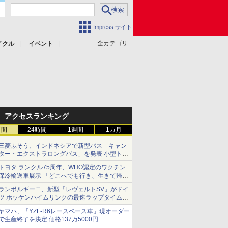
Impress サイト
全カテゴリ
イクル
イベント
アクセスランキング
時間
24時間
1週間
1カ月
三菱ふそう、インドネシアで新型バス「キャン
ター・エクストラロングバス」を発表 小型トラ
ックベースの観光・旅客輸送向けバス
トヨタ ランクル75周年、WHO認定のワクチン
保冷輸送車展示 「どこへでも行き、生きて帰っ
てこられる」ランドクルーザーで命をつなぐ
ランボルギーニ、新型「レヴェルトSV」がドイ
ツ ホッケンハイムリンクの最速ラップタイムを
記録
ヤマハ、「YZF-R6レースベース車」現オーダー
で生産終了を決定 価格137万5000円