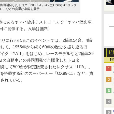
開発したトヨタ「2000GT」やV型12気筒 3.5リッタ
-11」などの貴重な車両を展示
にあるヤマハ袋井テストコースで「ヤマハ歴史車
4日に開催する。入場は無料。
ぶりに行われるこのイベントでは、2輪車54台、4輪
して、1955年から続く60年の歴史を振り返るほ
イク「YA-1」をはじめ、レースモデルなど2輪車29
1
ヨタ自動車との共同開発で市販化したトヨタ
開発して500台が限定販売されたレクサス「LFA」、
ジンを搭載する幻のスーパーカー「OX99-11」など、貴
定されている。