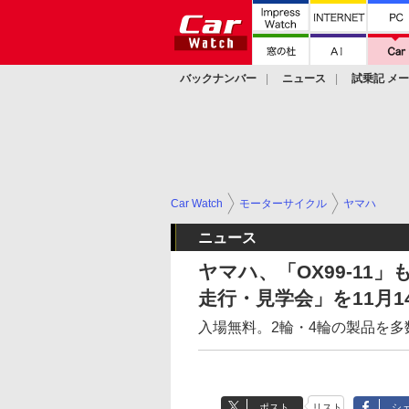
バックナンバー
ニュース
試乗記 メ
カスタム
Car Watch
モーターサイクル
ヤマハ
ニュース
ヤマハ、「OX99-1
走行・見学会」を11月1
入場無料。2輪・4輪の製品を多
ポスト
リスト
シ