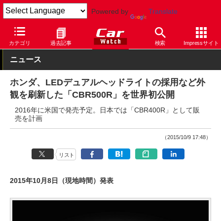
Powered by
Translate
Car Watch
モーターサイクル
ホンダ
カテゴリ
過去記事
検索
Impressサイト
ニュース
ホンダ、LEDデュアルヘッドライトの採用など外
観を刷新した「CBR500R」を世界初公開
2016年に米国で発売予定。日本では「CBR400R」として販
売を計画
（2015/10/9 17:48）
リスト
2015年10月8日（現地時間）発表