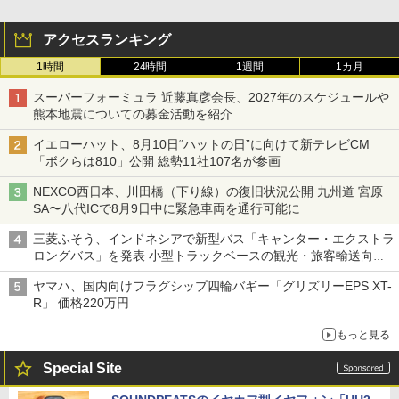
アクセスランキング
1時間
24時間
1週間
1カ月
スーパーフォーミュラ 近藤真彦会長、2027年のスケジュールや
熊本地震についての募金活動を紹介
イエローハット、8月10日“ハットの日”に向けて新テレビCM
「ボクらは810」公開 総勢11社107名が参画
NEXCO西日本、川田橋（下り線）の復旧状況公開 九州道 宮原
SA〜八代ICで8月9日中に緊急車両を通行可能に
三菱ふそう、インドネシアで新型バス「キャンター・エクストラ
ロングバス」を発表 小型トラックベースの観光・旅客輸送向け
バス
ヤマハ、国内向けフラグシップ四輪バギー「グリズリーEPS XT-
R」 価格220万円
もっと見る
Special Site