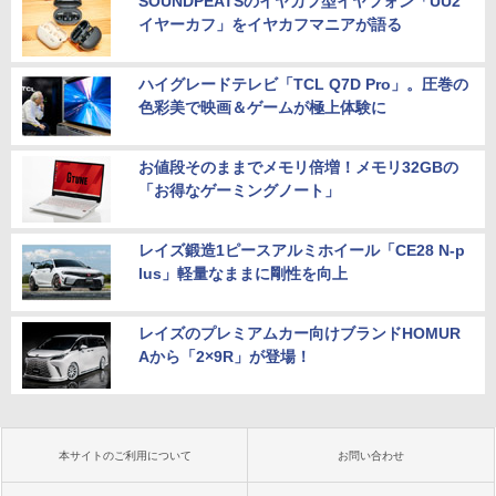
SOUNDPEATSのイヤカフ型イヤフォン「UU2
イヤーカフ」をイヤカフマニアが語る
ハイグレードテレビ「TCL Q7D Pro」。圧巻の
色彩美で映画＆ゲームが極上体験に
お値段そのままでメモリ倍増！メモリ32GBの
「お得なゲーミングノート」
レイズ鍛造1ピースアルミホイール「CE28 N-p
lus」軽量なままに剛性を向上
レイズのプレミアムカー向けブランドHOMUR
Aから「2×9R」が登場！
本サイトのご利用について
お問い合わせ