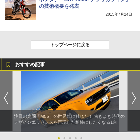
の技術概要を発表
2015年7月24日
トップページに戻る
おすすめ記事
注目の光岡「M55」の世界観に触れた！ 古きよき時代の
デザインエッセンスを再現した相棒にしたくなる1台
●
●
●
●
●