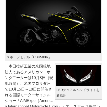
スポーツモデル「CBR500R」
本田技研工業の米国現地
法人であるアメリカン・ホ
ンダモーターは10月8日（現
地時間）、米国フロリダ州
で10月15日～18日に開催さ
LEDデュアルヘッドライトを
れる国際モーターサイクル
新採用
ショー「AIMExpo（America
n International Motorcycle Expo）」で、スポーツモデル