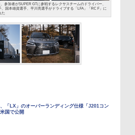
CE」では、参加者がSUPER GTに参戦するレクサスチームのドライバー、
、国本雄資選手、平川亮選手がドライブする「LFA」「RC F」に
れた
、「LX」のオーバーランディング仕様「J201コン
米国で公開