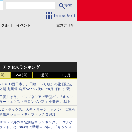
Impress サイト
全カテゴリ
イクル
イベント
アクセスランキング
時間
24時間
1週間
1カ月
NEXCO西日本、川田橋（下り線）の復旧状況
公開 九州道 宮原SA〜八代ICで8月9日中に緊急
車両を通行可能に
三菱ふそう、インドネシアで新型バス「キャン
ター・エクストラロングバス」を発表 小型トラ
ックベースの観光・旅客輸送向けバス
UDトラックス、大型トラック「クオン」に車両
運搬用ショートキャブトラクタ追加
2026年7月の車名別新車ランキング、「エルグ
ランド」は1883台で乗用車36位、「キックス」
は2591台で27位に