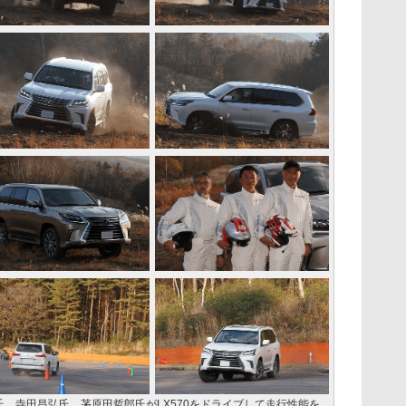
、寺田昌弘氏、茅原田哲郎氏がLX570をドライブして走行性能を