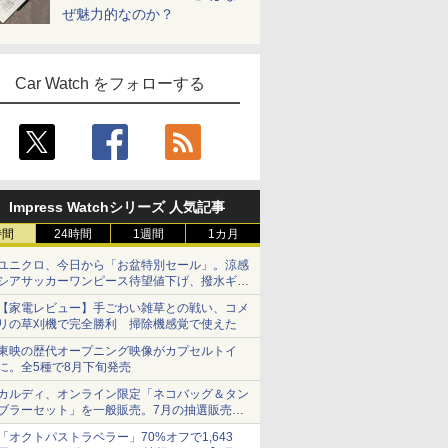
ぜ魅力的なのか？
Car Watch をフォローする
Impress Watchシリーズ 人気記事
時間
24時間
1週間
1カ月
ユニクロ、今日から「お盆特別セール」。涼感
シアサッカーワンピース待望値下げ、撥水ギア
ショーツは1990円に
【家電レビュー】手ごわい雑草との戦い、コメ
リの草刈機で完全勝利 掃除機感覚で使えた
東映の歴代オープニング映像がカプセルトイ
に。全5種で8月下旬発売
カルディ、オンライン限定「ネコバッグ＆タン
ブラーセット」を一般販売。7月の抽選販売の
当選無効分
「オクトパストラベラー」70%オフで1,643