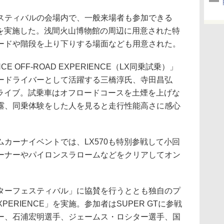
ティバルの会場内で、一般来場者も参加できる
トを実施した。浅間火山博物館の周辺に用意された特
ードや階段を上り下りする場面なども用意された。
ENCE OFF-ROAD EXPERIENCE（LX同乗試乗）」
ードライバーとして活躍する三橋淳氏、寺田昌弘
ドライブ。試乗車はオフロードコースを土煙を上げな
露、同乗体験をした人を見ると走行性能高さに感心
カーナイベントでは、LX570も特別参戦して小回
ーナーやパイロンスラロームなどをクリアしてオン
ーフェスティバル」に協賛を行うととも独自のプ
EXPERIENCE」を実施。参加者はSUPER GTに参戦
ー、石浦宏明選手、ジェームス・ロシター選手、国