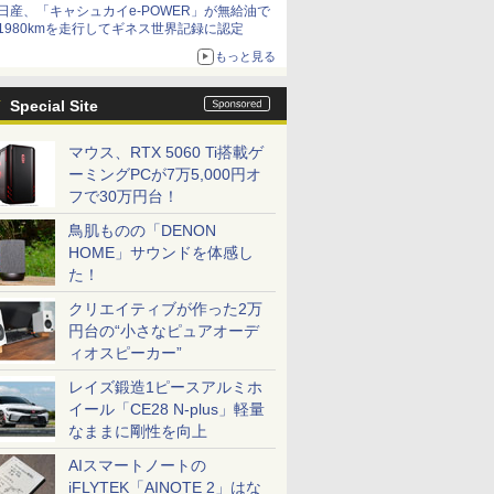
日産、「キャシュカイe-POWER」が無給油で
1980kmを走行してギネス世界記録に認定
もっと見る
Special Site
マウス、RTX 5060 Ti搭載ゲ
ーミングPCが7万5,000円オ
フで30万円台！
鳥肌ものの「DENON
HOME」サウンドを体感し
た！
クリエイティブが作った2万
円台の“小さなピュアオーデ
ィオスピーカー”
レイズ鍛造1ピースアルミホ
イール「CE28 N-plus」軽量
なままに剛性を向上
AIスマートノートの
iFLYTEK「AINOTE 2」はな