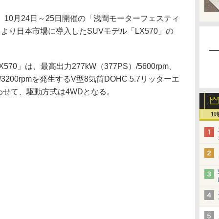
0月24日～25日開催の「浅間モーターフェスティ
より日本市場に導入したSUVモデル「LX570」の
0」は、最高出力277kW（377PS）/5600rpm、
）/3200rpmを発生するV型8気筒DOHC 5.7リッターエ
わせて、駆動方式は4WDとなる。
1