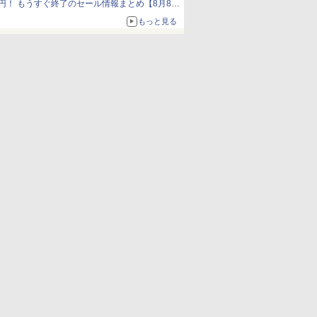
円！ もうすぐ終了のセール情報まとめ【8月8日
更新】
もっと見る
ニンテンドーeショップでは「大神 絶景版」が
67%オフで990円