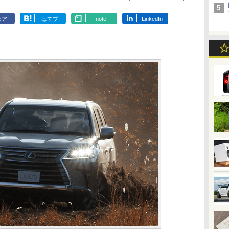
ェア
はてブ
note
LinkedIn