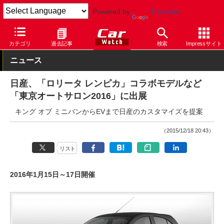
Powered by
Translate
Car Watch
自動車
日産
マーチ
カテゴリ
過去記事
検索
Impressサイト
ニュース
日産、「ロリータ レンピカ」コラボモデルなど
「東京オートサロン2016」に出展
キング オブ ミニバンからEVまで日産のカスタマイズを提案
（2015/12/18 20:43）
リスト
2016年1月15日～17日開催