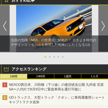
おすすめ記事
注目の光岡「M55」の世界観に触れた！ 古きよき時代の
デザインエッセンスを再現した相棒にしたくなる1台
●
●
●
●
●
アクセスランキング
1時間
24時間
1週間
1カ月
NEXCO西日本、川田橋（下り線）の復旧状況公開 九州道 宮原
SA〜八代ICで8月9日中に緊急車両を通行可能に
UDトラックス、大型トラック「クオン」に車両運搬用ショート
キャブトラクタ追加