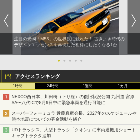
注目の光岡「M55」の世界観に触れた！ 古きよき時代の
デザインエッセンスを再現した相棒にしたくなる1台
●
●
●
●
●
アクセスランキング
1時間
24時間
1週間
1カ月
NEXCO西日本、川田橋（下り線）の復旧状況公開 九州道 宮原
SA〜八代ICで8月9日中に緊急車両を通行可能に
スーパーフォーミュラ 近藤真彦会長、2027年のスケジュールや
熊本地震についての募金活動を紹介
UDトラックス、大型トラック「クオン」に車両運搬用ショート
キャブトラクタ追加