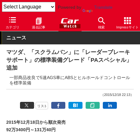
Powered by
Translate
Car Watch
自動車
マツダ
スクラム
カテゴリ
過去記事
検索
Impressサイト
ニュース
マツダ、「スクラムバン」に「レーダーブレーキ
サポート」の標準装備グレード「PAスペシャル」
追加
一部商品改良で5速AGS車にABSとヒルホールドコントロール
を標準装備
（2015/12/18 22:13）
リスト
2015年12月18日から順次発売
92万3400円～131万40円