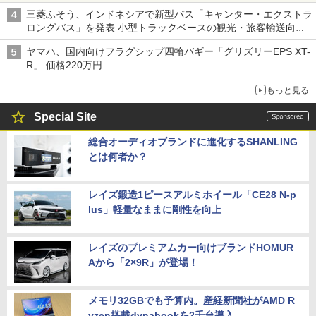
三菱ふそう、インドネシアで新型バス「キャンター・エクストラ
ロングバス」を発表 小型トラックベースの観光・旅客輸送向け
バス
ヤマハ、国内向けフラグシップ四輪バギー「グリズリーEPS XT-
R」 価格220万円
もっと見る
Special Site
総合オーディオブランドに進化するSHANLING
とは何者か？
レイズ鍛造1ピースアルミホイール「CE28 N-p
lus」軽量なままに剛性を向上
レイズのプレミアムカー向けブランドHOMUR
Aから「2×9R」が登場！
メモリ32GBでも予算内。産経新聞社がAMD R
yzen搭載dynabookを2千台導入