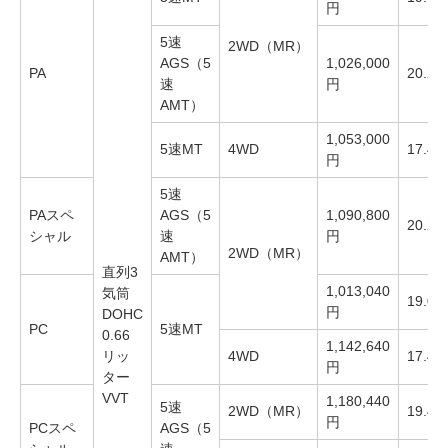
円
5速
2WD（MR）
AGS（5
1,026,000
PA
20.2k
速
円
AMT）
1,053,000
5速MT
4WD
17.4k
円
5速
PAスペ
AGS（5
1,090,800
20.2k
シャル
速
円
2WD（MR）
AMT）
直列3
1,013,040
気筒
19.0k
円
DOHC
PC
5速MT
0.66
1,142,640
リッ
4WD
17.4k
円
ター
VVT
1,180,440
5速
2WD（MR）
19.4k
円
PCスペ
AGS（5