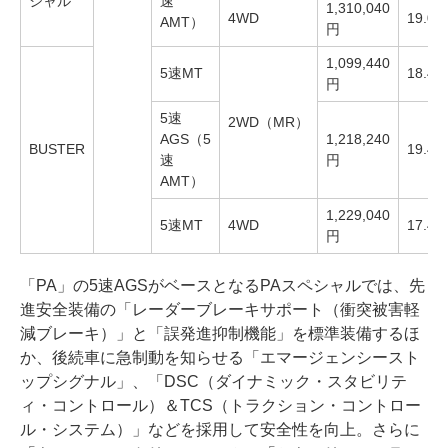
シャル
速
1,310,040
4WD
19.0k
AMT）
円
1,099,440
5速MT
18.4k
円
5速
2WD（MR）
AGS（5
1,218,240
BUSTER
19.4k
速
円
AMT）
1,229,040
5速MT
4WD
17.4k
円
「PA」の5速AGSがベースとなるPAスペシャルでは、先
進安全装備の「レーダーブレーキサポート（衝突被害軽
減ブレーキ）」と「誤発進抑制機能」を標準装備するほ
か、後続車に急制動を知らせる「エマージェンシースト
ップシグナル」、「DSC（ダイナミック・スタビリテ
ィ・コントロール）＆TCS（トラクション・コントロー
ル・システム）」などを採用して安全性を向上。さらに