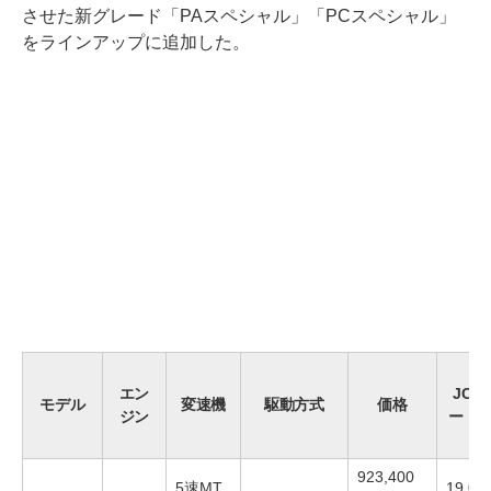
させた新グレード「PAスペシャル」「PCスペシャル」
をラインアップに追加した。
エン
JC0
モデル
変速機
駆動方式
価格
ジン
ード
923,400
5速MT
19.0k