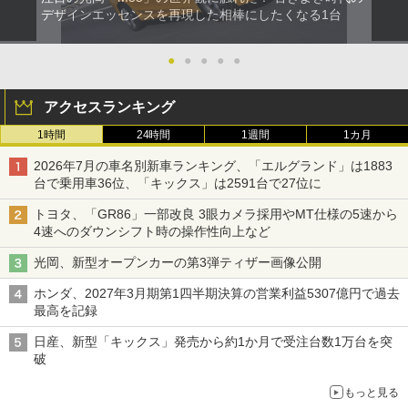
デザインエッセンスを再現した相棒にしたくなる1台
●
●
●
●
●
アクセスランキング
1時間
24時間
1週間
1カ月
2026年7月の車名別新車ランキング、「エルグランド」は1883
台で乗用車36位、「キックス」は2591台で27位に
トヨタ、「GR86」一部改良 3眼カメラ採用やMT仕様の5速から
4速へのダウンシフト時の操作性向上など
光岡、新型オープンカーの第3弾ティザー画像公開
ホンダ、2027年3月期第1四半期決算の営業利益5307億円で過去
最高を記録
日産、新型「キックス」発売から約1か月で受注台数1万台を突
破
もっと見る