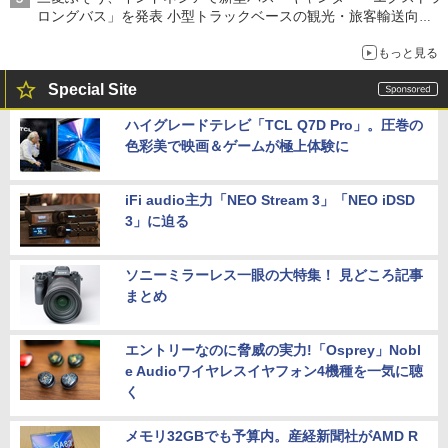
ロングバス」を発表 小型トラックベースの観光・旅客輸送向け
バス
もっと見る
Special Site
ハイグレードテレビ「TCL Q7D Pro」。圧巻の
色彩美で映画＆ゲームが極上体験に
iFi audio主力「NEO Stream 3」「NEO iDSD
3」に迫る
ソニーミラーレス一眼の大特集！ 見どころ記事
まとめ
エントリーなのに脅威の実力!「Osprey」Nobl
e Audioワイヤレスイヤフォン4機種を一気に聴
く
メモリ32GBでも予算内。産経新聞社がAMD R