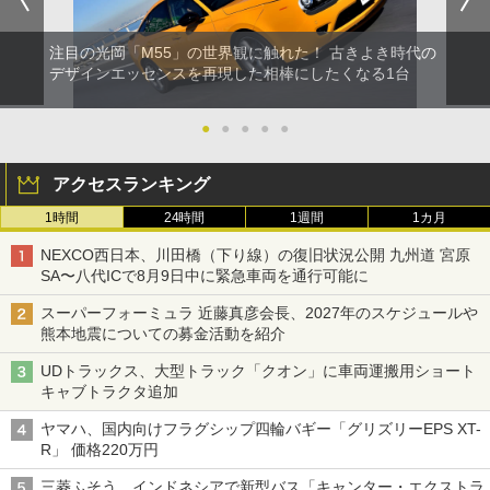
注目の光岡「M55」の世界観に触れた！ 古きよき時代の
デザインエッセンスを再現した相棒にしたくなる1台
●
●
●
●
●
アクセスランキング
1時間
24時間
1週間
1カ月
NEXCO西日本、川田橋（下り線）の復旧状況公開 九州道 宮原
SA〜八代ICで8月9日中に緊急車両を通行可能に
スーパーフォーミュラ 近藤真彦会長、2027年のスケジュールや
熊本地震についての募金活動を紹介
UDトラックス、大型トラック「クオン」に車両運搬用ショート
キャブトラクタ追加
ヤマハ、国内向けフラグシップ四輪バギー「グリズリーEPS XT-
R」 価格220万円
三菱ふそう、インドネシアで新型バス「キャンター・エクストラ