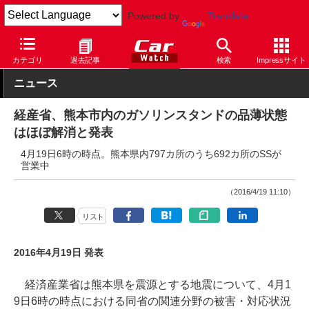
Powered by
Translate
Car Watch
自動車
カテゴリ
過去記事
検索
Impressサイト
ニュース
経産省、熊本市内のガソリンスタンドの品薄状態
はほぼ解消と発表
4月19日6時の時点。熊本県内797カ所のうち692カ所のSSが
営業中
（2016/4/19 11:10）
リスト
2016年4月19日 発表
経済産業省は熊本県を震源とする地震について、4月1
9日6時の時点における同省の関連分野の被害・対応状況