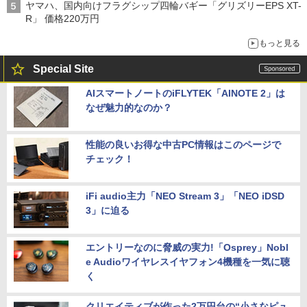
ヤマハ、国内向けフラグシップ四輪バギー「グリズリーEPS XT-
R」 価格220万円
もっと見る
Special Site
AIスマートノートのiFLYTEK「AINOTE 2」は
なぜ魅力的なのか？
性能の良いお得な中古PC情報はこのページで
チェック！
iFi audio主力「NEO Stream 3」「NEO iDSD
3」に迫る
エントリーなのに脅威の実力!「Osprey」Nobl
e Audioワイヤレスイヤフォン4機種を一気に聴
く
クリエイティブが作った2万円台の“小さなピュ