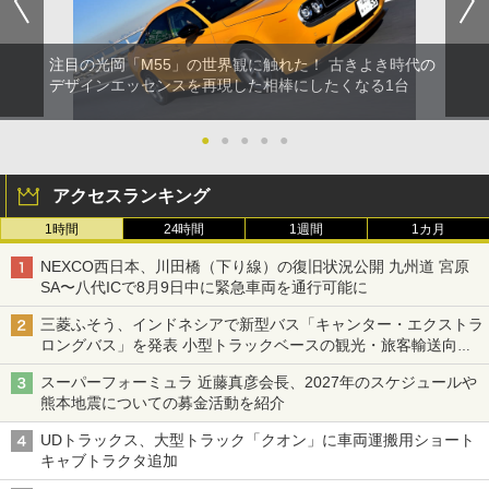
注目の光岡「M55」の世界観に触れた！ 古きよき時代の
デザインエッセンスを再現した相棒にしたくなる1台
●
●
●
●
●
アクセスランキング
1時間
24時間
1週間
1カ月
NEXCO西日本、川田橋（下り線）の復旧状況公開 九州道 宮原
SA〜八代ICで8月9日中に緊急車両を通行可能に
三菱ふそう、インドネシアで新型バス「キャンター・エクストラ
ロングバス」を発表 小型トラックベースの観光・旅客輸送向け
バス
スーパーフォーミュラ 近藤真彦会長、2027年のスケジュールや
熊本地震についての募金活動を紹介
UDトラックス、大型トラック「クオン」に車両運搬用ショート
キャブトラクタ追加