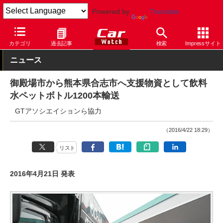
Powered by
Translate
Car Watch
モータースポーツ
カテゴリ
過去記事
検索
Impressサイト
ニュース
御殿場市から熊本県合志市へ支援物資として飲料
水ペットボトル1200本輸送
GTアソシエイションら協力
（2016/4/22 18:29）
リスト
2016年4月21日 発表