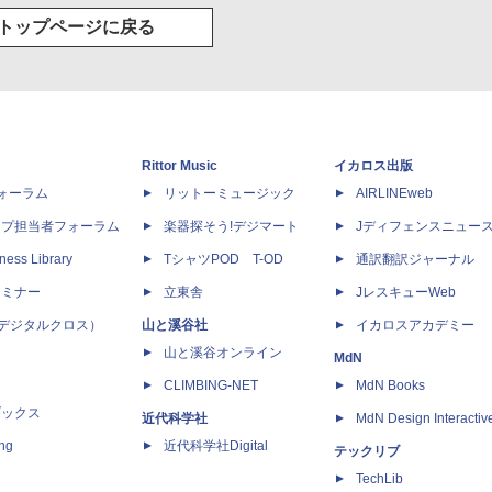
トップページに戻る
Rittor Music
イカロス出版
dフォーラム
リットーミュージック
AIRLINEweb
ップ担当者フォーラム
楽器探そう!デジマート
Jディフェンスニュー
ness Library
TシャツPOD T-OD
通訳翻訳ジャーナル
セミナー
立東舎
JレスキューWeb
 X（デジタルクロス）
山と溪谷社
イカロスアカデミー
山と溪谷オンライン
MdN
CLIMBING-NET
MdN Books
ブックス
近代科学社
MdN Design Interactiv
ing
近代科学社Digital
テックリブ
TechLib