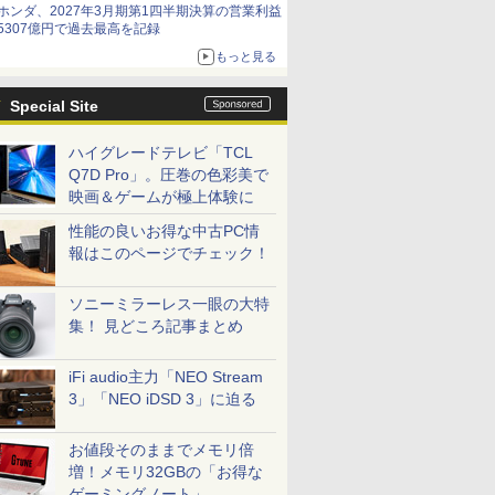
ホンダ、2027年3月期第1四半期決算の営業利益
5307億円で過去最高を記録
もっと見る
Special Site
ハイグレードテレビ「TCL
Q7D Pro」。圧巻の色彩美で
映画＆ゲームが極上体験に
性能の良いお得な中古PC情
報はこのページでチェック！
ソニーミラーレス一眼の大特
集！ 見どころ記事まとめ
iFi audio主力「NEO Stream
3」「NEO iDSD 3」に迫る
お値段そのままでメモリ倍
増！メモリ32GBの「お得な
ゲーミングノート」