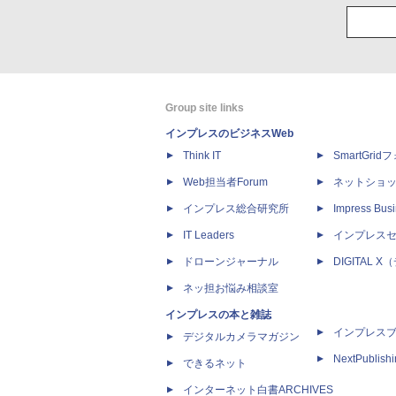
Group site links
インプレスのビジネスWeb
Think IT
SmartGri
Web担当者Forum
ネットショ
インプレス総合研究所
Impress Busi
IT Leaders
インプレス
ドローンジャーナル
DIGITAL
ネッ担お悩み相談室
インプレスの本と雑誌
インプレス
デジタルカメラマガジン
NextPublish
できるネット
インターネット白書ARCHIVES