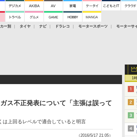
ーカー別
タイヤ
ナビ
ドラレコ
モータースポーツ
モーターサ
1
出ガス不正発表について「主張は誤って
くは上回るレベルで適合していると明言
（2016/5/17 21:05）