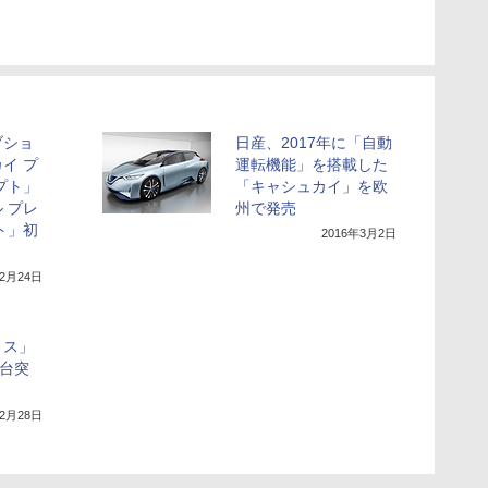
ブショ
日産、2017年に「自動
イ プ
運転機能」を搭載した
プト」
「キャシュカイ」を欧
 プレ
州で発売
ト」初
2016年3月2日
年2月24日
リス」
万台突
年2月28日