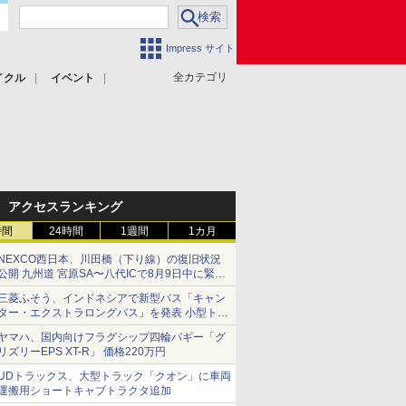
Impress サイト
全カテゴリ
イクル
イベント
アクセスランキング
時間
24時間
1週間
1カ月
NEXCO西日本、川田橋（下り線）の復旧状況
公開 九州道 宮原SA〜八代ICで8月9日中に緊急
車両を通行可能に
三菱ふそう、インドネシアで新型バス「キャン
ター・エクストラロングバス」を発表 小型トラ
ックベースの観光・旅客輸送向けバス
ヤマハ、国内向けフラグシップ四輪バギー「グ
リズリーEPS XT-R」 価格220万円
UDトラックス、大型トラック「クオン」に車両
運搬用ショートキャブトラクタ追加