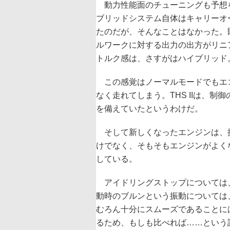
動力性能面のチューニングも予想
ブリッドシステム自体はキャリーオ
たのだが、そんなことはなかった。既
ルワークに対する出力の出方がリニ
トルク感は、さすがはハイブリッド
この感覚はノーマルモードでもエ
なく走れてしまう。THS IIは、
を備えていたというわけだ。
そして新しくなったエンジンは、
けでなく、そもそもエンジンがよく
している。
アイドリングストップについては
動時のブルンという振動については
むろん十分にスムーズであることに
るため、もしも比べれば……という