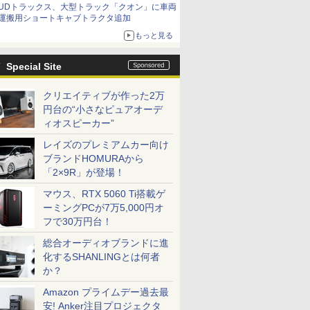
UDトラックス、大型トラック「クオン」に車両
運搬用ショートキャブトラクタ追加
もっと見る
Special Site
クリエイティブが作った2万
円台の“小さなピュアオーデ
ィオスピーカー”
レイズのプレミアムカー向け
ブランドHOMURAから
「2×9R」が登場！
マウス、RTX 5060 Ti搭載ゲ
ーミングPCが7万5,000円オ
フで30万円台！
総合オーディオブランドに進
化するSHANLINGとは何者
か？
Amazon プライムデー過去最
安! Anker注目プロジェクタ