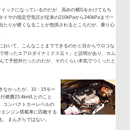
イックになっているのだが、高めの横Gをかけてもち
ヤの指定空気圧が従来の210kPaから240kPaまで一
当たりが硬くなることが危惧されるところだが、乗り心
。
において、こんなことまでできるのかと目からウロコな
1で培ったエアロダイナミクス云々」と説明があり、カム
なんて予想外だったのだが、そのくらい本気でつくったと
なかったが、10・15モー
走行燃費23.4km/Lとのこと
。コンパクトカーレベルの
ンエンジン搭載車に匹敵する
も、まんざらではない。