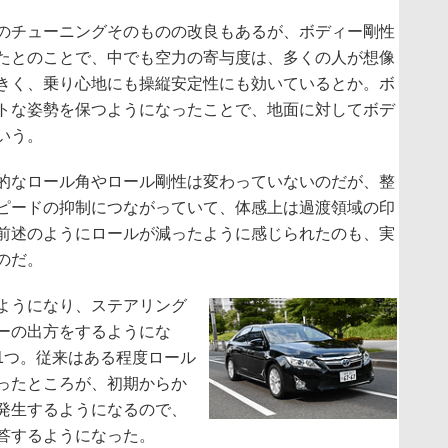
のチューニングそのものの改良もあるが、ボディー剛性
たとのことで、中でも空力の寄与度は、多くの人が想像
きく、乗り心地にも操縦安定性にも効いているとか。ボ
トな姿勢を保つようになったことで、地面に対してボデ
いう。
的なロール角やロール剛性は変わっていないのだが、整
ピードの抑制につながっていて、体感上は過渡領域の印
前述のようにロールが減ったように感じられたのも、実
のだ。
ようになり、ステアリング
ーの出方をするようにな
1つ。従来はある程度ロール
ったところが、初期からか
発生するようになるので、
答するようになった。