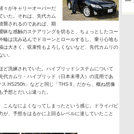
諸々がキャリーオーバーだ
ていた。それは、先代カム
踏襲されるのであれば、期
曖昧な感触のステアリングを切ると、ちょっとしたコー
外輪は沈み込んでドヨーンとロールするし、乗り心地も
幅は大きく、収束性もよろしくないなど、先代カムリの
ない。
ほど洗練されていた。ハイブリッドシステムについて
先代カムリ・ハイブリッド（日本未導入）の流用であ
 HS250h」などと同じ「THS II」だから、概ね想像
も予想とだいぶ違った。
、こんなによくなってしまったという感じ。ドライバビ
力が、予想をはるかに上回るレベルに達していたこと
。