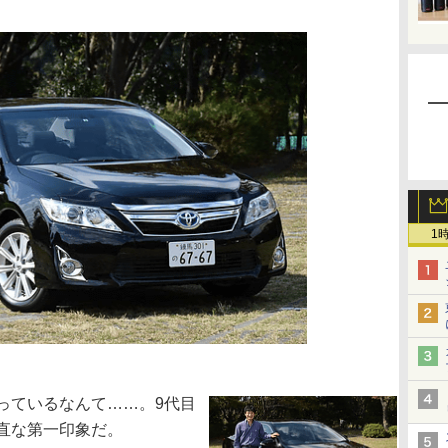
1
っているなんて……。9代目
直な第一印象だ。