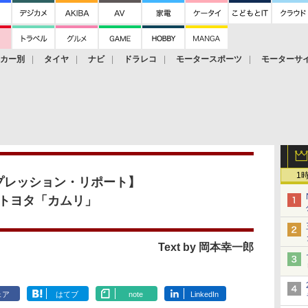
ーカー別
タイヤ
ナビ
ドラレコ
モータースポーツ
モーターサ
1
プレッション・リポート】
トヨタ「カムリ」
Text by 岡本幸一郎
ェア
はてブ
note
LinkedIn