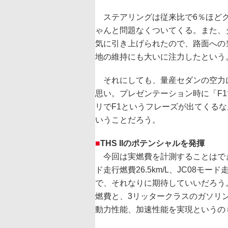
ステアリングは従来比で6％ほどク
ゃんと問題なくついてくる。また、タイ
気に引き上げられたので、路面への
地の維持にも大いに注力したという
それにしても、量産セダンの空力
思い。プレゼンテーション時に「F
リでF1というフレーズが出てくる
いうことだろう。
■
THS IIのポテンシャルを発揮
今回は実燃費を計測することはでき
ド走行燃費26.5km/L、JC08モード
で、それなりに期待していいだろう
燃費と、3リッタークラスのガソリ
動力性能、加速性能を実現というの