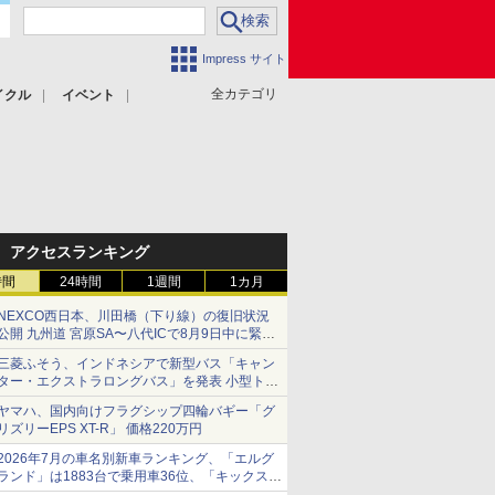
Impress サイト
全カテゴリ
イクル
イベント
アクセスランキング
時間
24時間
1週間
1カ月
NEXCO西日本、川田橋（下り線）の復旧状況
公開 九州道 宮原SA〜八代ICで8月9日中に緊急
車両を通行可能に
三菱ふそう、インドネシアで新型バス「キャン
ター・エクストラロングバス」を発表 小型トラ
ックベースの観光・旅客輸送向けバス
ヤマハ、国内向けフラグシップ四輪バギー「グ
リズリーEPS XT-R」 価格220万円
2026年7月の車名別新車ランキング、「エルグ
ランド」は1883台で乗用車36位、「キックス」
は2591台で27位に