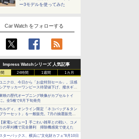
ー3モデルを使ってみた
Car Watch をフォローする
Impress Watchシリーズ 人気記事
時間
24時間
1週間
1カ月
ユニクロ、今日から「お盆特別セール」。涼感
シアサッカーワンピース待望値下げ、撥水ギア
ショーツは1990円に
東映の歴代オープニング映像がカプセルトイ
に。全5種で8月下旬発売
カルディ、オンライン限定「ネコバッグ＆タン
ブラーセット」を一般販売。7月の抽選販売の
当選無効分
【家電レビュー】手ごわい雑草との戦い、コメ
リの草刈機で完全勝利 掃除機感覚で使えた
スターバックス、横浜に“文化財カフェ”8月10日