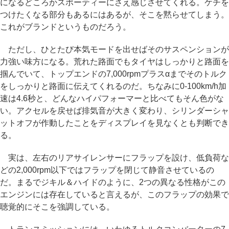
になるどころかスポーティーにさえ感じさせてくれる。ケチを
つけたくなる部分もあるにはあるが、そこを黙らせてしまう。
これがブランドというものだろう。
ただし、ひとたび本気モードを出せばそのサスペンションが
力強い味方になる。荒れた路面でもタイヤはしっかりと路面を
掴んでいて、トップエンドの7,000rpmプラスαまでそのトルク
をしっかりと路面に伝えてくれるのだ。ちなみに0-100km/h加
速は4.6秒と、どんなハイパフォーマーと比べてもそん色がな
い。アクセルを戻せば排気音が大きく変わり、シリンダーシャ
ットオフが作動したことをディスプレイを見なくとも判断でき
る。
実は、左右のリアサイレンサーにフラップを設け、低負荷な
どの2,000rpm以下ではフラップを閉じて静音させているの
だ。まるでジキル＆ハイドのように、2つの異なる性格がこの
エンジンには存在していると言えるが、このフラップの効果で
聴覚的にそこを強調している。