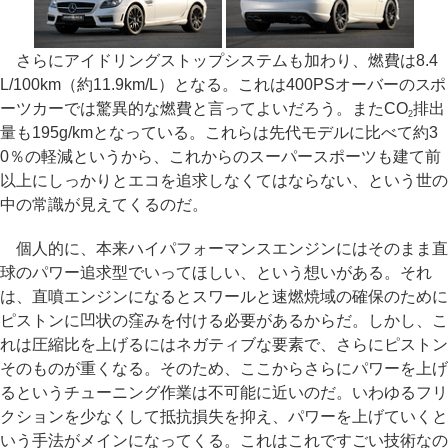
さらにアイドリングストップシステムも加わり、燃費は8.4
L/100km（約11.9km/L）となる。これは400PSオーバーのスポ
ーツカーでは驚異的な燃費と言ってよいだろう。またCO
排出
2
量も195g/kmとなっている。これらは先代モデルに比べて約3
0％の軽減というから、これからのスーパースポーツも建て前
以上にしっかりとエコを追求しなくてはならない、という世の
中の常識が見えてくるのだ。
個人的に、本来ハイパフォーマンスエンジンにはそのまま直
球のパワー追求型でいってほしい、という想いがある。それ
は、直噴エンジンになるとスワールと速燃焼域の確保のために
ピストンに凹状の窪みを付ける必要があるからだ。しかし、こ
れは圧縮比を上げるにはネガティブな要素で、さらにピストン
そのものが重くなる。そのため、ここからさらにパワーを上げ
るというチューニング作業は不可能に近いのだ。いわゆるフリ
クションを少なくして抵抗損失を抑え、パワーを上げていくと
いう手法がメインになってくる。これはこれですごい技術なの