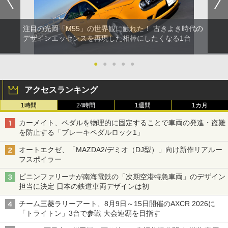
注目の光岡「M55」の世界観に触れた！ 古きよき時代の
デザインエッセンスを再現した相棒にしたくなる1台
●
●
●
●
●
アクセスランキング
1時間
24時間
1週間
1カ月
カーメイト、ペダルを物理的に固定することで車両の発進・盗難
を防止する「ブレーキペダルロック1」
オートエクゼ、「MAZDA2/デミオ（DJ型）」向け新作リアルー
フスポイラー
ピニンファリーナが南海電鉄の「次期空港特急車両」のデザイン
担当に決定 日本の鉄道車両デザインは初
チーム三菱ラリーアート、8月9日～15日開催のAXCR 2026に
「トライトン」3台で参戦 大会連覇を目指す