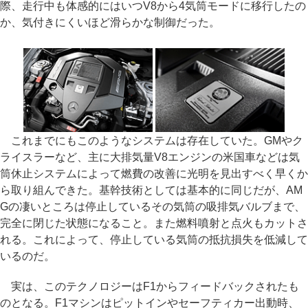
際、走行中も体感的にはいつV8から4気筒モードに移行したの
か、気付きにくいほど滑らかな制御だった。
これまでにもこのようなシステムは存在していた。GMやク
ライスラーなど、主に大排気量V8エンジンの米国車などは気
筒休止システムによって燃費の改善に光明を見出すべく早くか
ら取り組んできた。基幹技術としては基本的に同じだが、AM
Gの凄いところは停止しているその気筒の吸排気バルブまで、
完全に閉じた状態になること。また燃料噴射と点火もカットさ
れる。これによって、停止している気筒の抵抗損失を低減して
いるのだ。
実は、このテクノロジーはF1からフィードバックされたも
のとなる。F1マシンはピットインやセーフティカー出動時、