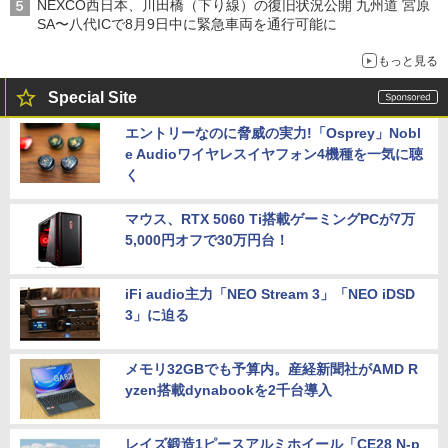
NEXCO西日本、川田橋（下り線）の復旧状況公開 九州道 宮原
SA〜八代ICで8月9日中に緊急車両を通行可能に
もっと見る
Special Site
エントリーなのに脅威の実力!「Osprey」Nobl
e Audioワイヤレスイヤフォン4機種を一気に聴
く
マウス、RTX 5060 Ti搭載ゲーミングPCが7万
5,000円オフで30万円台！
iFi audio主力「NEO Stream 3」「NEO iDSD
3」に迫る
メモリ32GBでも予算内。産経新聞社がAMD R
yzen搭載dynabookを2千台導入
レイズ鍛造1ピースアルミホイール「CE28 N-p