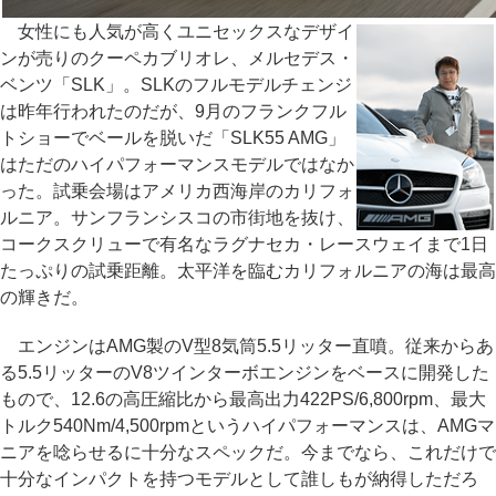
女性にも人気が高くユニセックスなデザイ
ンが売りのクーペカブリオレ、メルセデス・
ベンツ「SLK」。SLKのフルモデルチェンジ
は昨年行われたのだが、9月のフランクフル
トショーでベールを脱いだ「SLK55 AMG」
はただのハイパフォーマンスモデルではなか
った。試乗会場はアメリカ西海岸のカリフォ
ルニア。サンフランシスコの市街地を抜け、
コークスクリューで有名なラグナセカ・レースウェイまで1日
たっぷりの試乗距離。太平洋を臨むカリフォルニアの海は最高
の輝きだ。
エンジンはAMG製のV型8気筒5.5リッター直噴。従来からあ
る5.5リッターのV8ツインターボエンジンをベースに開発した
もので、12.6の高圧縮比から最高出力422PS/6,800rpm、最大
トルク540Nm/4,500rpmというハイパフォーマンスは、AMGマ
ニアを唸らせるに十分なスペックだ。今までなら、これだけで
十分なインパクトを持つモデルとして誰しもが納得しただろ