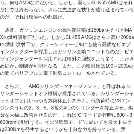
う。何せAMGなのだから。しかし、新しいSLK55 AMGはそれ
だけでは終わらない。さらに先進的な技術が盛り込まれている
のだ。それは環境への配慮だ。
通常、ガソリンエンジンの高性能直噴は150barあたりがMA
Xの燃料噴射圧だった。しかしSLK55 AMGはさらに高い200ba
rの燃料噴射圧で、クリーンディーゼルにも使う高価なピエゾ
インジェクターを採用したガソリン直噴ユニットなのだ。ピエ
ゾインジェクターを採用すれば噴射の回数をより多く、またき
め細かい制御が可能となる。また、この噴射圧は100～200bar
の間でバリアブルに電子制御コントロールされている。
さらに、「AMGシリンダーマネージメント」と呼ばれるシ
リンダーシャットオフ機構が採用されている。シリンダーシャ
ットオフとはいわゆる気筒休止システム。低負荷時にV8エン
ジンのうちの2、3、5、8番の4つのシリンダーを停止させ、燃
費を大幅に改善させるのだ。これは“C”モード走行時に800～3
600rpmで動作する。その“4気筒モード”に於いても最大トルク
は230Nmを発生するというから十分な力を持っている。実