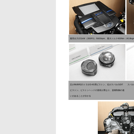
最高出力221kW（300PS）/5600rpm、最大トルク400Nm（40.8kg
左が86/BRZのトヨタD-4S用ピストン、右がスバルのDIT
スバル
ピストン。ピストンヘッドの形状が異なり、直噴制御の違
いがあることが分かる