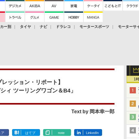
ーカー別
タイヤ
ナビ
ドラレコ
モータースポーツ
モーターサ
1
プレッション・リポート】
シィ ツーリングワゴン＆B4」
Text by 岡本幸一郎
ェア
はてブ
note
LinkedIn