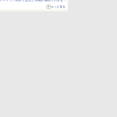
ンドイッチ/焼きそばなど16品が値段そのままで
ボリュームアップ
もっと見る