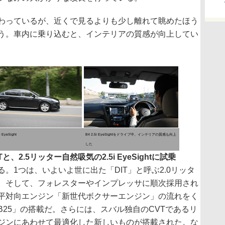
わっているが、近くで見るよりも少し離れて眺めたほう
う。車内に乗り込むと、インテリアの質感が向上してい
i EyeSight
B4 2.5i EyeSightをドライブ中。インテリアの質感も向上
した
Tと、2.5リッター自然吸気の2.5i EyeSightに試乗
1つは、いよいよ世に出た「DIT」と呼ぶ2.0リッタ
T」。そして、フォレスターやインプレッサに順次採用され
平対向エンジン「新世代ボクサーエンジン」の流れをく
FB25」の搭載だ。さらには、スバル独自のCVTであるリ
ジンにあわせて最適化した新しいものが搭載された。な