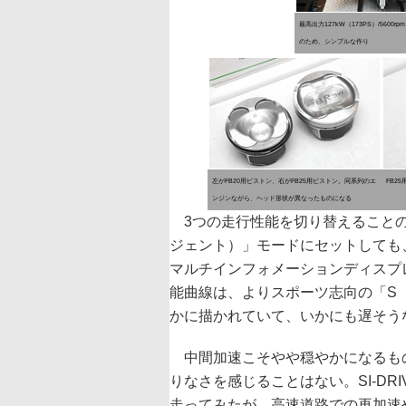
最高出力127kW（173PS）/5600r
のため、シンプルな作り
左がFB20用ピストン、右がFB25用ピストン。同系列のエ
FB2
ンジンながら、ヘッド形状が異なったものになる
3つの走行性能を切り替えることの可
ジェント）」モードにセットしても
マルチインフォメーションディスプ
能曲線は、よりスポーツ志向の「S
かに描かれていて、いかにも遅そう
中間加速こそやや穏やかになるも
りなさを感じることはない。SI-D
走ってみたが、高速道路での再加速