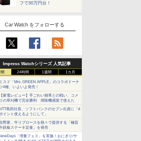
フで30万円台！
Car Watch をフォローする
Impress Watchシリーズ 人気記事
時間
24時間
1週間
1カ月
ミスド「Mrs. GREEN APPLE」のコラボドーナ
ツ4種、いよいよ発売！
【家電レビュー】手ごわい雑草との戦い、コメ
リの草刈機で完全勝利 掃除機感覚で使えた
NTT島田社長、ソフトバンクのセブン出資に「d
ポイント使えるようにして」
吉野家、牛リブロースを熱々で提供する「極旨
牛鉄板ステーキ定食」を発売
NewDays「増量フェス」を実施！おにぎり/サ