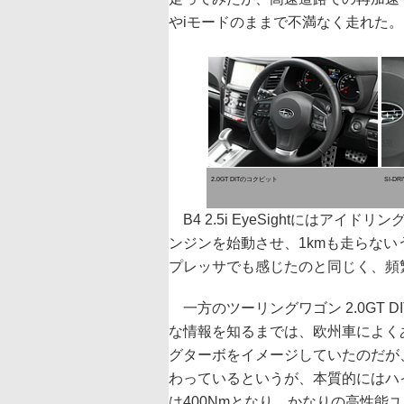
やiモードのままで不満なく走れた。
2.0GT DITのコクピット
SI-
B4 2.5i EyeSightにはア
ンジンを始動させ、1kmも走らな
プレッサでも感じたのと同じく、頻
一方のツーリングワゴン 2.0GT
な情報を知るまでは、欧州車によく
グターボをイメージしていたのだが
わっているというが、本質的にはハイ
は400Nmとなり、かなりの高性能