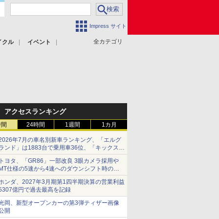
Impress サイト
全カテゴリ
イクル
イベント
アクセスランキング
時間
24時間
1週間
1カ月
2026年7月の車名別新車ランキング、「エルグ
ランド」は1883台で乗用車36位、「キックス」
は2591台で27位に
トヨタ、「GR86」一部改良 3眼カメラ採用や
MT仕様の5速から4速へのダウンシフト時の操
作性向上など
ホンダ、2027年3月期第1四半期決算の営業利益
5307億円で過去最高を記録
光岡、新型オープンカーの第3弾ティザー画像
公開