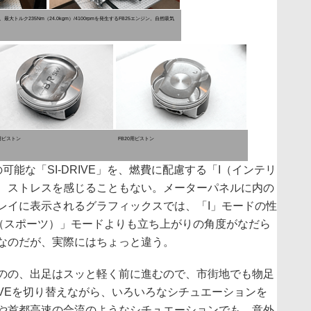
pm、最大トルク235Nm（24.0kgm）/4100rpmを発生するFB25エンジン。自然吸気
5用ピストン
FB20用ピストン
能な「SI-DRIVE」を、燃費に配慮する「I（インテリ
、ストレスを感じることもない。メーターパネルに内の
レイに表示されるグラフィックスでは、「I」モードの性
（スポーツ）」モードよりも立ち上がりの角度がなだら
なのだが、実際にはちょっと違う。
のの、出足はスッと軽く前に進むので、市街地でも物足
RIVEを切り替えながら、いろいろなシチュエーションを
や首都高速の合流のようなシチュエーションでも、意外