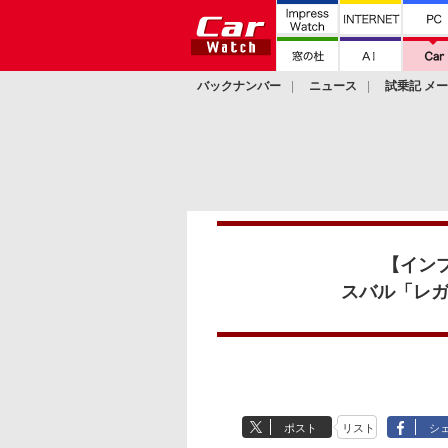
バックナンバー
ニュース
試乗記 メ
カスタム
【イン
スバル「レガ
ポスト
リスト
シ