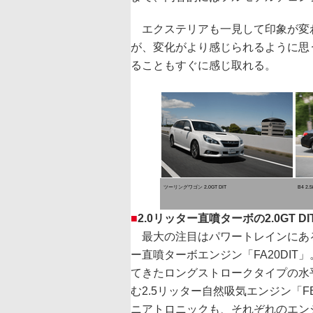
エクステリアも一見して印象が変
が、変化がより感じられるように思
ることもすぐに感じ取れる。
ツーリングワゴン 2.0GT DIT
B4 2.5
■
2.0リッター直噴ターボの2.0GT DI
最大の注目はパワートレインにある。
ー直噴ターボエンジン「FA20DI
てきたロングストロークタイプの水
む2.5リッター自然吸気エンジン「
ニアトロニックも、それぞれのエン