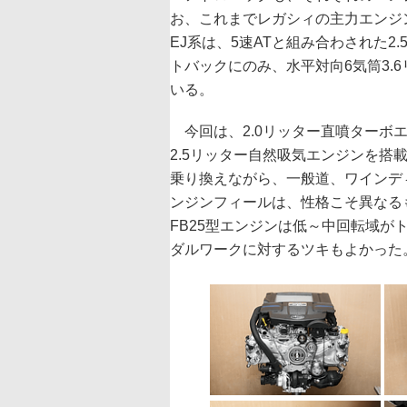
お、これまでレガシィの主力エンジ
EJ系は、5速ATと組み合わされた2
トバックにのみ、水平対向6気筒3.
いる。
今回は、2.0リッター直噴ターボエン
2.5リッター自然吸気エンジンを搭載した
乗り換えながら、一般道、ワインディ
ンジンフィールは、性格こそ異なるも
FB25型エンジンは低～中回転域
ダルワークに対するツキもよかった