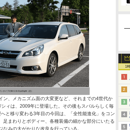
1
イプのB4 2.5i EyeSight（左）
ン、メカニズム面の大変更など、それまでの4世代か
シィは、2009年に登場した。その後もスバルらしく毎
型へと移り変わる3年目の今回は、「全性能進化」をコン
、足まわりとボディー、各種装備の細かな部分にいたる
ジなみの大がかりな改良を行っている。