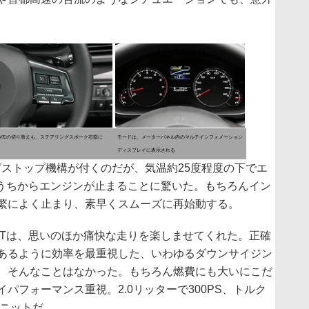
DRIVEの切り替えも、ステアリングスポーク右部に
モードは、メーターパネル内のマルチインフォメーション
ディスプレイに表示される
イドリングストップ機構が付くのだが、気温約25度程度の下でエ
いうちからエンジンが止まることに驚いた。もちろんイン
繁によく止まり、素早くスムーズに再始動する。
 DITは、思いのほか痛快な走りを楽しませてくれた。正確
あるように効率を最重視した、いわゆるダウンサイジン
、そんなことはなかった。もちろん燃費にも大いにこだ
パフォーマンス重視。2.0リッターで300PS、トルク
ユニットだ。