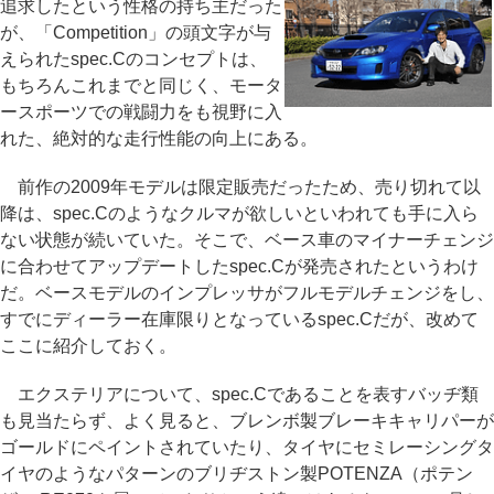
追求したという性格の持ち主だった
が、「Competition」の頭文字が与
えられたspec.Cのコンセプトは、
もちろんこれまでと同じく、モータ
ースポーツでの戦闘力をも視野に入
れた、絶対的な走行性能の向上にある。
前作の2009年モデルは限定販売だったため、売り切れて以
降は、spec.Cのようなクルマが欲しいといわれても手に入ら
ない状態が続いていた。そこで、ベース車のマイナーチェンジ
に合わせてアップデートしたspec.Cが発売されたというわけ
だ。ベースモデルのインプレッサがフルモデルチェンジをし、
すでにディーラー在庫限りとなっているspec.Cだが、改めて
ここに紹介しておく。
エクステリアについて、spec.Cであることを表すバッヂ類
も見当たらず、よく見ると、ブレンボ製ブレーキキャリパーが
ゴールドにペイントされていたり、タイヤにセミレーシングタ
イヤのようなパターンのブリヂストン製POTENZA（ポテン