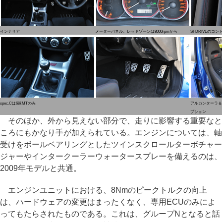
インテリア
メーターパネル。レッドゾーンは8000rpmから
SI-DRIVEのコ
spec.Cは6速MTのみ
アルカンターラ＆
プション
そのほか、外から見えない部分で、走りに影響する重要なと
ころにもかなり手が加えられている。エンジンについては、軸
受けをボールベアリングとしたツインスクロールターボチャー
ジャーやインタークーラーウォータースプレーを備えるのは、
2009年モデルと共通。
エンジンユニットにおける、8Nmのピークトルクの向上
は、ハードウェアの変更はまったくなく、専用ECUのみによ
ってもたらされたものである。これは、グループNとなると話