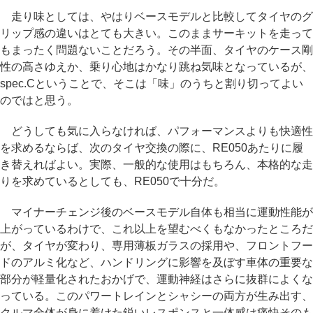
走り味としては、やはりベースモデルと比較してタイヤのグ
リップ感の違いはとても大きい。このままサーキットを走って
もまったく問題ないことだろう。その半面、タイヤのケース剛
性の高さゆえか、乗り心地はかなり跳ね気味となっているが、
spec.Cということで、そこは「味」のうちと割り切ってよい
のではと思う。
どうしても気に入らなければ、パフォーマンスよりも快適性
を求めるならば、次のタイヤ交換の際に、RE050あたりに履
き替えればよい。実際、一般的な使用はもちろん、本格的な走
りを求めているとしても、RE050で十分だ。
マイナーチェンジ後のベースモデル自体も相当に運動性能が
上がっているわけで、これ以上を望むべくもなかったところだ
が、タイヤが変わり、専用薄板ガラスの採用や、フロントフー
ドのアルミ化など、ハンドリングに影響を及ぼす車体の重要な
部分が軽量化されたおかげで、運動神経はさらに抜群によくな
っている。このパワートレインとシャシーの両方が生み出す、
クルマ全体が身に着けた鋭いレスポンスと一体感は痛快そのも