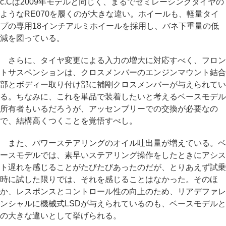
c.Cは2009年モデルと同じく、まるでセミレーシングタイヤの
ようなRE070を履くのが大きな違い。ホイールも、軽量タイ
プの専用18インチアルミホイールを採用し、バネ下重量の低
減を図っている。
さらに、タイヤ変更による入力の増大に対応すべく、フロン
トサスペンションは、クロスメンバーのエンジンマウント結合
部とボディー取り付け部に補剛クロスメンバーが与えられてい
る。ちなみに、これを単品で装着したいと考えるベースモデル
所有者もいるだろうが、アッセンブリーでの交換が必要なの
で、結構高くつくことを覚悟すべし。
また、パワーステアリングのオイル吐出量が増えている。ベ
ースモデルでは、素早いステアリング操作をしたときにアシス
ト遅れを感じることがたびたびあったのだが、とりあえず試乗
時に試した限りでは、それを感じることはなかった。そのほ
か、レスポンスとコントロール性の向上のため、リアデファレ
ンシャルに機械式LSDが与えられているのも、ベースモデルと
の大きな違いとして挙げられる。