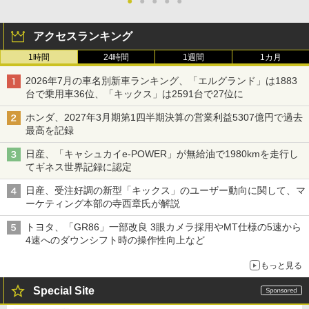
●
●
●
●
●
アクセスランキング
1時間
24時間
1週間
1カ月
2026年7月の車名別新車ランキング、「エルグランド」は1883
台で乗用車36位、「キックス」は2591台で27位に
ホンダ、2027年3月期第1四半期決算の営業利益5307億円で過去
最高を記録
日産、「キャシュカイe-POWER」が無給油で1980kmを走行し
てギネス世界記録に認定
日産、受注好調の新型「キックス」のユーザー動向に関して、マ
ーケティング本部の寺西章氏が解説
トヨタ、「GR86」一部改良 3眼カメラ採用やMT仕様の5速から
4速へのダウンシフト時の操作性向上など
もっと見る
Special Site