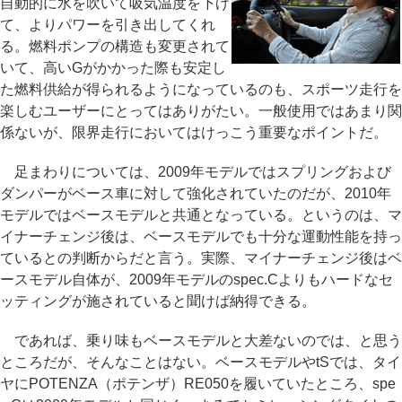
自動的に水を吹いて吸気温度を下げ
て、よりパワーを引き出してくれ
る。燃料ポンプの構造も変更されて
いて、高いGがかかった際も安定し
た燃料供給が得られるようになっているのも、スポーツ走行を
楽しむユーザーにとってはありがたい。一般使用ではあまり関
係ないが、限界走行においてはけっこう重要なポイントだ。
足まわりについては、2009年モデルではスプリングおよび
ダンパーがベース車に対して強化されていたのだが、2010年
モデルではベースモデルと共通となっている。というのは、マ
イナーチェンジ後は、ベースモデルでも十分な運動性能を持っ
ているとの判断からだと言う。実際、マイナーチェンジ後はベ
ースモデル自体が、2009年モデルのspec.Cよりもハードなセ
ッティングが施されていると聞けば納得できる。
であれば、乗り味もベースモデルと大差ないのでは、と思う
ところだが、そんなことはない。ベースモデルやtSでは、タイ
ヤにPOTENZA（ポテンザ）RE050を履いていたところ、spe