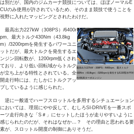
は別だが、国内のジムカーナ競技については、ほぼノーマルE
CUのみ使用が許されているため、そのまま競技で使うことを
視野に入れたマッピングとされたわけだ。
最高出力227kW（308PS）/6400r
pm、最大トルク430Nm（43.8kg
m）/3200rpmを発生するパワーユニ
ットだが、最大トルクを発生するエ
ンジン回転数が、1200rpm低くされ
ており、より低い回転域からトルク
最高出力227kW（308PS）/6400rpm、最大トルク
が立ち上がる特性とされている。全
430Nm（43.8kgm）/3200rpmを発生するEJ20型水平対
向4気筒ターボエンジン
開走行時には、たしかにトルクアッ
プしているように感じられた。
逆に一般道でハーフスロットルを多用するシチュエーション
においては、理屈にやや反して、むしろSI-DRIVEを一番スポ
ーツ走行向きな「S＃」にセットしたほうが走りやすいように
感じられたのだが、それはなぜか…？ その理由と思われる要
素が、スロットル開度の制御にありそうだ。