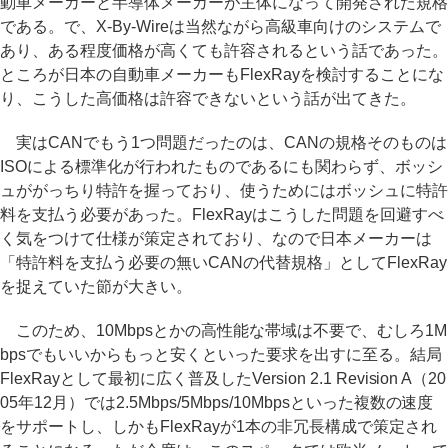
動車メーカーと半導体メーカーが主体になって開発された規格
である。で、X-By-Wireは当然ながら高級車向けのシステムで
あり、ある程度価格が高くても許容されるという話であった。
ところが日本の自動車メーカーもFlexRayを検討することにな
り、こうした高価格は許容できないという話が出てきた。
実はCANでもう1つ問題だったのは、CANの規格そのものは
ISOによる標準化が行われたものであるにも関わらず、ボッシ
ュががっちり特許を握っており、使うためにはボッシュに特許
料を支払う必要があった。FlexRayはこうした問題を回避すべ
く気をつけて仕様が策定されており、なので日本メーカーは
「特許料を支払う必要の無いCANの代替規格」としてFlexRay
を捉えていた節が大きい。
このため、10Mbpsとかの高性能な帯域は不要で、むしろ1M
bpsでもいいからもっと安くといった要求を出すに至る。結局
FlexRayとして最初に広く普及したVersion 2.1 Revision A（20
05年12月）では2.5Mbps/5Mbps/10Mbpsといった複数の速度
をサポートし、しかもFlexRayが1本の非冗長構成で策定され