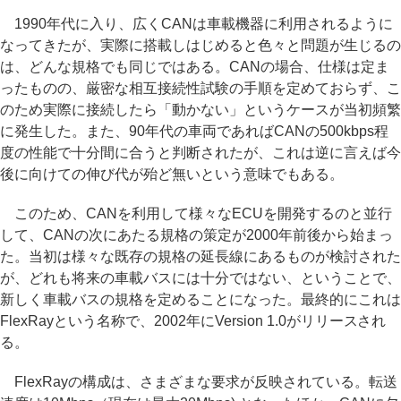
1990年代に入り、広くCANは車載機器に利用されるように
なってきたが、実際に搭載しはじめると色々と問題が生じるの
は、どんな規格でも同じではある。CANの場合、仕様は定ま
ったものの、厳密な相互接続性試験の手順を定めておらず、こ
のため実際に接続したら「動かない」というケースが当初頻繁
に発生した。また、90年代の車両であればCANの500kbps程
度の性能で十分間に合うと判断されたが、これは逆に言えば今
後に向けての伸び代が殆ど無いという意味でもある。
このため、CANを利用して様々なECUを開発するのと並行
して、CANの次にあたる規格の策定が2000年前後から始まっ
た。当初は様々な既存の規格の延長線にあるものが検討された
が、どれも将来の車載バスには十分ではない、ということで、
新しく車載バスの規格を定めることになった。最終的にこれは
FlexRayという名称で、2002年にVersion 1.0がリリースされ
る。
FlexRayの構成は、さまざまな要求が反映されている。転送