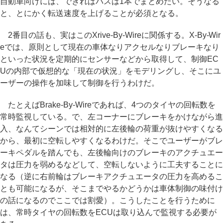
自動車向けには、できればバスは1本でまとめたい。そうなる
と、とにかく転送速度を上げることが必須となる。
2番目の話も、実はこのXrive-By-Wireに関係する。X-By-Wir
eでは、原則として現在の車体なりアクセルなりブレーキなり
といった状況を定期的にセンサーなどから取得して、制御EC
Uの内部で仮想的な「現在の状況」をモデリングし、そこにユ
ーザーの操作を加味して制御を行うわけだ。
たとえばBrake-By-Wireであれば、4つのタイヤの回転数を
常時監視している。で、左コーナーにブレーキをかけながら進
入、なんてシーンでは相対的に左後輪の荷重が抜けやすくなる
から、最初に空転しやすくなるわけだ。そこでユーザーがブレ
ーキペダルを踏んでも、左後輪向けのブレーキのアクチュエー
タは圧力を弱めるなどして、空転しないように工夫することに
なる（逆に右前輪はブレーキアクチュエータの圧力を高めるこ
とも可能になるが、そこまでやるかどうかは車体制御の味付け
の話になるのでここでは割愛）。こうしたことを行うために
は、常時タイヤの回転数をECUは取り込んで監視する必要が