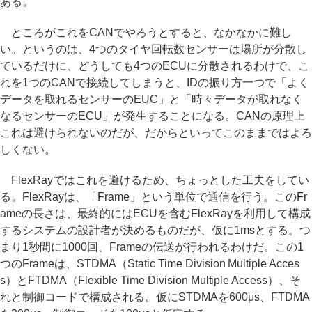
ある。
ところがこれをCANでやろうとすると、なかなかに難し
い。というのは、4つのタイヤ回転数センサーは場所が分散し
ているだけに、どうしても4つのECUに分散されるわけで、こ
れを1つのCANで接続してしまうと、IDの振り方一つで「よく
データを取れるセンサーのEUC」と「時々データが取れなく
なるセンサーのECU」が発生することになる。CANの原理上
これは避けられないのだが、だからといってこのままではよろ
しくない。
FlexRayではこれを避けるため、ちょっとした工夫をしてい
る。FlexRayは、「Frame」という単位で通信を行う。このFr
ameの長さは、最終的にはECUを含むFlexRayを利用して構成
するシステムの設計者が決めるものだが、仮に1msとする。つ
まり1秒間に1000回、Frameの伝送が行われるわけだ。この1
つのFrameは、STDMA（Static Time Division Multiple Acces
s）とFTDMA（Flexible Time Division Multiple Access）、そ
れと制御コードで構成される。仮にSTDMAを600μs、FTDMA