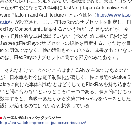
高さから採用に二の足を踏んでいる状態である。実はトヨタや
日産が中心になって2004年にJasPar（Japan Automotive Soft
ware Platform and Architecture）という団体（
https://www.jasp
ar.jp/
）が設立され、ここでFlexRayのサブセットを制定し、Fl
exRay Consortiumに提案するという話だった筈なのだが、今
もって具体的な成果は出ていない（念のために書いておけば、
JasperはFlexRayのサブセットの規格を策定することだけが目
的の団体ではなく、他の活動もやっている。成果が出ていない
のは、FlexRayのサブセットに関する部分のみである）。
そんなわけで、今のところはまだCANが主体ではあるのだ
が、日本車も昨今は電子制御化が著しく、特に最近のActive S
aferyに向けた車体制御などはどうしてもFlexRayを持ち込まな
いと間に合わないというところに来つつある。個人的にはもう
数年すると、高級車あたりから次第にFlexRayをベースとした
設計が始まるのではないかと想像している。
■
カーエレWatch バックナンバー
http://car.watch.impress.co.jp/docs/series/cew/