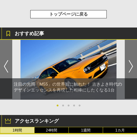
トップページに戻る
おすすめ記事
注目の光岡「M55」の世界観に触れた！ 古きよき時代の
デザインエッセンスを再現した相棒にしたくなる1台
●
●
●
●
●
アクセスランキング
1時間
24時間
1週間
1カ月