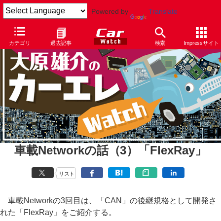
Powered by
Translate
カテゴリ
過去記事
検索
Impressサイト
車載Networkの話（3）「FlexRay」
リスト
車載Networkの3回目は、「CAN」の後継規格として開発さ
れた「FlexRay」をご紹介する。