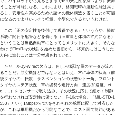
で、パイロットから見るとまるで正の安定性を持つように振舞
うことが可能になる。これにより、格闘戦時の運動性能は高ま
るし、安定性を高めるための諸々の機体構造を省くことが可能
になるのでよりいっそう軽量、小型化できるというわけだ。
この「正の安定性を後付けで獲得できる」という点や、操縦
系統に関わる配管などを省ける（＝重量と体積の節約になる）
ということは当然自動車にとってもメリットは大きく、そんな
わけでFlexRayの検討を始めた当初から、将来的にはこうした
方向に進むことは十分考慮されていた。
ただ、X-By-Wireの欠点は、何しろ猛烈な量のデータが流れ
ることだ。航空機ほどではないとはいえ、常に車体の状況（前
後タイヤの回転数、サスペンションの状態やトー角、フロント
タイヤのステア状況、車の姿勢や進行方向、速度/加速度、et
c……）をセンサーで取り込み、その状況に応じて細かく制御
を行わなければ安定性は保てない。F-16の場合、「MIL-STD-1
553」という1Mbpsのバスをそれぞれの舵面に配して対応した
が、これは軍用機だから可能なことで、コスト面で制約がある