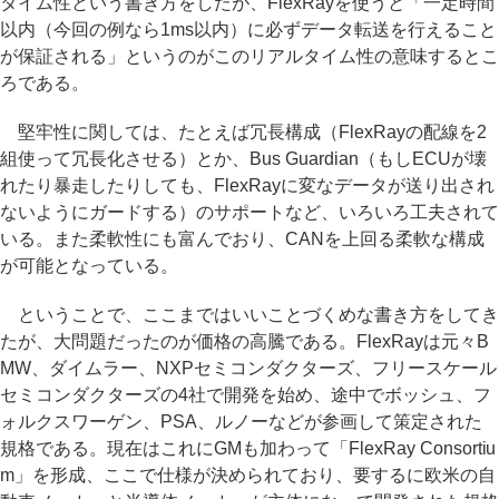
タイム性という書き方をしたが、FlexRayを使うと「一定時間
以内（今回の例なら1ms以内）に必ずデータ転送を行えること
が保証される」というのがこのリアルタイム性の意味するとこ
ろである。
堅牢性に関しては、たとえば冗長構成（FlexRayの配線を2
組使って冗長化させる）とか、Bus Guardian（もしECUが壊
れたり暴走したりしても、FlexRayに変なデータが送り出され
ないようにガードする）のサポートなど、いろいろ工夫されて
いる。また柔軟性にも富んでおり、CANを上回る柔軟な構成
が可能となっている。
ということで、ここまではいいことづくめな書き方をしてき
たが、大問題だったのが価格の高騰である。FlexRayは元々B
MW、ダイムラー、NXPセミコンダクターズ、フリースケール
セミコンダクターズの4社で開発を始め、途中でボッシュ、フ
ォルクスワーゲン、PSA、ルノーなどが参画して策定された
規格である。現在はこれにGMも加わって「FlexRay Consortiu
m」を形成、ここで仕様が決められており、要するに欧米の自