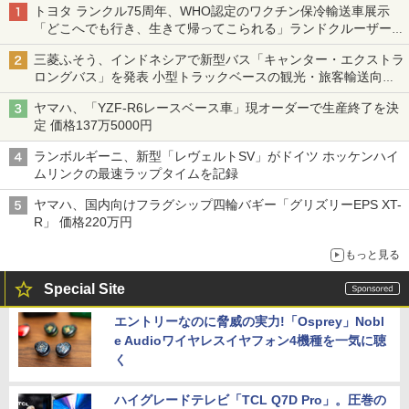
トヨタ ランクル75周年、WHO認定のワクチン保冷輸送車展示
「どこへでも行き、生きて帰ってこられる」ランドクルーザーで
命をつなぐ
三菱ふそう、インドネシアで新型バス「キャンター・エクストラ
ロングバス」を発表 小型トラックベースの観光・旅客輸送向け
バス
ヤマハ、「YZF-R6レースベース車」現オーダーで生産終了を決
定 価格137万5000円
ランボルギーニ、新型「レヴェルトSV」がドイツ ホッケンハイ
ムリンクの最速ラップタイムを記録
ヤマハ、国内向けフラグシップ四輪バギー「グリズリーEPS XT-
R」 価格220万円
もっと見る
Special Site
エントリーなのに脅威の実力!「Osprey」Nobl
e Audioワイヤレスイヤフォン4機種を一気に聴
く
ハイグレードテレビ「TCL Q7D Pro」。圧巻の