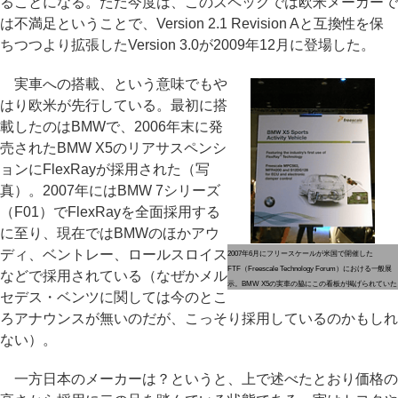
ることになる。ただ今度は、このスペックでは欧米メーカーで
は不満足ということで、Version 2.1 Revision Aと互換性を保
ちつつより拡張したVersion 3.0が2009年12月に登場した。
実車への搭載、という意味でもや
はり欧米が先行している。最初に搭
載したのはBMWで、2006年末に発
売されたBMW X5のリアサスペンシ
ョンにFlexRayが採用された（写
真）。2007年にはBMW 7シリーズ
（F01）でFlexRayを全面採用する
に至り、現在ではBMWのほかアウ
ディ、ベントレー、ロールスロイス
2007年6月にフリースケールが米国で開催した
FTF（Freescale Technology Forum）における一般展
などで採用されている（なぜかメル
示。BMW X5の実車の脇にこの看板が掲げられていた
セデス・ベンツに関しては今のとこ
ろアナウンスが無いのだが、こっそり採用しているのかもしれ
ない）。
一方日本のメーカーは？というと、上で述べたとおり価格の