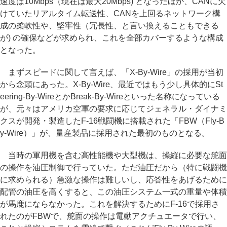
速度は10Mbps（現在は最大20Mbps) となったほか、CANに欠
けていたリアルタイム転送性、CANを上回るネットワーク構
成の柔軟性や、堅牢性（冗長性、と言い換えることもできる
が) の確保などが求められ、これを全部カバーするような構成
となった。
まずスピードに関して言えば、「X-By-Wire」の採用が当初
から念頭にあった。X-By-Wire、最近ではもう少し具体的にSt
eering-By-WireとかBreak-By-Wireといった名称になっている
が、元々はアメリカ空軍の要求に応じてジェネラル・ダイナミ
クスが開発・製造したF-16戦闘機に搭載された「FBW（Fly-B
y-Wire）」が、量産製品に採用された最初のものとなる。
当時の軍用機を含む高性能機や大型機は、操縦に必要な舵面
の操作を油圧制御で行っていた。ただ油圧だから（特に戦闘機
に求められる）急激な操作は難しいし、応答性をあげるために
配管の油圧を高くすると、この油圧システム一式の重量や体積
が馬鹿にならなかった。これを解決するためにF-16で採用さ
れたのがFBWで、舵面の操作は電動アクチュエータで行い、