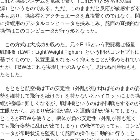
これと操縦システムを電線で繋ぐ（これがFly-By-Wireの語
源）というものである。ただ、このままだと反応が敏感すぎる
事もあり、操縦桿とアクチュエータを直接繋ぐのではなく、間
に操縦用のデジタルコンピュータを挟みこみ、舵面の直接的な
操作はこのコンピュータが行う形となった。
この方式は大成功を収めた。元々F-16という戦闘機は軽量
戦闘機（LWF：Light Weight Fighter）という開発コンセプトに
基づくもので、装置重量をなるべく抑えることが求められてい
たが、FBWはこれを実現したのみならず、思わぬ副産物もも
たらした。
もともと航空機は正の安定性（外乱が無ければそのままの姿
勢を維持して飛行を続ける）を持たないとパイロットによる操
縦が極端に難しくなるが、戦闘機というのは格闘戦をするのが
主眼だから、あまり安定性が高いと運動性能が落ちてしまう。
ところがFBWを使うと、機体が負の安定性（外乱が何も無く
ても飛行姿勢に乱れが出てしまう）の機体であっても、コンピ
ュータが常時状況を監視して舵面の操作を自動的に行うこと