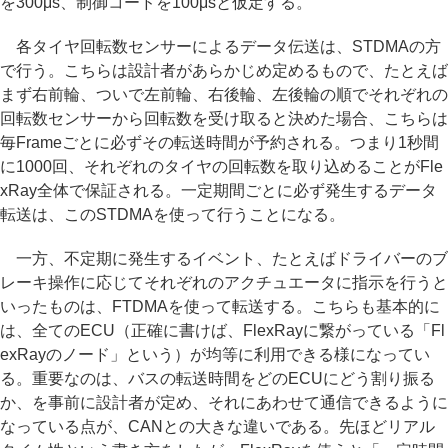
を300μs、制御コードを100μsと仮定する。
各タイヤ回転数センサーによるデータ伝送は、STDMAの方
で行う。こちらは設計者があらかじめ定めるもので、たとえば
まず右前輪、ついで左前輪、右後輪、左後輪の順でそれぞれの
回転数センサーから回転数を受け取ると決めた場合、こちらは
毎Frameごとに必ずその転送時間が予約される。つまり1秒間
に1000回、それぞれのタイヤの回転数を取り込めることがFle
xRay全体で保証される。一定期間ごとに必ず発生するデータ
転送は、このSTDMAを使って行うことになる。
一方、不定期に発生するイベント、たとえばドライバーのブ
レーキ操作に応じてそれぞれのアクチュエータに指示を行うと
いったものは、FTDMAを使って転送する。こちらも基本的に
は、全てのECU（正確に書けば、FlexRayに繋がっている「Fl
exRayのノード」という）が均等に利用できる様になってい
る。重要なのは、バスの転送時間をどのECUにどう割り振る
か、を事前に設計者が定め、それにあわせて通信できるように
なっている点が、CANとの大きな違いである。先ほどリアル