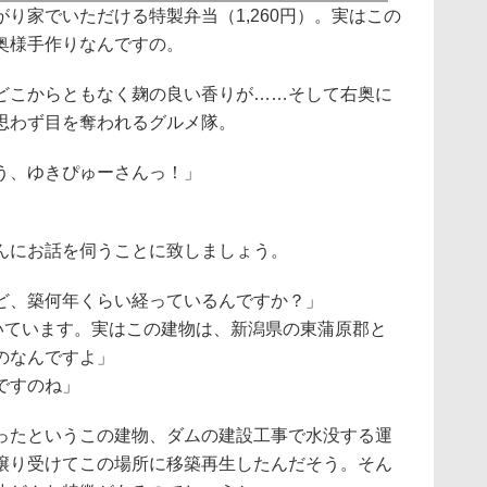
家でいただける特製弁当（1,260円）。実はこの
奥様手作りなんですの。
こからともなく麹の良い香りが……そして右奥に
思わず目を奪われるグルメ隊。
う、ゆきぴゅーさんっ！」
んにお話を伺うことに致しましょう。
ど、築何年くらい経っているんですか？」
聞いています。実はこの建物は、新潟県の東蒲原郡と
のなんですよ」
ですのね」
たというこの建物、ダムの建設工事で水没する運
譲り受けてこの場所に移築再生したんだそう。そん