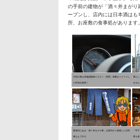
の手前の建物が「酒々井まがり
ープンし、店内には日本酒はも
所、お座敷の食事処があります
今回の車は未確認動物イエティ（雪男）捜索をイメージし
果たし
た特別仕様車！
ません
敷地内にある「酒々井まがり家」は新潟から移築した古民
「甲子
家なんですの
茶も楽