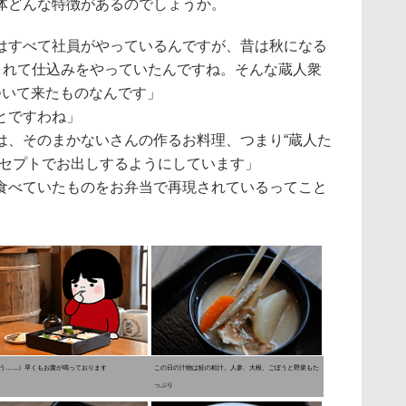
体どんな特徴があるのでしょうか。
はすべて社員がやっているんですが、昔は秋になる
てくれて仕込みをやっていたんですね。そんな蔵人衆
ついて来たものなんです」
とですわね」
は、そのまかないさんの作るお料理、つまり“蔵人た
ンセプトでお出しするようにしています」
食べていたものをお弁当で再現されているってこと
う……）早くもお腹が鳴っております
この日の汁物は鮭の粕汁。人参、大根、ごぼうと野菜もた
っぷり