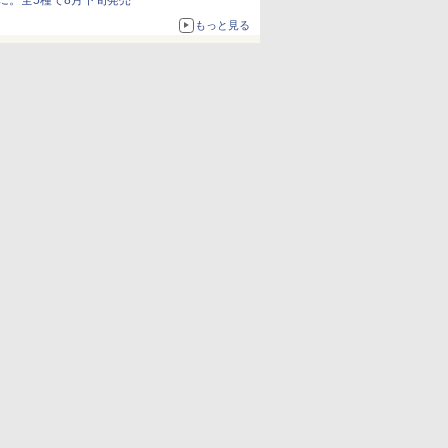
に。全5種で8月下旬発売
もっと見る