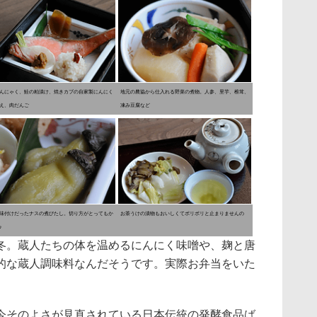
んにゃく、鮭の粕漬け、焼きカブの自家製にんにく
地元の農協から仕入れる野菜の煮物。人参、里芋、椎茸、
え、肉だんご
凍み豆腐など
味付けだったナスの煮びたし。切り方がとってもか
お茶うけの漬物もおいしくてポリポリと止まりませんの
♪
。蔵人たちの体を温めるにんにく味噌や、麹と唐
的な蔵人調味料なんだそうです。実際お弁当をいた
今そのよさが見直されている日本伝統の発酵食品ば