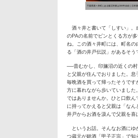
千葉県酒々井町にある飯沼本家は300年余続く日本
酒々井と書いて「しすい」。
のPAの名前でピンとくる方が
ね。この酒々井町には、町名の
る「酒の井戸伝説」があるそう
──昔むかし、印旛沼の近くの
と父親が住んでおりました。息
毎晩酒を買って帰ったそうです
方に暮れながら歩いていました
ではありませんか。ひと口飲ん
に持ってかえると父親は「なん
井戸からお酒を汲んで父親を喜
というお話。そんなお酒にゆか
つ蔵元が銘酒「甲子正宗」で知