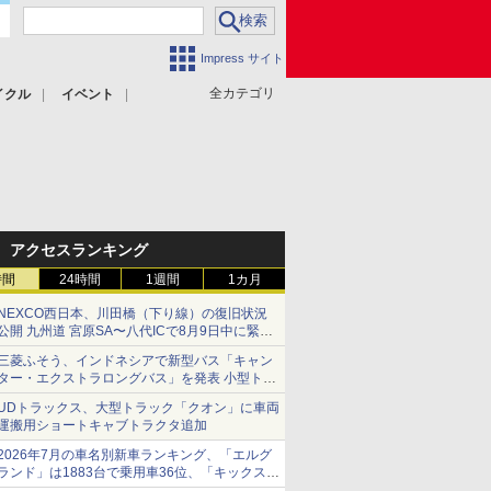
Impress サイト
全カテゴリ
イクル
イベント
アクセスランキング
時間
24時間
1週間
1カ月
NEXCO西日本、川田橋（下り線）の復旧状況
公開 九州道 宮原SA〜八代ICで8月9日中に緊急
車両を通行可能に
三菱ふそう、インドネシアで新型バス「キャン
ター・エクストラロングバス」を発表 小型トラ
ックベースの観光・旅客輸送向けバス
UDトラックス、大型トラック「クオン」に車両
運搬用ショートキャブトラクタ追加
2026年7月の車名別新車ランキング、「エルグ
ランド」は1883台で乗用車36位、「キックス」
は2591台で27位に