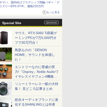
ヤマハ、国内向けフラグシップ四輪バギー「グ
リズリーEPS XT-R」 価格220万円
もっと見る
Special Site
マウス、RTX 5060 Ti搭載ゲ
ーミングPCが7万5,000円オ
フで30万円台！
鳥肌ものの「DENON
HOME」サウンドを体感し
た！
エントリーなのに脅威の実
力!「Osprey」Noble Audioワ
イヤレスイヤフォン4機種を
一気に聴く
ソニーミラーレス一眼の大特
集！ 見どころ記事まとめ
総合オーディオブランドに進
化するSHANLINGとは何者