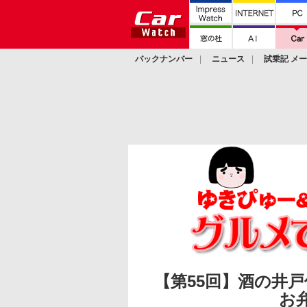
バックナンバー
ニュース
試乗記 メ
カスタム
【第55回】酒の井
お