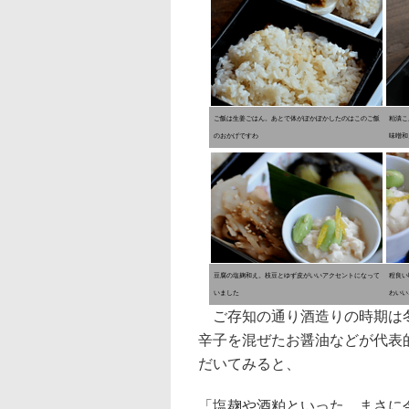
ご飯は生姜ごはん。あとで体がぽかぽかしたのはこのご飯
粕漬こ
のおかげですわ
味噌和
豆腐の塩麹和え。枝豆とゆず皮がいいアクセントになって
程良い
いました
わいい
ご存知の通り酒造りの時期は冬
辛子を混ぜたお醤油などが代表
だいてみると、
「塩麹や酒粕といった、まさに