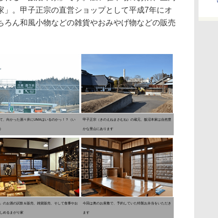
家」。甲子正宗の直営ショップとして平成7年にオ
ちろん和風小物などの雑貨やおみやげ物などの販売
。
て、向かった酒々井にUMAはいるのかっ！？（い
甲子正宗（きのえねまさむね）の蔵元、飯沼本家は自然豊
）
かな里山にあります
」のお酒の試飲＆販売、雑貨販売、そして食事やお
今回は奥のお座敷で、予約していた特製お弁当をいただき
しめるまがり家
ます