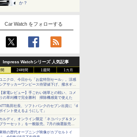
か？
Car Watch をフォローする
Impress Watchシリーズ 人気記事
時間
24時間
1週間
1カ月
ユニクロ、今日から「お盆特別セール」。涼感
シアサッカーワンピース待望値下げ、撥水ギア
ショーツは1990円に
【家電レビュー】手ごわい雑草との戦い、コメ
リの草刈機で完全勝利 掃除機感覚で使えた
NTT島田社長、ソフトバンクのセブン出資に「d
ポイント使えるようにして」
カルディ、オンライン限定「ネコバッグ＆タン
ブラーセット」を一般販売。7月の抽選販売の
当選無効分
東映の歴代オープニング映像がカプセルトイ