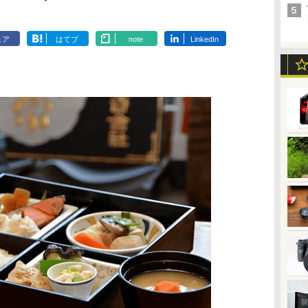
ェア
はてブ
note
LinkedIn