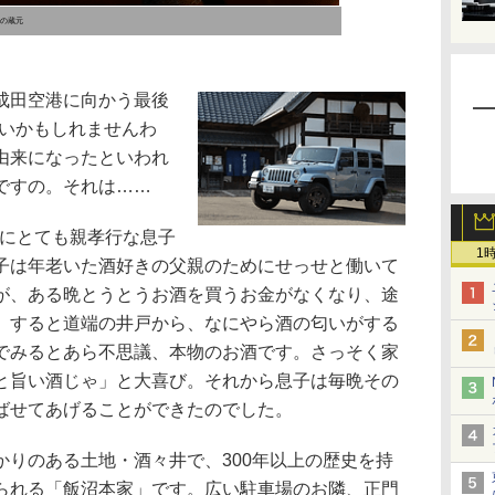
酒の蔵元
成田空港に向かう最後
多いかもしれませんわ
由来になったといわれ
ですの。それは……
村にとても親孝行な息子
1
子は年老いた酒好きの父親のためにせっせと働いて
が、ある晩とうとうお酒を買うお金がなくなり、途
。すると道端の井戸から、なにやら酒の匂いがする
でみるとあら不思議、本物のお酒です。さっそく家
と旨い酒じゃ」と大喜び。それから息子は毎晩その
ばせてあげることができたのでした。
りのある土地・酒々井で、300年以上の歴史を持
られる「飯沼本家」です。広い駐車場のお隣、正門