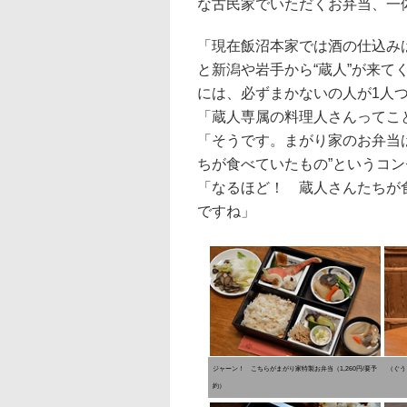
な古民家でいただくお弁当、一
「現在飯沼本家では酒の仕込み
と新潟や岩手から“蔵人”が来
には、必ずまかないの人が1人
「蔵人専属の料理人さんってこ
「そうです。まがり家のお弁当
ちが食べていたもの”というコ
「なるほど！ 蔵人さんたちが
ですね」
ジャーン！ こちらがまがり家特製お弁当（1,260円/要予
（ぐう
約）