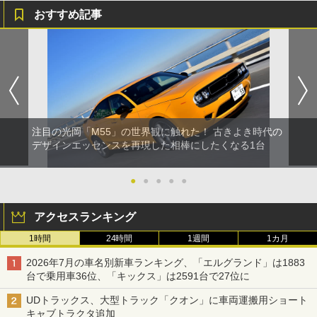
おすすめ記事
注目の光岡「M55」の世界観に触れた！ 古きよき時代の
デザインエッセンスを再現した相棒にしたくなる1台
●
●
●
●
●
アクセスランキング
1時間
24時間
1週間
1カ月
2026年7月の車名別新車ランキング、「エルグランド」は1883
台で乗用車36位、「キックス」は2591台で27位に
UDトラックス、大型トラック「クオン」に車両運搬用ショート
キャブトラクタ追加