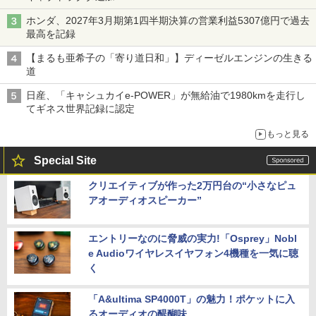
ホンダ、2027年3月期第1四半期決算の営業利益5307億円で過去
最高を記録
【まるも亜希子の「寄り道日和」】ディーゼルエンジンの生きる
道
日産、「キャシュカイe-POWER」が無給油で1980kmを走行し
てギネス世界記録に認定
もっと見る
Special Site
クリエイティブが作った2万円台の“小さなピュ
アオーディオスピーカー”
エントリーなのに脅威の実力!「Osprey」Nobl
e Audioワイヤレスイヤフォン4機種を一気に聴
く
「A&ultima SP4000T」の魅力！ポケットに入
るオーディオの醍醐味