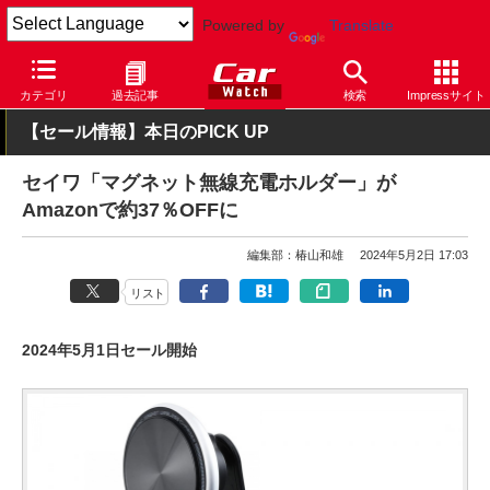
Powered by
Translate
Car Watch
カスタム
カー用品
カテゴリ
過去記事
検索
Impressサイト
【セール情報】本日のPICK UP
セイワ「マグネット無線充電ホルダー」が
Amazonで約37％OFFに
編集部：椿山和雄
2024年5月2日 17:03
リスト
2024年5月1日セール開始