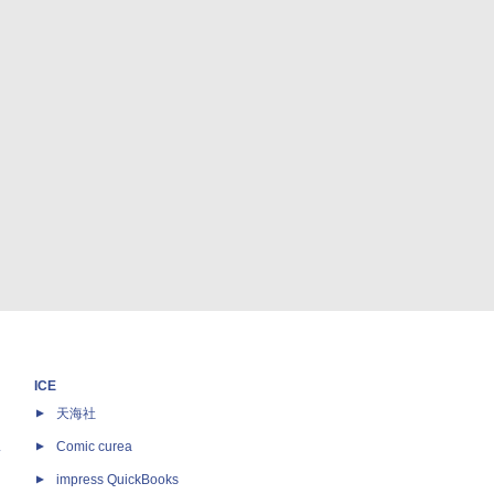
ICE
天海社
ス
Comic curea
impress QuickBooks