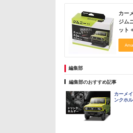
カーメ
ジムニ
ット +
編集部
編集部のおすすめ記事
カーメイ
ンクホル