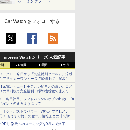
ゲーミングノート」
Car Watch をフォローする
Impress Watchシリーズ 人気記事
時間
24時間
1週間
1カ月
ユニクロ、今日から「お盆特別セール」。涼感
シアサッカーワンピース待望値下げ、撥水ギア
ショーツは1990円に
【家電レビュー】手ごわい雑草との戦い、コメ
リの草刈機で完全勝利 掃除機感覚で使えた
NTT島田社長、ソフトバンクのセブン出資に「d
ポイント使えるようにして」
「オクトパストラベラー」70%オフで1,643
円！ もうすぐ終了のセール情報まとめ【8月8日
更新】
KDDI、楽天へのローミングを9月末で終了
ニンテンドーeショップでは「大神 絶景版」が