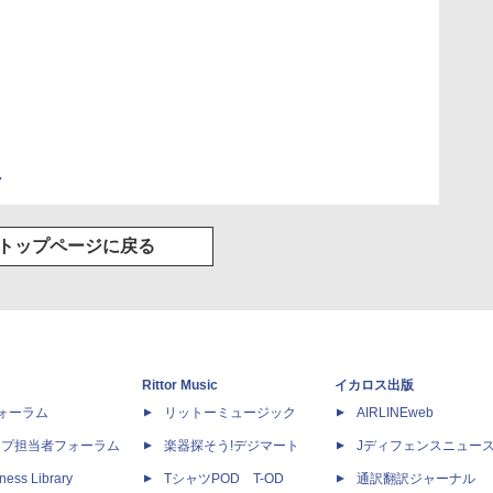
7
トップページに戻る
Rittor Music
イカロス出版
dフォーラム
リットーミュージック
AIRLINEweb
ップ担当者フォーラム
楽器探そう!デジマート
Jディフェンスニュー
ness Library
TシャツPOD T-OD
通訳翻訳ジャーナル