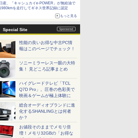
日産、「キャシュカイe-POWER」が無給油で
1980kmを走行してギネス世界記録に認定
もっと見る
Special Site
性能の良いお得な中古PC情
報はこのページでチェック！
ソニーミラーレス一眼の大特
集！ 見どころ記事まとめ
ハイグレードテレビ「TCL
Q7D Pro」。圧巻の色彩美で
映画＆ゲームが極上体験に
総合オーディオブランドに進
化するSHANLINGとは何者
か？
お値段そのままでメモリ倍
増！メモリ32GBの「お得な