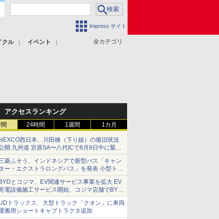
Impress サイト
全カテゴリ
イクル
イベント
アクセスランキング
時間
24時間
1週間
1カ月
NEXCO西日本、川田橋（下り線）の復旧状況
公開 九州道 宮原SA〜八代ICで8月9日中に緊急
車両を通行可能に
三菱ふそう、インドネシアで新型バス「キャン
ター・エクストラロングバス」を発表 小型トラ
ックベースの観光・旅客輸送向けバス
BYDとコジマ、EV関連サービス事業を拡大 EV
充電設備施工サービス開始、コジマ店舗でBYD
車の展示・試乗イベントを強化
UDトラックス、大型トラック「クオン」に車両
運搬用ショートキャブトラクタ追加