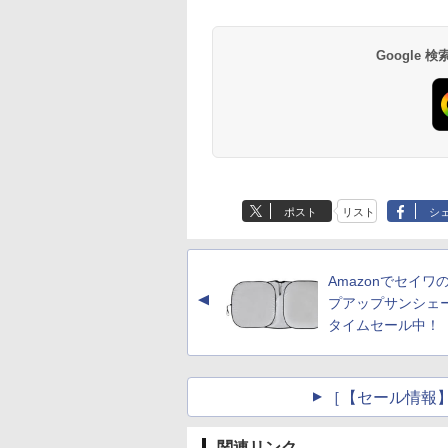
Google
ポスト
リスト
シ
Amazonでセイワ
▲
プアップサンシェ
タイムセール中！
［【セール情報】
関連リンク