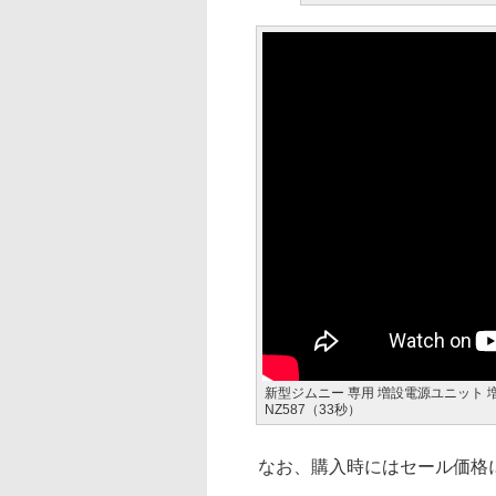
新型ジムニー 専用 増設電源ユニット 増設
NZ587（33秒）
なお、購入時にはセール価格に