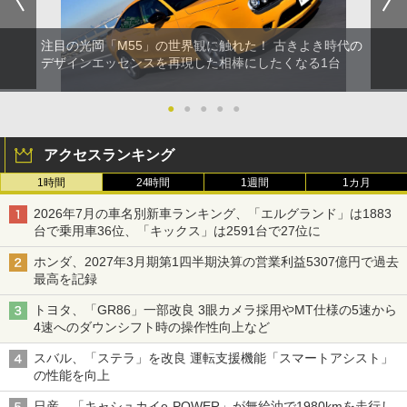
注目の光岡「M55」の世界観に触れた！ 古きよき時代の
デザインエッセンスを再現した相棒にしたくなる1台
●
●
●
●
●
アクセスランキング
1時間
24時間
1週間
1カ月
2026年7月の車名別新車ランキング、「エルグランド」は1883
台で乗用車36位、「キックス」は2591台で27位に
ホンダ、2027年3月期第1四半期決算の営業利益5307億円で過去
最高を記録
トヨタ、「GR86」一部改良 3眼カメラ採用やMT仕様の5速から
4速へのダウンシフト時の操作性向上など
スバル、「ステラ」を改良 運転支援機能「スマートアシスト」
の性能を向上
日産、「キャシュカイe-POWER」が無給油で1980kmを走行し