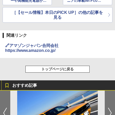
ーや高機能充電器がA
ニアの車載Wi-Fiルー
mazonでタイムセール
ターがAmazonスマイ
中
ルセールに登場
［【セール情報】本日のPICK UP］の他の記事を
見る
関連リンク
🔗アマゾンジャパン合同会社
https://www.amazon.co.jp/
トップページに戻る
おすすめ記事