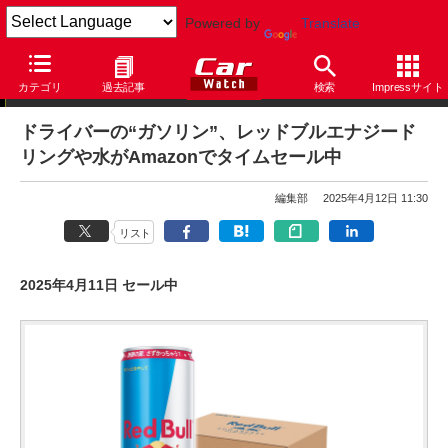
Powered by
Translate
【セール情報】本日のPICK UP
カテゴリ
過去記事
検索
Impressサイト
ドライバーの“ガソリン”、レッドブルエナジード
リングや水がAmazonでタイムセール中
編集部
2025年4月12日 11:30
リスト
2025年4月11日 セール中