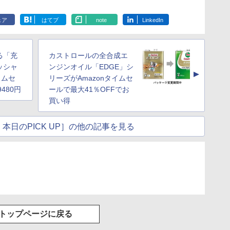
ェア
はてブ
note
LinkedIn
る「充
カストロールの全合成エ
ッシャ
ンジンオイル「EDGE」シ
▲
イムセ
リーズがAmazonタイムセ
480円
ールで最大41％OFFでお
買い得
本日のPICK UP］の他の記事を見る
トップページに戻る