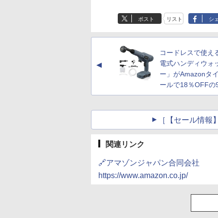
ポスト
リスト
シ
コードレスで使え
電式ハンディウォ
▲
ー」がAmazonタ
ールで18％OFFの9
［【セール情報】
関連リンク
🔗アマゾンジャパン合同会社
https://www.amazon.co.jp/