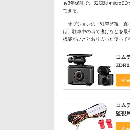
も3年保証で、32GBのmicr
できる。
オプションの「駐車監視・直接配
ば、駐車中の当て逃げなどを最
機能がひととおり入った使って
コム
ZDR0
コム
監視用