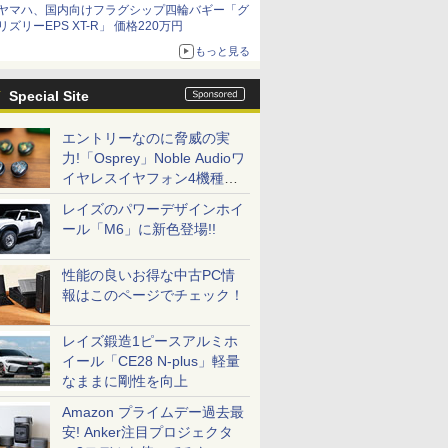
ヤマハ、国内向けフラグシップ四輪バギー「グ
リズリーEPS XT-R」 価格220万円
もっと見る
Special Site
エントリーなのに脅威の実
力!「Osprey」Noble Audioワ
イヤレスイヤフォン4機種を
一気に聴く
レイズのパワーデザインホイ
ール「M6」に新色登場!!
性能の良いお得な中古PC情
報はこのページでチェック！
レイズ鍛造1ピースアルミホ
イール「CE28 N-plus」軽量
なままに剛性を向上
Amazon プライムデー過去最
安! Anker注目プロジェクタ