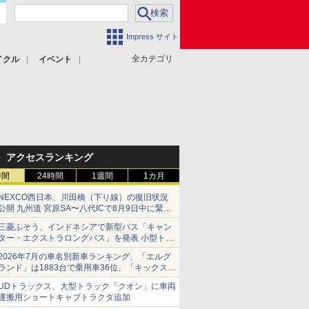
Impress サイト
全カテゴリ
イクル
イベント
アクセスランキング
時間
24時間
1週間
1カ月
NEXCO西日本、川田橋（下り線）の復旧状況
公開 九州道 宮原SA〜八代ICで8月9日中に緊急
車両を通行可能に
三菱ふそう、インドネシアで新型バス「キャン
ター・エクストラロングバス」を発表 小型トラ
ックベースの観光・旅客輸送向けバス
2026年7月の車名別新車ランキング、「エルグ
ランド」は1883台で乗用車36位、「キックス」
は2591台で27位に
UDトラックス、大型トラック「クオン」に車両
運搬用ショートキャブトラクタ追加