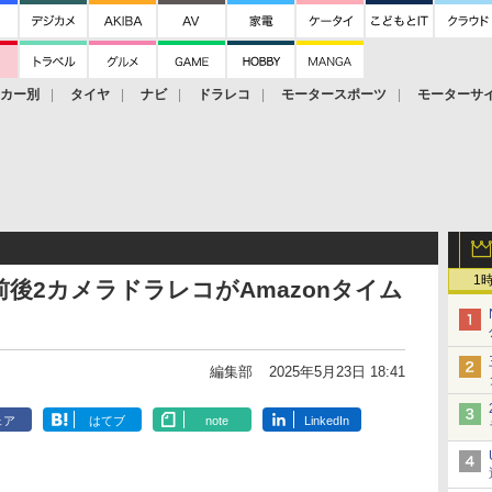
ーカー別
タイヤ
ナビ
ドラレコ
モータースポーツ
モーターサ
1
前後2カメラドラレコがAmazonタイム
ら
編集部
2025年5月23日 18:41
ェア
はてブ
note
LinkedIn