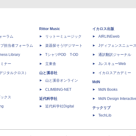
Rittor Music
イカロス出版
dフォーラム
リットーミュージック
AIRLINEweb
ップ担当者フォーラム
楽器探そう!デジマート
Jディフェンスニュー
ness Library
TシャツPOD T-OD
通訳翻訳ジャーナル
セミナー
立東舎
JレスキューWeb
 X（デジタルクロス）
山と溪谷社
イカロスアカデミー
山と溪谷オンライン
MdN
CLIMBING-NET
MdN Books
ブックス
近代科学社
MdN Design Interactiv
ing
近代科学社Digital
テックリブ
TechLib