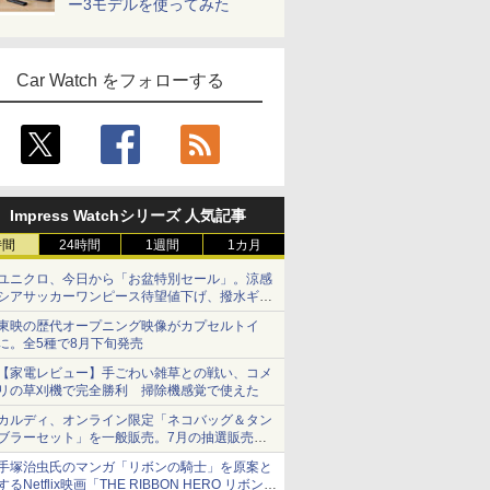
ー3モデルを使ってみた
Car Watch をフォローする
Impress Watchシリーズ 人気記事
時間
24時間
1週間
1カ月
ユニクロ、今日から「お盆特別セール」。涼感
シアサッカーワンピース待望値下げ、撥水ギア
ショーツは1990円に
東映の歴代オープニング映像がカプセルトイ
に。全5種で8月下旬発売
【家電レビュー】手ごわい雑草との戦い、コメ
リの草刈機で完全勝利 掃除機感覚で使えた
カルディ、オンライン限定「ネコバッグ＆タン
ブラーセット」を一般販売。7月の抽選販売の
当選無効分
手塚治虫氏のマンガ「リボンの騎士」を原案と
するNetflix映画「THE RIBBON HERO リボンヒ