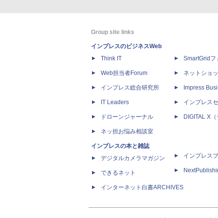
Group site links
インプレスのビジネスWeb
Think IT
SmartGri
Web担当者Forum
ネットショ
インプレス総合研究所
Impress Busi
IT Leaders
インプレス
ドローンジャーナル
DIGITAL
ネッ担お悩み相談室
インプレスの本と雑誌
インプレス
デジタルカメラマガジン
NextPublish
できるネット
インターネット白書ARCHIVES