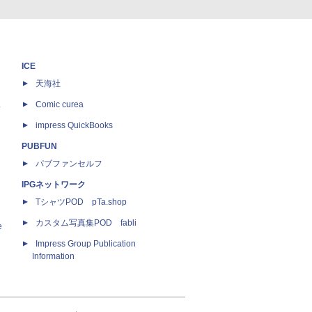
ICE
天海社
ス
Comic curea
impress QuickBooks
PUBFUN
パブファンセルフ
IPGネットワーク
TシャツPOD pTa.shop
カスタム写真集POD fabli
e
Impress Group Publication
Information