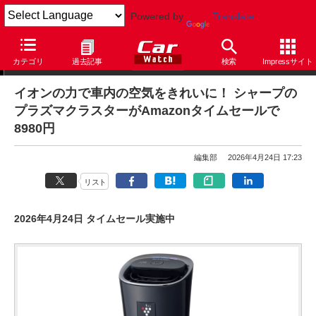
Powered by
Translate
【セール情報】本日のPICK UP
カテゴリ
過去記事
検索
Impressサイト
イオンの力で車内の空気をきれいに！ シャープの
プラズマクラスターがAmazonタイムセールで
8980円
編集部
2026年4月24日 17:23
リスト
2026年4月24日 タイムセール実施中