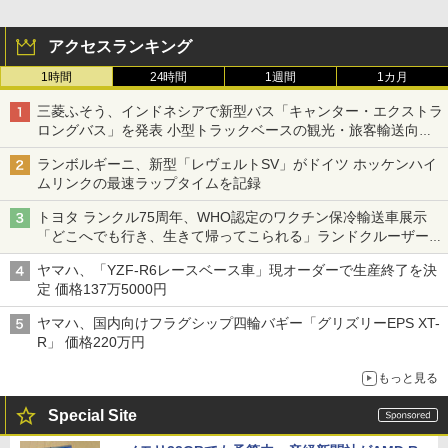
アクセスランキング
1時間
24時間
1週間
1カ月
三菱ふそう、インドネシアで新型バス「キャンター・エクストラ
ロングバス」を発表 小型トラックベースの観光・旅客輸送向け
バス
ランボルギーニ、新型「レヴェルトSV」がドイツ ホッケンハイ
ムリンクの最速ラップタイムを記録
トヨタ ランクル75周年、WHO認定のワクチン保冷輸送車展示
「どこへでも行き、生きて帰ってこられる」ランドクルーザーで
命をつなぐ
ヤマハ、「YZF-R6レースベース車」現オーダーで生産終了を決
定 価格137万5000円
ヤマハ、国内向けフラグシップ四輪バギー「グリズリーEPS XT-
R」 価格220万円
もっと見る
Special Site