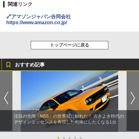
関連リンク
🔗アマゾンジャパン合同会社
https://www.amazon.co.jp/
トップページに戻る
おすすめ記事
注目の光岡「M55」の世界観に触れた！ 古きよき時代の
デザインエッセンスを再現した相棒にしたくなる1台
●
●
●
●
●