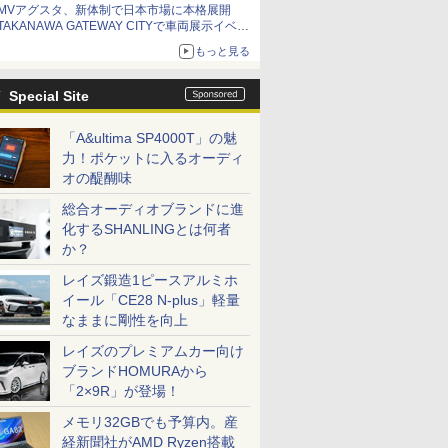
MVアグスタ、新体制で日本市場に本格展開
TAKANAWA GATEWAY CITYで車両展示イベン
ト開催
もっと見る
Special Site
「A&ultima SP4000T」の魅
力！ポケットに入るオーディ
オの醍醐味
総合オーディオブランドに進
化するSHANLINGとは何者
か？
レイズ鍛造1ピースアルミホ
イール「CE28 N-plus」軽量
なままに剛性を向上
レイズのプレミアムカー向け
ブランドHOMURAから
「2×9R」が登場！
メモリ32GBでも予算内。産
経新聞社がAMD Ryzen搭載