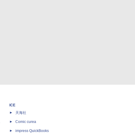
ICE
天海社
ス
Comic curea
impress QuickBooks