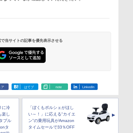
 検索で当サイトの記事を優先表示させる
ェア
はてブ
note
LinkedIn
リに冷
「ぼくもポルシェがほし
も楽し
い～！」に応える“カイエ
▲
タブル
ン”の乗用玩具がAmazon
onタ
タイムセールで33％OFF