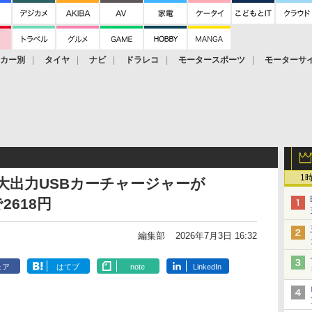
ーカー別
タイヤ
ナビ
ドラレコ
モータースポーツ
モーターサ
1
大出力USBカーチャージャーが
2618円
編集部
2026年7月3日 16:32
ェア
はてブ
note
LinkedIn