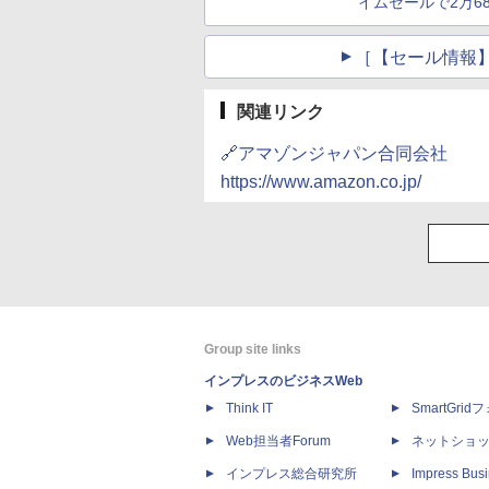
イムセールで2万68
［【セール情報】
関連リンク
🔗アマゾンジャパン合同会社
https://www.amazon.co.jp/
Group site links
インプレスのビジネスWeb
Think IT
SmartGri
Web担当者Forum
ネットショ
インプレス総合研究所
Impress Busi