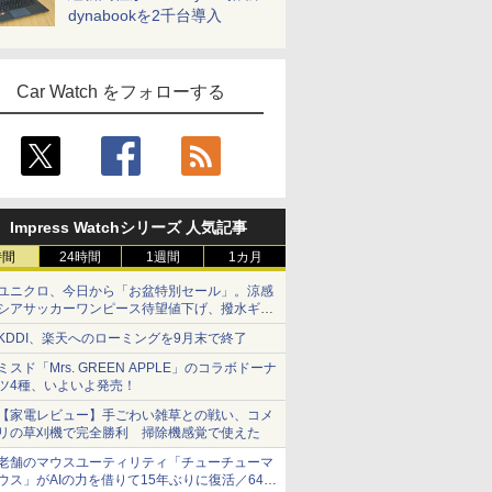
dynabookを2千台導入
Car Watch をフォローする
Impress Watchシリーズ 人気記事
時間
24時間
1週間
1カ月
ユニクロ、今日から「お盆特別セール」。涼感
シアサッカーワンピース待望値下げ、撥水ギア
ショーツは1990円に
KDDI、楽天へのローミングを9月末で終了
ミスド「Mrs. GREEN APPLE」のコラボドーナ
ツ4種、いよいよ発売！
【家電レビュー】手ごわい雑草との戦い、コメ
リの草刈機で完全勝利 掃除機感覚で使えた
老舗のマウスユーティリティ「チューチューマ
ウス」がAIの力を借りて15年ぶりに復活／64bit