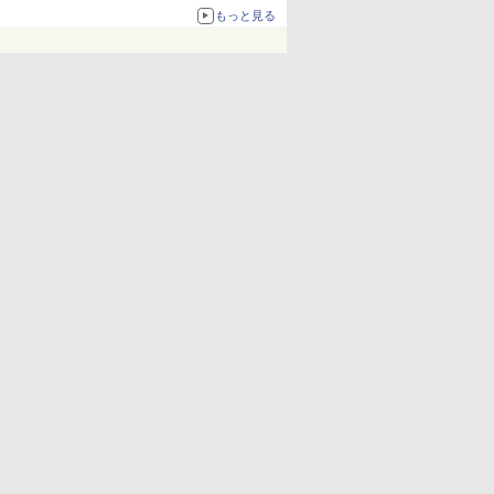
化、Windows 10/11、「Chrome」も走り回
もっと見る
る。復活記念で2026年末まで500円