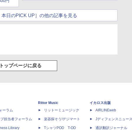
00円
本日のPICK UP］の他の記事を見る
トップページに戻る
Rittor Music
イカロス出版
dフォーラム
リットーミュージック
AIRLINEweb
ップ担当者フォーラム
楽器探そう!デジマート
Jディフェンスニュー
ness Library
TシャツPOD T-OD
通訳翻訳ジャーナル