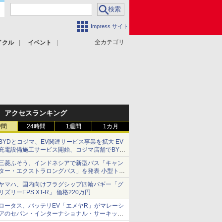
Impress サイト
全カテゴリ
イクル
イベント
アクセスランキング
時間
24時間
1週間
1カ月
BYDとコジマ、EV関連サービス事業を拡大 EV
充電設備施工サービス開始、コジマ店舗でBYD
車の展示・試乗イベントを強化
三菱ふそう、インドネシアで新型バス「キャン
ター・エクストラロングバス」を発表 小型トラ
ックベースの観光・旅客輸送向けバス
ヤマハ、国内向けフラグシップ四輪バギー「グ
リズリーEPS XT-R」 価格220万円
ロータス、バッテリEV「エメヤR」がマレーシ
アのセパン・インターナショナル・サーキット
のBEV最速タイムを樹立