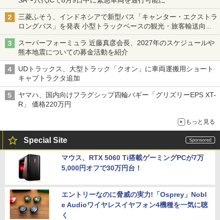
SA〜八代ICで8月9日中に緊急車両を通行可能に
三菱ふそう、インドネシアで新型バス「キャンター・エクストラ
ロングバス」を発表 小型トラックベースの観光・旅客輸送向け
バス
スーパーフォーミュラ 近藤真彦会長、2027年のスケジュールや
熊本地震についての募金活動を紹介
UDトラックス、大型トラック「クオン」に車両運搬用ショート
キャブトラクタ追加
ヤマハ、国内向けフラグシップ四輪バギー「グリズリーEPS XT-
R」 価格220万円
もっと見る
Special Site
マウス、RTX 5060 Ti搭載ゲーミングPCが7万
5,000円オフで30万円台！
エントリーなのに脅威の実力!「Osprey」Nobl
e Audioワイヤレスイヤフォン4機種を一気に聴
く