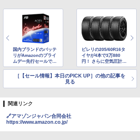
国内ブランドのバッテ
ピレリの205/60R16タ
リがAmazonのプライ
イヤが4本で3万880
ムデー先行セールで40
円！ さらに空気圧計も
00円未満に！
そろえてタイヤ長持ち
［【セール情報】本日のPICK UP］の他の記事を
見る
関連リンク
🔗アマゾンジャパン合同会社
https://www.amazon.co.jp/