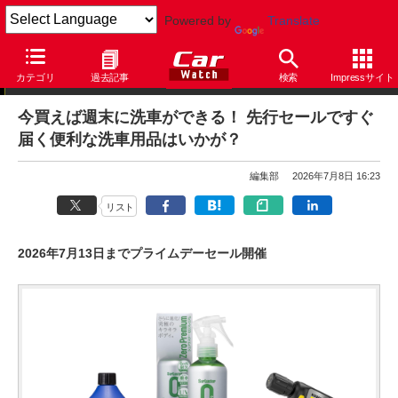
Powered by
Translate
【セール情報】本日のPICK UP
カテゴリ
過去記事
検索
Impressサイト
今買えば週末に洗車ができる！ 先行セールですぐ
届く便利な洗車用品はいかが？
編集部
2026年7月8日 16:23
リスト
2026年7月13日までプライムデーセール開催