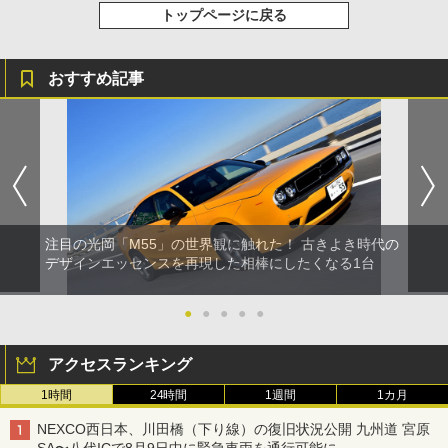
トップページに戻る
おすすめ記事
注目の光岡「M55」の世界観に触れた！ 古きよき時代の
デザインエッセンスを再現した相棒にしたくなる1台
●
●
●
●
●
アクセスランキング
1時間
24時間
1週間
1カ月
NEXCO西日本、川田橋（下り線）の復旧状況公開 九州道 宮原