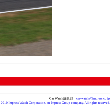
Car Watch編集部
car-watch@impress.co.jp
 2010 Impress Watch Corporation, an Impress Group company. All rights reserved.