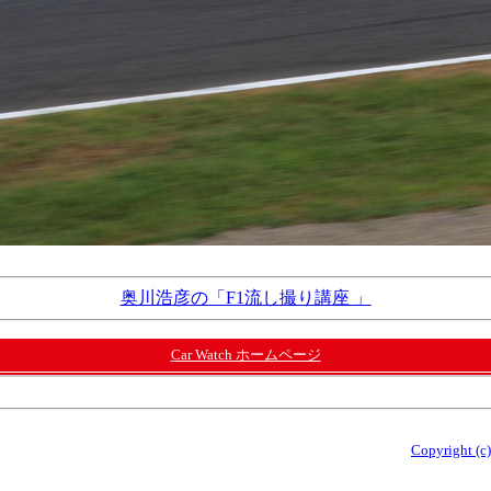
奥川浩彦の「F1流し撮り講座 」
Car Watch ホームページ
Copyright (c)