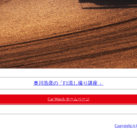
奥川浩彦の「F1流し撮り講座 」
Car Watch ホームページ
Copyright (c)