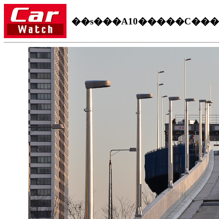
��s���A10�����C���Ɩ