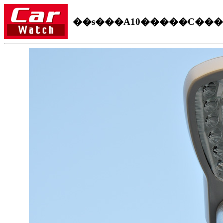
��s���A10�����C���Ɩ