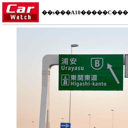
��s���A10�����C���Ɩ