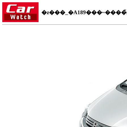
�z���_�A189���~����