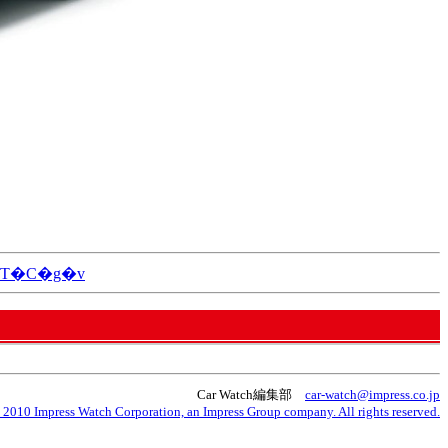
T�C�g�v
Car Watch編集部
car-watch@impress.co.jp
 2010 Impress Watch Corporation, an Impress Group company. All rights reserved.