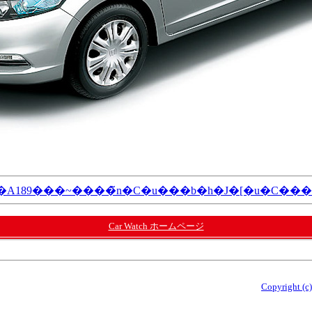
�A189���~����̃n�C�u���b�h�J�[�u�C���
Car Watch ホームページ
Copyright (c)