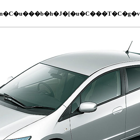
̃n�C�u���b�h�J�[�u�C���T�C�g�v