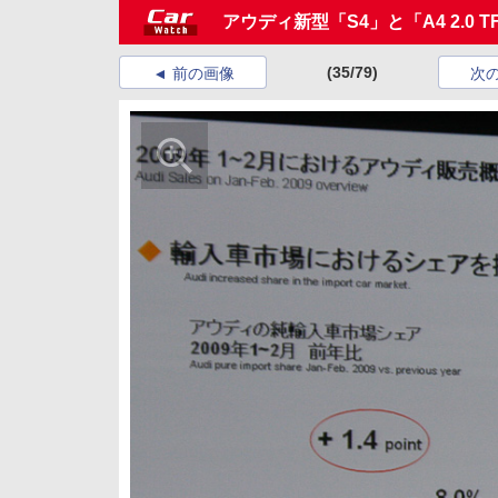
アウディ新型「S4」と「A4 2.0 
(35/79)
前の画像
次