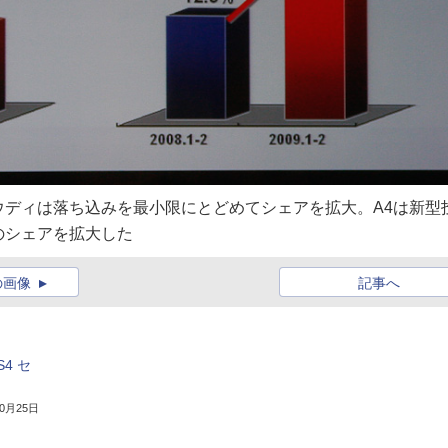
ディは落ち込みを最小限にとどめてシェアを拡大。A4は新型
のシェアを拡大した
の画像
記事へ
4 セ
10月25日