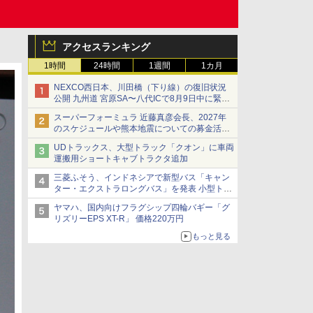
アクセスランキング
1時間
24時間
1週間
1カ月
NEXCO西日本、川田橋（下り線）の復旧状況
公開 九州道 宮原SA〜八代ICで8月9日中に緊急
車両を通行可能に
スーパーフォーミュラ 近藤真彦会長、2027年
のスケジュールや熊本地震についての募金活動
を紹介
UDトラックス、大型トラック「クオン」に車両
運搬用ショートキャブトラクタ追加
三菱ふそう、インドネシアで新型バス「キャン
ター・エクストラロングバス」を発表 小型トラ
ックベースの観光・旅客輸送向けバス
ヤマハ、国内向けフラグシップ四輪バギー「グ
リズリーEPS XT-R」 価格220万円
もっと見る