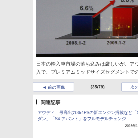
日本の輸入車市場の落ち込みは厳しいが、アウ
入で、プレミアムミッドサイズセグメントで
(35/79)
前の画像
次
関連記事
アウディ、最高出力354PSの新エンジン搭載など「S
ダン」「S4 アバント」をフルモデルチェンジ
2016年