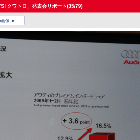
TFSI クワトロ」発表会リポート
(35/79)
の画像