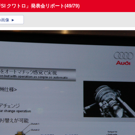
TFSI クワトロ」発表会リポート
(49/79)
の画像