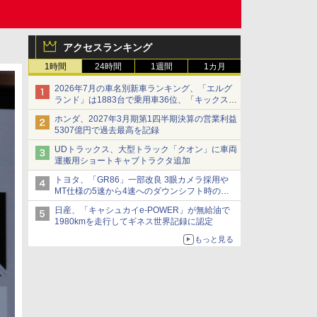
アクセスランキング
1時間
24時間
1週間
1カ月
2026年7月の車名別新車ランキング、「エルグ
ランド」は1883台で乗用車36位、「キックス」
は2591台で27位に
ホンダ、2027年3月期第1四半期決算の営業利益
5307億円で過去最高を記録
UDトラックス、大型トラック「クオン」に車両
運搬用ショートキャブトラクタ追加
トヨタ、「GR86」一部改良 3眼カメラ採用や
MT仕様の5速から4速へのダウンシフト時の操
作性向上など
日産、「キャシュカイe-POWER」が無給油で
1980kmを走行してギネス世界記録に認定
もっと見る