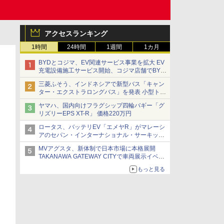
アクセスランキング
1時間
24時間
1週間
1カ月
BYDとコジマ、EV関連サービス事業を拡大 EV
充電設備施工サービス開始、コジマ店舗でBYD
車の展示・試乗イベントを強化
三菱ふそう、インドネシアで新型バス「キャン
ター・エクストラロングバス」を発表 小型トラ
ックベースの観光・旅客輸送向けバス
ヤマハ、国内向けフラグシップ四輪バギー「グ
リズリーEPS XT-R」 価格220万円
ロータス、バッテリEV「エメヤR」がマレーシ
アのセパン・インターナショナル・サーキット
のBEV最速タイムを樹立
MVアグスタ、新体制で日本市場に本格展開
TAKANAWA GATEWAY CITYで車両展示イベン
ト開催
もっと見る